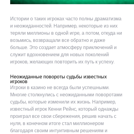
Истории о таких игроках часто полны драматизма
и неожиданностей. Например, некоторые из них
теряли миллионы в одной игре, а потом, откуда ни
возьмись, возвращали все обратно и даже
больше. Это создает атмосферу приключений и
служит вдохновением для новых поколений
игроков, желающих повторить их путь к успеху.
Неожиданные повороты судьбы известных
игроков
Игроки в казино не всегда были успешными.
Многие столкнулись с неожиданными поворотами
судьбы, которые изменили их жизнь. Например,
известный игрок Кенни Рейнс, который однажды
проиграл все свои сбережения, решив начать с
нуля, в конечном итоге стал миллионером
благодаря своим интуитивным решениям и