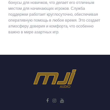
бонусы для новичков, что делает его отличным
местом для начинающих игроков. Служба
поддержки работает круглосуточно, обеспечивая
оперативную помощь в любое время. Это создает
атмосферу доверия и комфорта, что особенно
важно в мире азартных игр.