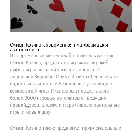
Олимп Казино: современная платформа для
азартных игр
В современном мире онлайн-казино, такие как
Олимп Казино, предлагают игрокам широкий
выбор игр и высокий уровень сервиса. С
лицензией Кюрасао, Олимп Казино обеспечивает
надежные выплаты и безопасные условия для
комфортной игры. Платформа предоставляет
более 3000 игровых автоматов от ведущих
провайдеров, а также интерактивные настольные
игры и живые шоу.
Олимп Казино также предлагает привлекательные