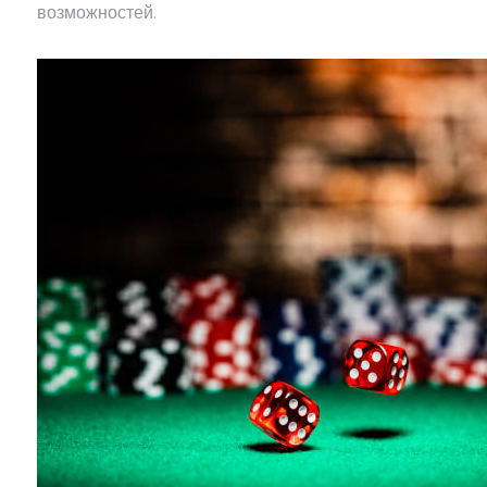
возможностей.