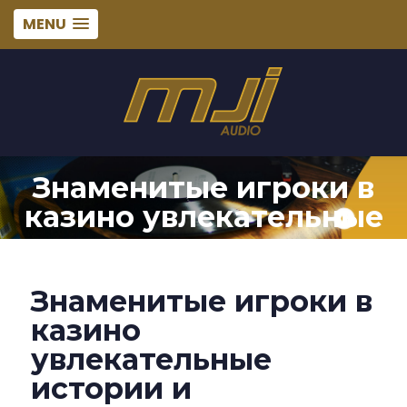
MENU
Знаменитые игроки в
казино увлекательные
истории и неожиданные
повороты судьбы
Знаменитые игроки в
казино
увлекательные
истории и