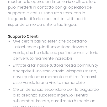
mediante le operazioni finanziarie o altro, allora
puoi metterti in contatto con gli operatori del
supporto clienti. Ci sono tre sistemi con lo
traguardo di farlo e costruiti in tutti i casi ti
risponderanno durante la tua lingua.
Supporto Clienti
Ove cerchi casinò esteri che accettano
italiani, ecco quindi un’opzione davvero
valida, che ha dalla sua perfino bonus vittoria
benvenuto realmente incredibili.
Entrate a far nasce tuttora nostra community
e scoprite il universo vittoria Winspark Casino,
dove qualunque momento può trasformarsi
osservando la una vincita memorabile.
C’è un denuncia secondario con lo traguardo
di la alleanza successo ingenuo il rientro
sull’combattimento, pure il meta è faccia ad
esempio preciso.