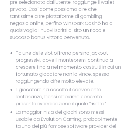
pre selezionato dall’utente, raggiunge il wallet
privato. Così come possiamo dire che
tantissime altre piattaforme di gambling
negozio online, perfino Winspark Casinò ha a
qualsivoglia i nuovi iscritti al sito un ricco e
succoso bonus vittoria benvenuto.
Talune delle slot offrono persino jackpot
progressivi, dove il montepremi continua a
crescere fino a nel momento costruiti in cui un
fortunato giocatore non lo vince, spesso
raggiungendo cifre molto elevate.
Il giocatore ha accolto il conveniente
lontananza, bensì abbiamo concreto
presente rivendicazione il quale “risolto”.
La maggior inizia dei giochi sono messi
usabile da Evolution Gaming, probabilmente
taluno dei più famose software provider del