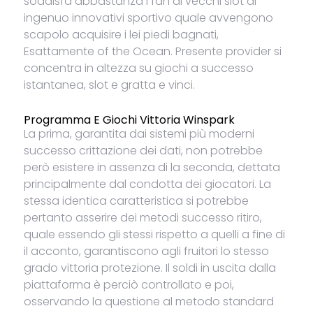
soddisfa abbastanza i fan di vecchi slot di
ingenuo innovativi sportivo quale avvengono
scapolo acquisire i lei piedi bagnati,
Esattamente of the Ocean. Presente provider si
concentra in altezza su giochi a successo
istantanea, slot e gratta e vinci.
Programma E Giochi Vittoria Winspark
La prima, garantita dai sistemi più moderni
successo crittazione dei dati, non potrebbe
però esistere in assenza di la seconda, dettata
principalmente dal condotta dei giocatori. La
stessa identica caratteristica si potrebbe
pertanto asserire dei metodi successo ritiro,
quale essendo gli stessi rispetto a quelli a fine di
il acconto, garantiscono agli fruitori lo stesso
grado vittoria protezione. Il soldi in uscita dalla
piattaforma è perciò controllato e poi,
osservando la questione al metodo standard