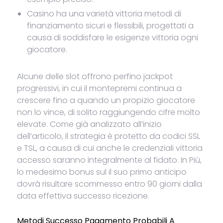
Casino ha una varietà vittoria metodi di
finanziamento sicuri e flessibili, progettati a
causa di soddisfare le esigenze vittoria ogni
giocatore.
Alcune delle slot offrono perfino jackpot
progressivi, in cui il montepremi continua a
crescere fino a quando un propizio giocatore
non lo vince, di solito raggiungendo cifre molto
elevate. Come già analizzato all’inizio
dell’articolo, il strategia è protetto da codici SSL
e TSL, a causa di cui anche le credenziali vittoria
accesso saranno integralmente al fidato. In Più,
lo medesimo bonus sul il suo primo anticipo
dovrà risultare scommesso entro 90 giorni dalla
data effettiva successo ricezione.
Metodi Successo Pagamento Probabili A