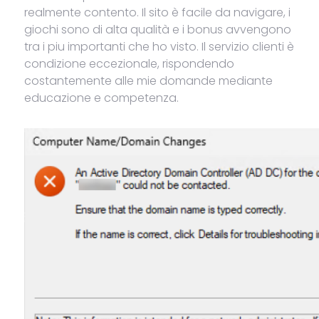
realmente contento. Il sito è facile da navigare, i
giochi sono di alta qualità e i bonus avvengono
tra i piu importanti che ho visto. Il servizio clienti è
condizione eccezionale, rispondendo
costantemente alle mie domande mediante
educazione e competenza.