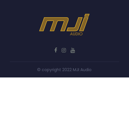
© copyright 2022 MJI Audio