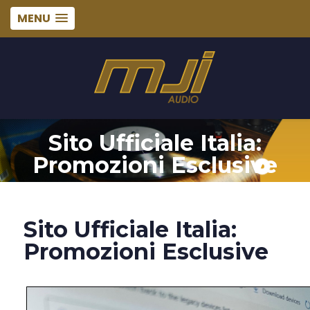
MENU
Sito Ufficiale Italia:
Promozioni Esclusive
Sito Ufficiale Italia:
Promozioni Esclusive