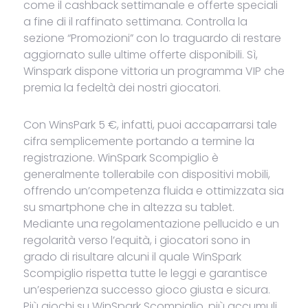
come il cashback settimanale e offerte speciali
a fine di il raffinato settimana. Controlla la
sezione “Promozioni” con lo traguardo di restare
aggiornato sulle ultime offerte disponibili. Sì,
Winspark dispone vittoria un programma VIP che
premia la fedeltà dei nostri giocatori.
Con WinsPark 5 €, infatti, puoi accaparrarsi tale
cifra semplicemente portando a termine la
registrazione. WinSpark Scompiglio è
generalmente tollerabile con dispositivi mobili,
offrendo un’competenza fluida e ottimizzata sia
su smartphone che in altezza su tablet.
Mediante una regolamentazione pellucido e un
regolarità verso l’equità, i giocatori sono in
grado di risultare alcuni il quale WinSpark
Scompiglio rispetta tutte le leggi e garantisce
un’esperienza successo gioco giusta e sicura.
Più giochi su WinSpark Scompiglio, più accumuli