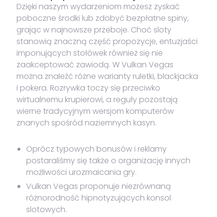
Dzięki naszym wydarzeniom możesz zyskać
poboczne środki lub zdobyć bezpłatne spiny,
grając w najnowsze przeboje. Choć sloty
stanowią znaczną część propozycje, entuzjaści
imponujących stołówek również się nie
zaakceptować zawiodą. W Vulkan Vegas
można znaleźć różne warianty ruletki, blackjacka
i pokera. Rozrywka toczy się przeciwko
wirtualnemu krupierowi, a reguły pozostają
wierne tradycyjnym wersjom komputerów
znanych spośród naziemnych kasyn.
Oprócz typowych bonusów i reklamy
postaraliśmy się także o organizację innych
możliwości urozmaicania gry.
Vulkan Vegas proponuje niezrównaną
różnorodność hipnotyzujących konsol
slotowych.