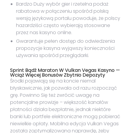
Bardzo Duży wybór gier i rzetelna podaż
rabatowa w połączeniu spośród polską
wersją językową portalu powoduje, że polscy
hazardziści często wybierają stosowane
przez nas kasyno online.
Gwarantuje pełen dostęp do odwiedzenia
propozycje kasyna wyjąwszy konieczności
używania spośród przeglądarki.
Sprint Bądź Maraton W Vulkan Vegas Kasyno —
Wciąż Więcej Bonusów Zbytnio Depozyty
Środki pojawiają się na koncie niemal
błyskawicznie, jak pozwala od razu rozpocząć
grę. Powinno Się też zwrócić uwagę na
potencjalne prowizje – większość kanałów
płatności działa bezpłatnie, jednak niektóre
banki lub portfele elektroniczne mogą pobierać
niewielkie opłaty. Mobilna edycja Vulkan Vegas
została zoptymalizowana naprawdę, żeby