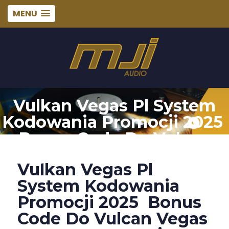
MENU
Vulkan Vegas Pl System
Kodowania Promocji 2025 ️
Bonus Code Do Vulcan
Vegas Kasyno Nasz Kraj
Vulkan Vegas Pl
System Kodowania
Promocji 2025 ️ Bonus
Code Do Vulcan Vegas