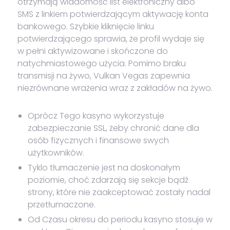
otrzymają wiadomość list elektroniczny albo
SMS z linkiem potwierdzającym aktywację konta
bankowego. Szybkie kliknięcie linku
potwierdzającego sprawia, że profil wydaje się
w pełni aktywizowane i skończone do
natychmiastowego użycia. Pomimo braku
transmisji na żywo, Vulkan Vegas zapewnia
niezrównane wrażenia wraz z zakładów na żywo.
Oprócz Tego kasyno wykorzystuje
zabezpieczanie SSL, żeby chronić dane dla
osób fizycznych i finansowe swych
użytkowników.
Tyklo tłumaczenie jest na doskonałym
poziomie, choć zdarzają się sekcje bądź
strony, które nie zaakceptować zostały nadal
przetłumaczone.
Od Czasu okresu do periodu kasyno stosuje w