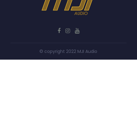
© copyright 2022 MJI Audio