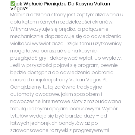
jak Wpłacić Pieniądze Do Kasyna Vulkan
Vegas?
Mobilna odsłona strony jest zoptymalizowana u
dołu kątem różnych rozdzielczości ekranów.
Witryna wczytuje się prędko, a połączenie
mechanicznie dopasowuje się do odwiedzenia
wielkości wyświetlacza. Dzięki temu użytkownicy
mogą łatwo poruszać się na kasynie,
przeglądać gry i dokonywać wpłat lub wyplaty.
Jeśli w przyszłości pojawi się program, pewnie
będzie dostępna do odwiedzenia pobrania
spośród oficjalnej strony Vulkan Vegas PL.
Odnajdziemy tutaj zarówno tradycyjne
automaty owocowe, jakim sposobem i
nowoczesne internetowe sloty z rozbudowaną
fabułą i licznymi opcjami bonusowymi. Wybór
tytułów wydaje się być bardzo duży – od
łatwych jednorękich bandytów aż po
zaawansowane rozrywki z progresywnymi