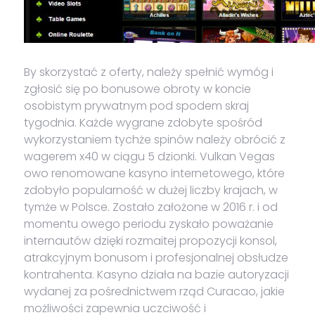
By skorzystać z oferty, należy spełnić wymóg i
zgłosić się po bonusowe obroty w koncie
osobistym prywatnym pod spodem skraj
tygodnia. Każde wygrane zdobyte spośród
wykorzystaniem tychże spinów należy obrócić z
wagerem x40 w ciągu 5 dzionki. Vulkan Vegas
owo renomowane kasyno internetowego, które
zdobyło popularność w dużej liczby krajach, w
tymże w Polsce. Zostało założone w 2016 r. i od
momentu owego periodu zyskało poważanie
internautów dzięki rozmaitej propozycji konsol,
atrakcyjnym bonusom i profesjonalnej obsłudze
kontrahenta. Kasyno działa na bazie autoryzacji
wydanej za pośrednictwem rząd Curacao, jakie
możliwości zapewnia uczciwość i