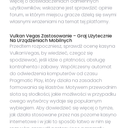
więcej o doświadczeniach odmiennych
użytkowników, wskazane jest sprawdzić opinie
forum, w którym miejscu gracze dzielą się swymi
własnymi wrażeniami na temat tej platformy.
Vulkan Vegas Zastosowanie – Graj Użytecznie
Na Urządzeniach Mobilnych
Przedtem rozpoczniesz, sprawdź ocenę kasyna
VulkanVegas, by wiedzieć, czegoż się
spodziewać, jeśli idzie o płatności, obsługę
kontrahenta i zabawy. Współczesny automat
do odwiedzenia komputerów od czasu
Pragmatic Play, który działa na zasadach
formowania się klastrów. Motywem przewodnim
slota są słodkości, jakie możliwości w przypadku
owego wytwórcy wydaje się popularnym
wybiegiem. Aby dowiedzieć się więcej o tymże,
jak działa stosowane przez nas pozorne kasyno
internetowe i w jaki to sposób łatwo w nim się