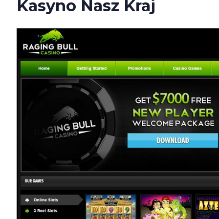
Kasyno Nasz Kraj