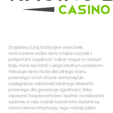
Znajdziesz tutaj tradycyjne owocówki,
nowoczesne wideo sloty a także rozrywki z
jackpotami. Legalność Vulkan Vegas w naszym
kraju może się różnić i ulega lokalnym przepisom.
Wskazuje się kontrola aktualnego stanu
prawnego na ich stronie domowej lub
zasięgnięcie wskazówki lokalnego eksperta
prawnego dla gwarancje zgodności. Żeby
zapewnić bezpieczeństwo i spełnić oczekiwania
sądowe, w celu ocenie tożsamości żądane są
równoczesne informacje, tego rodzaju jakim