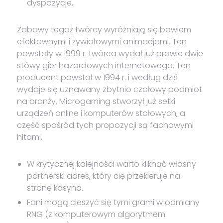
dyspozycje.
Zabawy tegoż twórcy wyróżniają się bowiem
efektownymi i żywiołowymi animacjami. Ten
powstały w 1999 r. twórca wydał już prawie dwie
stówy gier hazardowych internetowego. Ten
producent powstał w 1994 r. i według dziś
wydaje się uznawany zbytnio czołowy podmiot
na branży. Microgaming stworzył już setki
urządzeń online i komputerów stołowych, a
część spośród tych propozycji są fachowymi
hitami.
W krytycznej kolejności warto kliknąć własny
partnerski adres, który cię przekieruje na
stronę kasyna.
Fani mogą cieszyć się tymi grami w odmiany
RNG (z komputerowym algorytmem