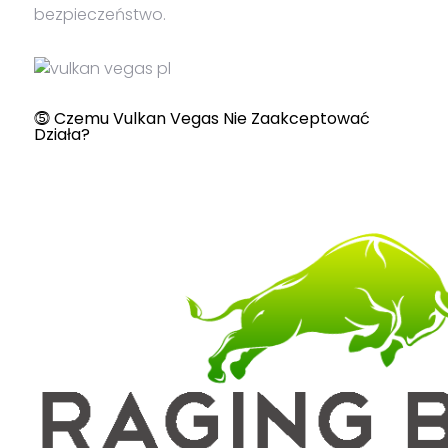
bezpieczeństwo.
⓹ Czemu Vulkan Vegas Nie Zaakceptować
Działa?