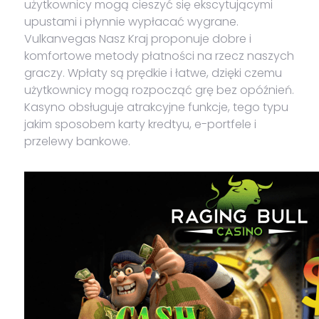
użytkownicy mogą cieszyć się ekscytującymi
upustami i płynnie wypłacać wygrane.
Vulkanvegas Nasz Kraj proponuje dobre i
komfortowe metody płatności na rzecz naszych
graczy. Wpłaty są prędkie i łatwe, dzięki czemu
użytkownicy mogą rozpocząć grę bez opóźnień.
Kasyno obsługuje atrakcyjne funkcje, tego typu
jakim sposobem karty kredtyu, e-portfele i
przelewy bankowe.