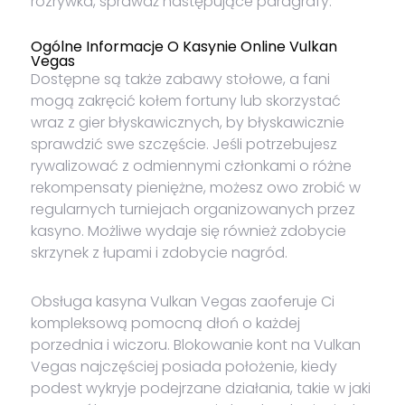
rozrywka, sprawdź następujące paragrafy.
Ogólne Informacje O Kasynie Online Vulkan
Vegas
Dostępne są także zabawy stołowe, a fani
mogą zakręcić kołem fortuny lub skorzystać
wraz z gier błyskawicznych, by błyskawicznie
sprawdzić swe szczęście. Jeśli potrzebujesz
rywalizować z odmiennymi członkami o różne
rekompensaty pieniężne, możesz owo zrobić w
regularnych turniejach organizowanych przez
kasyno. Możliwe wydaje się również zdobycie
skrzynek z łupami i zdobycie nagród.
Obsługa kasyna Vulkan Vegas zaoferuje Ci
kompleksową pomocną dłoń o każdej
porzednia i wiczoru. Blokowanie kont na Vulkan
Vegas najczęściej posiada położenie, kiedy
podest wykryje podejrzane działania, takie w jaki