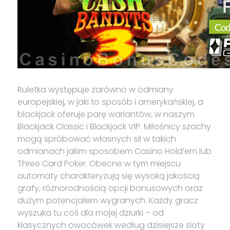
Ruletka występuje zarówno w odmiany
europejskiej, w jaki to sposób i amerykańskiej, a
blackjack oferuje parę wariantów, w naszym
Blackjack Classic i Blackjack VIP. Miłośnicy szachy
mogą spróbować własnych sił w takich
odmianach jakim sposobem Casino Hold’em lub
Three Card Poker. Obecne w tym miejscu
automaty charakteryzują się wysoką jakością
grafy, różnorodnością opcji bonusowych oraz
dużym potencjałem wygranych. Każdy gracz
wyszuka tu coś dla mojej dziurki – od
klasycznych owocówek według dzisiejsze sloty