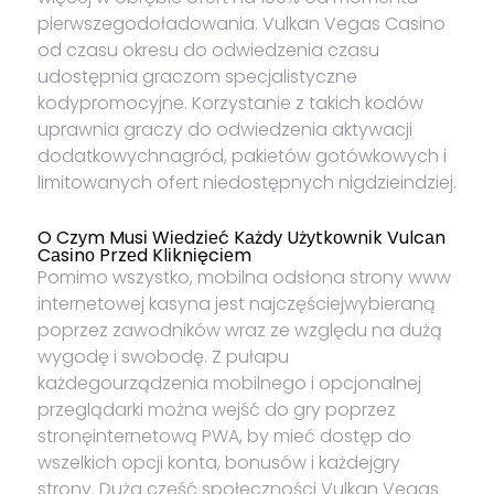
pierwszegodoładowania. Vulkan Vegas Casino
od czasu okresu do odwiedzenia czasu
udostępnia graczom specjalistyczne
kodypromocyjne. Korzystanie z takich kodów
uprawnia graczy do odwiedzenia aktywacji
dodatkowychnagród, pakietów gotówkowych i
limitowanych ofert niedostępnych nigdzieindziej.
O Czуm Musі Wіеdzіеć Kаżdу Użуtkоwnіk Vulcаn
Cаsіnо Przеd Klіknіęcіеm
Pomimo wszystko, mobilna odsłona strony www
internetowej kasyna jest najczęściejwybieraną
poprzez zawodników wraz ze względu na dużą
wygodę i swobodę. Z pułapu
każdegourządzenia mobilnego i opcjonalnej
przeglądarki można wejść do gry poprzez
stronęinternetową PWA, by mieć dostęp do
wszelkich opcji konta, bonusów i każdejgry
strony. Duża część społeczności Vulkan Vegas