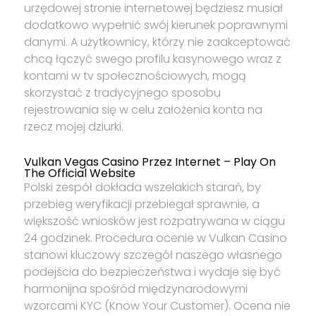
urzędowej stronie internetowej będziesz musiał
dodatkowo wypełnić swój kierunek poprawnymi
danymi. A użytkownicy, którzy nie zaakceptować
chcą łączyć swego profilu kasynowego wraz z
kontami w tv społecznościowych, mogą
skorzystać z tradycyjnego sposobu
rejestrowania się w celu założenia konta na
rzecz mojej dziurki.
Vulkan Vegas Casino Przez Internet – Play On
The Official Website
Polski zespół dokłada wszelakich starań, by
przebieg weryfikacji przebiegał sprawnie, a
większość wniosków jest rozpatrywana w ciągu
24 godzinek. Procedura ocenie w Vulkan Casino
stanowi kluczowy szczegół naszego własnego
podejścia do bezpieczeństwa i wydaje się być
harmonijna spośród międzynarodowymi
wzorcami KYC (Know Your Customer). Ocena nie