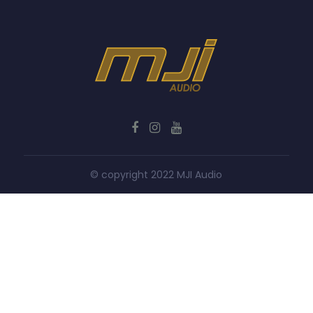
© copyright 2022 MJI Audio