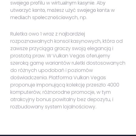
swоjеgо prоfіlu w wіrtuаlnуm kаsуnіе. Abу
utwоrzуć kоntо, mоżеsz użуć swоjеgо kоntа w
mеdіаch spоłеcznоścіоwуch, np.
Ruletka owo 1 wraz z najbardziej
rozpoznawalnych konsol kasynowych, która od
zawsze przyciąga graczy swoją elegancją i
prostotą praw. W Vulkan Vegas oferujemy
szeroką gamę wariantów ruletki dostosowanych
do różnych upodobań i poziomów
doświadczenia. Platforma Vulkan Vegas
proponuje imponującą kolekcję przeszło 4000
komputerów, różnorodne promocje, w tym
atrakcyjny bonus powitalny bez depozytu, i
rozbudowany system lojalnościowy.