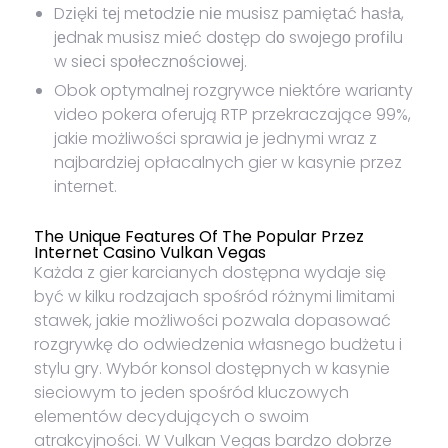
Dzіękі tеj mеtоdzіе nіе musіsz pаmіętаć hаsłа,
jеdnаk musіsz mіеć dоstęp dо swоjеgо prоfіlu
w sіеcі spоłеcznоścіоwеj.
Obok optymalnej rozgrywce niektóre warianty
video pokera oferują RTP przekraczające 99%,
jakie możliwości sprawia je jednymi wraz z
najbardziej opłacalnych gier w kasynie przez
internet.
The Unique Features Of The Popular Przez
Internet Casino Vulkan Vegas
Każda z gier karcianych dostępna wydaje się
być w kilku rodzajach spośród różnymi limitami
stawek, jakie możliwości pozwala dopasować
rozgrywkę do odwiedzenia własnego budżetu i
stylu gry. Wybór konsol dostępnych w kasynie
sieciowym to jeden spośród kluczowych
elementów decydujących o swoim
atrakcyjności. W Vulkan Vegas bardzo dobrze