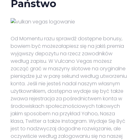
Państwo
Od Momentu razu sprawdź dostępne bonusy,
bowiem być możezałapiesz się na jakiś premia
wyjąwszy depozytu na rzecz zawodników
według zapisu. W Vulcano Vegas możesz
zacząć grać w maszyny slotowe na oryginalne
pieniądze już w parę sekund według utworzeniu
konta. Jeśli nie jesteś nadal naszym własnym
użytkownikiem, dostępna wydaje się być także
żwawa rejestracja za pośrednictwem konta w
środowiskach społecznościowych takowych
jakim sposobem na przykład Yahoo, Nasza
klasa, Twitter a także Instagram. Wydaje Się Być
jest to nadzwyczaj dogodne rozwiązanie, ale
oczywiście według zalogowaniu się na naszej