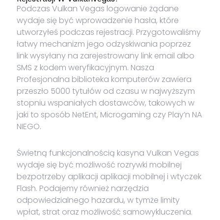
Podczas Vulkan Vegas logowanie żądane
wydaje się być wprowadzenie hasła, które
utworzyłeś podczas rejestracji. Przygotowaliśmy
łatwy mechanizm jego odzyskiwania poprzez
link wysyłany na zarejestrowany link email albo
SMS z kodem weryfikacyjnym. Nasza
Profesjonalna biblioteka komputerów zawiera
przeszło 5000 tytułów od czasu w najwyższym
stopniu wspaniałych dostawców, takowych w
jaki to sposób NetEnt, Microgaming czy Play’n NA
NIEGO.
Świetną funkcjonalnością kasyna Vulkan Vegas
wydaje się być możliwość rozrywki mobilnej
bezpotrzeby aplikacji aplikacji mobilnej i wtyczek
Flash. Podajemy również narzędzia
odpowiedzialnego hazardu, w tymże limity
wpłat, strat oraz możliwość samowykluczenia.