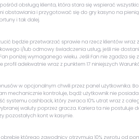
ośród obsługą klienta, która stara się wspierać wszyst
i obstawiania i przygotować się do gry kasyno na pienią
rtuny i tak dalej.
ć będzie przetwarzać sprawie na rzecz klientów wraz z t
ego i/lub odmowy świadczenia usług, jeśli nie dostanie 
e Fan poniżej wymaganego wieku. Jeśli Fan nie zgadza si
e profil adekwatnie wraz z punktem 17 niniejszych Warun
onusów w opcjonalnym chwili przez panel użytkownika. 
am mechanicznie kontroluje, bądź użytkownik nie posiad
ść systemu cashback, który zwraca 10% utrat wraz z całe
wybranej waluty poprzez gracza. Kariera ta nie postuluje
 pozostałych kont w kasynie.
obrębie którego zawodnicy otrzymują 10% zwrotu od poni