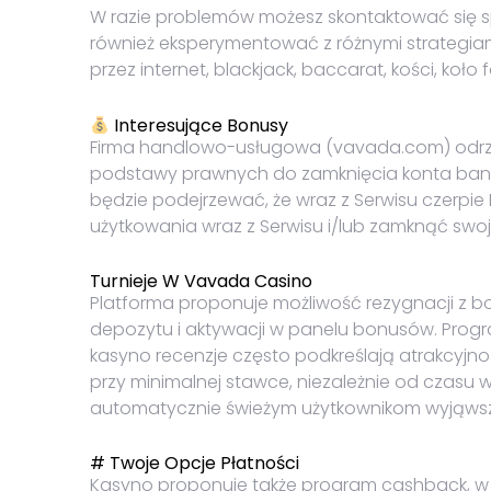
W razie problemów możesz skontaktować się sp
również eksperymentować z różnymi strategiam
przez internet, blackjack, baccarat, kości, koło fo
Interesujące Bonusy
Firma handlowo-usługowa (vavada.com) odrzuci
podstawy prawnych do zamknięcia konta bankow
będzie podejrzewać, że wraz z Serwisu czerpi
użytkowania wraz z Serwisu i/lub zamknąć swoj
Turnieje W Vavada Casino
Platforma proponuje możliwość rezygnacji z b
depozytu i aktywacji w panelu bonusów. Progr
kasyno recenzje często podkreślają atrakcyjno
przy minimalnej stawce, niezależnie od czasu 
automatycznie świeżym użytkownikom wyjąwszy
# Twoje Opcje Płatności
Kasyno proponuje także program cashback, w 