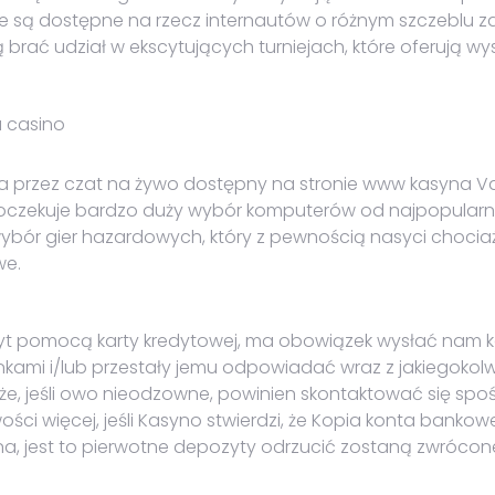
je są dostępne na rzecz internautów o różnym szczeblu 
 brać udział w ekscytujących turniejach, które oferują wy
ta przez czat na żywo dostępny na stronie www kasyna V
oczekuje bardzo duży wybór komputerów od najpopularnie
bór gier hazardowych, który z pewnością nasyci choci
we.
byt pomocą karty kredytowej, ma obowiązek wysłać nam kop
ami i/lub przestały jemu odpowiadać wraz z jakiegokol
e, jeśli owo nieodzowne, powinien skontaktować się spo
ości więcej, jeśli Kasyno stwierdzi, że Kopia konta ban
, jest to pierwotne depozyty odrzucić zostaną zwrócon