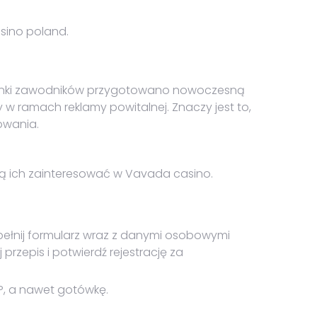
sino poland.
arunki zawodników przygotowano nowoczesną
w ramach reklamy powitalnej. Znaczy jest to,
owania.
gą ich zainteresować w Vavada casino.
wypełnij formularz wraz z danymi osobowymi
rzepis i potwierdź rejestrację za
P, a nawet gotówkę.