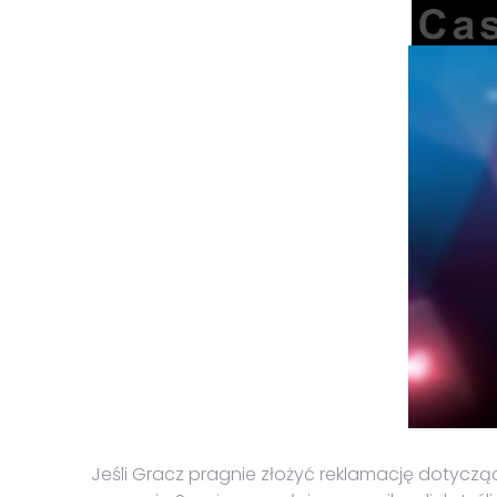
Jeśli Gracz pragnie złożyć reklamację dotyczą