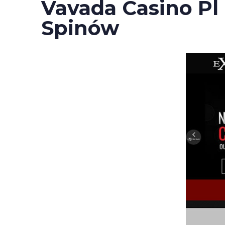
Vavada Casino Pl
Spinów