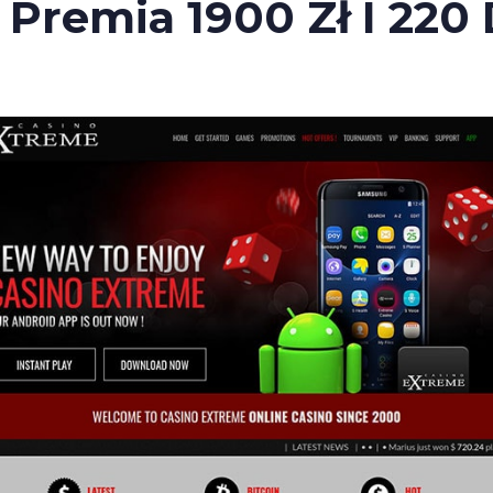
 ️ Premia 1900 Zł I 2