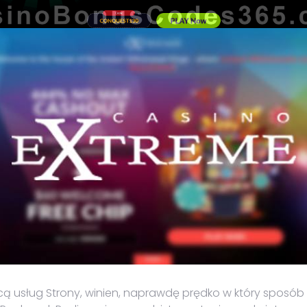
cą usług Strony, winien, naprawdę prędko w który sposób