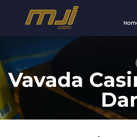
Hom
Vavada Casin
Da