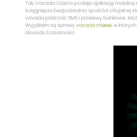
Tak, Vavada Casino podaje aplikację mobilną
ściągnięcia bezpośrednio spośród oficjalnej st
vavada płatność SMS i przelewy bankowe. Może
Wyjątkiem są sprawy
vavada ставки
, w któryc
dowodu tożsamości.