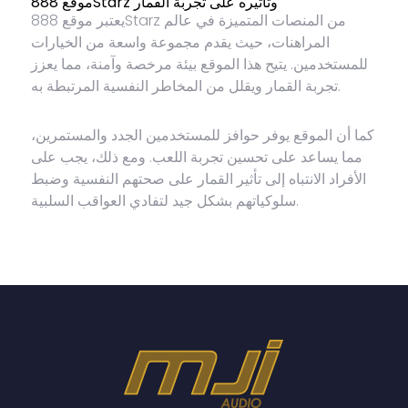
موقع 888Starz وتأثيره على تجربة القمار
يعتبر موقع 888Starz من المنصات المتميزة في عالم
المراهنات، حيث يقدم مجموعة واسعة من الخيارات
للمستخدمين. يتيح هذا الموقع بيئة مرخصة وآمنة، مما يعزز
تجربة القمار ويقلل من المخاطر النفسية المرتبطة به.
كما أن الموقع يوفر حوافز للمستخدمين الجدد والمستمرين،
مما يساعد على تحسين تجربة اللعب. ومع ذلك، يجب على
الأفراد الانتباه إلى تأثير القمار على صحتهم النفسية وضبط
سلوكياتهم بشكل جيد لتفادي العواقب السلبية.