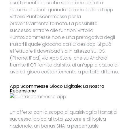
esattamente così che si sentono un folto
numero di utenti quando aprono il sito o l’app
vittoria Puntoscommesse per la
preventivamente tornata. La possibilità
successo entrare alle funzioni vittoria
PuntoScommesse non è una prerogativa degli
fruitori il quale giocano da PC desktop. Si può
effettuare il download sia in altezza su iOS
(iPhone, iPad) via App Store, che su Android
tramite il QR fornito dal sito, di un’app a causa di
avere il gioco costantemente a portata di turno.
App Scommesse Gioco Digitale: La Nostra
Recensione
Un’offerta con lo scopo di qualsivoglia i fanatici
successo ippica al totalizzatore e di ippica
nazionale, un bonus SNAI a percentuale