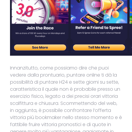
Innanzitutto, come possiamo dire che puoi
vedere dalla prontuario, puntare online ti dà la
possibilità di puntare H24 e sette giorni su sette,
caratteristica il quale non è probabile presso un
esercizio fisico, legato a dei precisi orari vittoria
scalfittura e chiusura. Scommettendo del web,
in aggiunta, è possibile confrontare l’offerta
vittoria più bookmaker nello stesso momento e è
fattibile fruire vittoria pronostici e di quote in
genere molto più vantaggiose, aggiornate in