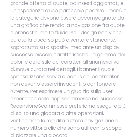
grande offerta di quote, palinsesti aggiornati, e
un’esperienza d’uso parecchio positiva. I menù e
le categorie devono essere accompagnate da
una grafica che renda la navigazione fra quote
e pronostici molto fluida. Se il design non viene
curato la discorso può diventare stancante,
soprattutto su dispositivi mediante un display
successo piccole caratteristiche. La gamma dei
colori e dello stile dei caratteri alfanumerici va
dunque curata nei dettagli. I banner il quale
sponsorizzano servizi o bonus del bookmaker
non devono esserci invadenti o confondere
l’utente. Per esprimere un giudizio sulla user
experience delle app scommesse noi successo
RecensioneScommesse preferiamo eseguire più
di solito una giocata o altre operazioni,
verifichiamo la rapidità tuttora navigazione e il
numero vittoria clic che sono utili con lo scopo
di piazzare una giocata.