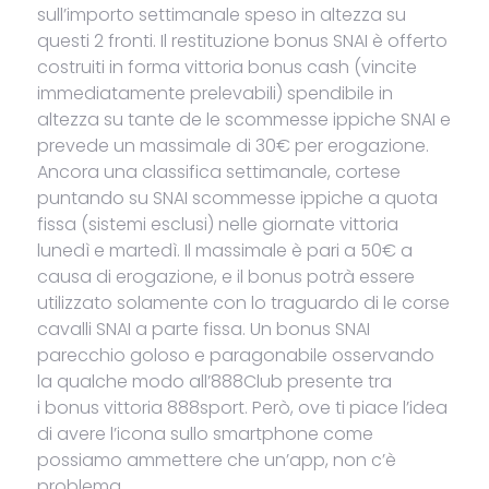
sull’importo settimanale speso in altezza su
questi 2 fronti. Il restituzione bonus SNAI è offerto
costruiti in forma vittoria bonus cash (vincite
immediatamente prelevabili) spendibile in
altezza su tante de le scommesse ippiche SNAI e
prevede un massimale di 30€ per erogazione.
Ancora una classifica settimanale, cortese
puntando su SNAI scommesse ippiche a quota
fissa (sistemi esclusi) nelle giornate vittoria
lunedì e martedì. Il massimale è pari a 50€ a
causa di erogazione, e il bonus potrà essere
utilizzato solamente con lo traguardo di le corse
cavalli SNAI a parte fissa. Un bonus SNAI
parecchio goloso e paragonabile osservando
la qualche modo all’888Club presente tra
i bonus vittoria 888sport. Però, ove ti piace l’idea
di avere l’icona sullo smartphone come
possiamo ammettere che un’app, non c’è
problema.