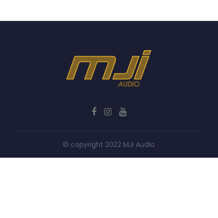
© copyright 2022 MJI Audio