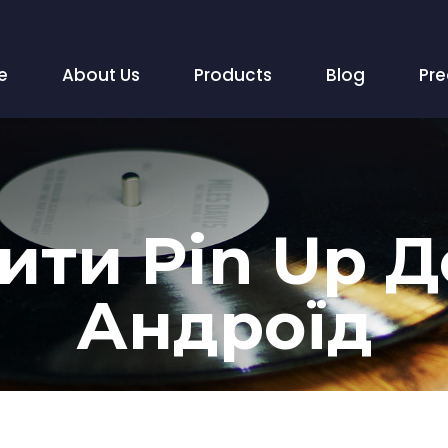
e
About Us
Products
Blog
Pr
ити Pin Up Д
Андроїд