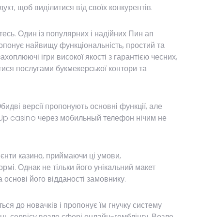
кт, щоб виділитися від своїх конкурентів.
тесь. Один із популярних і надійних Пин ап
пропонує найвищу функціональність, простий та
ахоплюючі ігри високої якості з гарантією чесних,
тися послугами букмекерської контори та
бидві версії пропонують основні функції, але
n Up casino через мобильный телефон нічим не
ієнти казино, приймаючи ці умови,
рмі. Однак не тільки його унікальний макет
 основі його відданості замовнику.
ься до новачків і пропонує їм гнучку систему
нь сервісу возле сфері онлайн-гемблінгу. Возле