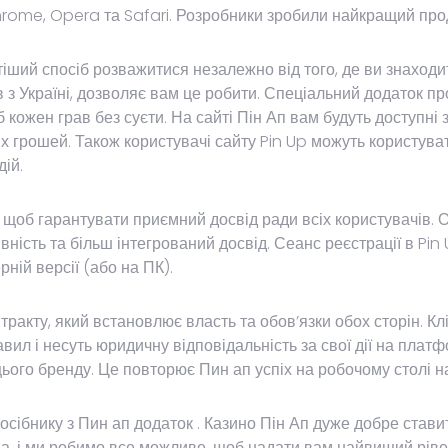
rome, Opera та Safari. Розробники зробили найкращий проду
тіший спосіб розважитися незалежно від того, де ви знаходи
ів з Україні, дозволяє вам це робити. Спеціальний додаток 
 кожен грав без суєти. На сайті Пін Ап вам будуть доступні з
их грошей. Також користувачі сайту Pin Up можуть користува
ій.
 щоб гарантувати приємний досвід ради всіх користувачів. О
вність та більш інтегрований досвід. Сеанс реєстрації в Pi
рній версії (або на ПК).
ракту, який встановлює власть та обов’язки обох сторін. Кл
л і несуть юридичну відповідальність за свої дії на платфо
ього бренду. Це повторює Пин ап успіх на робочому столі на
ібнику з Пин ап додаток . Казино Пін Ап дуже добре ставит
на, і ми робимо все можливе, щоб надати вам найвищий ріве