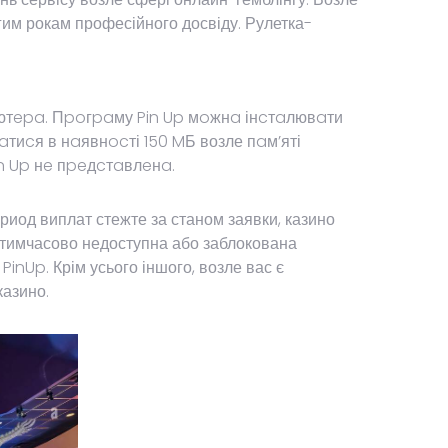
гим рокам професійного досвіду. Рулетка-
’ютepa. Пpoгpaму Pin Up мoжнa інcтaлювaти
aтиcя в нaявнocті 150 MБ возле пaм’яті
n Up нe пpeдcтaвлeнa.
риод виплат стежте за станом заявки, казино
п тимчасово недоступна або заблокована
inUp. Крім усього іншого, возле вас є
казино.