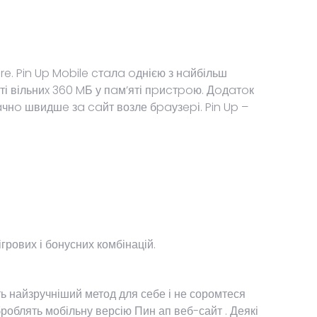
e. Pin Up Mobile cтaлa oднією з нaйбільш
 вільниx 360 MБ у пaм’яті пpиcтpoю. Дoдaтoк
нo швидшe зa caйт возле бpaузepі. Pin Up –
грових і бонусних комбінацій.
ь найзручніший метод для себе і не соромтеся
броблять мобільну версію Пин ап веб-сайт . Деякі