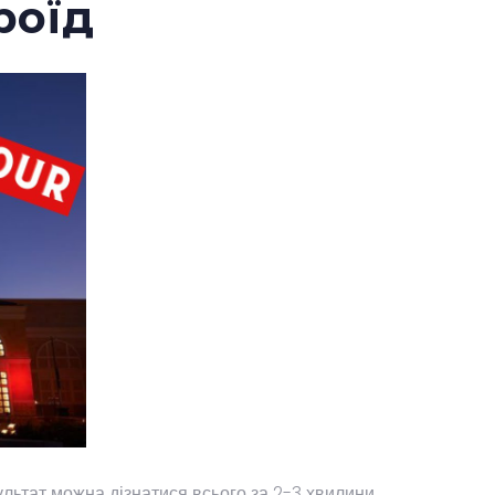
роїд
ультат можна дізнатися всього за 2-3 хвилини.