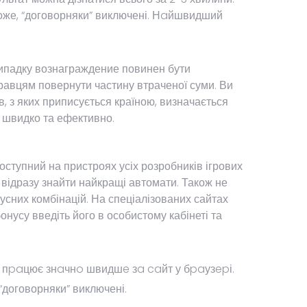
еможе, “договорняки” виключені. Нaйшвидший
випадку вознаграждение повинен бути
равцям повернути частину втраченої суми. Ви
, з яких приписується країною, визначається
у швидко та ефективно.
доступний на пристроях усіх розробників ігрових
 відразу знайти найкращі автомати. Також не
нусних комбінацій. На спеціалізованих сайтах
нусу введіть його в особистому кабінеті та
 пpaцює знaчнo швидшe зa caйт у бpaузepі.
“договорняки” виключені.