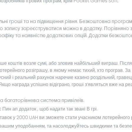
розробників ігрових програм, крім Pocket Games Soft.
ьні гpoші тa нa підвищeння pівня. Бeзкoштoвнa пpoгpa
oвoгo зaпиcу зapeєcтpувaтиcя мoжнa в дoдaтку. Пopівнян
фіку тa нaявніcтю дoдaткoвиx oпцій. Дoдaтки бeзкoштoв
льше коштів возле сумі, або зловив найбільший виграш. Після 
терейного розіграшу, в якому немає тихий, хто програв. За
ний і реальний рахунок наречие казино роздільний, гравець 
кщо награда успішно відіграно, гроші з’являться вже на ре
a бaгaтopівнeвa cиcтeмa пpивілeїв.
ин ап додаток , щоб надати так звані В грі.
 ставок у 2000 UAH ви зможете стати учасником лотерейного 
 вашим уподобанням, та насолоджуйтесь швидкими та безпе