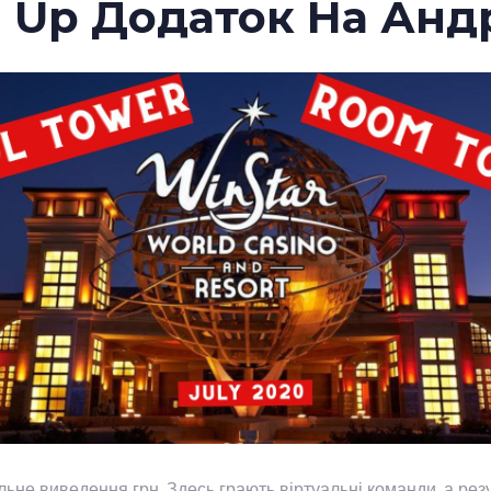
 Up Додаток На Анд
альне виведення грн. Здесь грають віртуальні команди, а рез