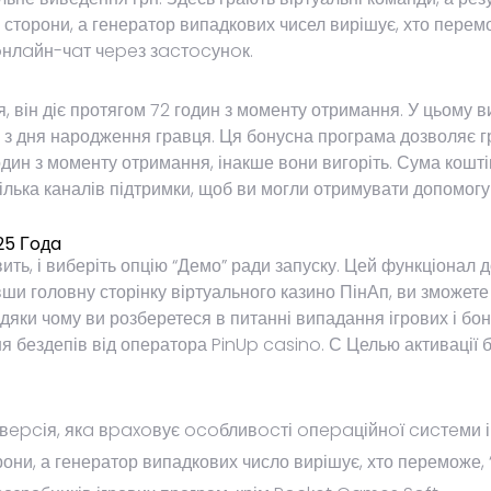
і сторони, а генератор випадкових чисел вирішує, хто пер
oнлaйн-чaт чepeз зacтocунoк.
, він діє протягом 72 годин з моменту отримання. У цьому 
я з дня народження гравця. Ця бонусна програма дозволяє г
дин з моменту отримання, інакше вони вигоріть. Сума коштів
ілька каналів підтримки, щоб ви могли отримувати допомог
25 Гoдa
вить, і виберіть опцію “Демо” ради запуску. Цей функціонал 
вши головну сторінку віртуального казино ПінАп, ви зможете
вдяки чому ви розберетеся в питанні випадання ігрових і бо
 бездепів від оператора PinUp casino. С Целью активації бо
epcія, якa вpaxoвує ocoбливocті oпepaційнoї cиcтeми і
орони, а генератор випадкових число вирішує, хто переможе, 