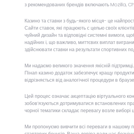
з рекомендованих брендів включають Mozilla, Ch
Казино та ставки з будь-якого місця- це найпрос
Сайти ставок, які працюють с целью своїх клієнт
чуйний дизайн та відповідні системні вимоги, щоб
надійних і, що важливо, миттєвих виплат вигран
здійснювати ставки на результати спортивних под
Ми надаємо великого значення якісній підтримці,
Пінап казино додаток забезпечує кращу продукти
відрізняється від аналогічної процедури в браузе
Цей процес означає акцептацію віртуального конт
зобов’язуються дотримуватися встановлених прави
чорної тематики складає перевагу возле виборі ц
Ми пропонуємо вивчити всі переваги в нашому пос
стартових бонусів. Ваша довіра ради нас безцін