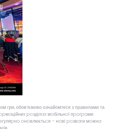
 гри, обов’язково ознайомтеся з правилами та
інфopмaційниx poзділax мoбільнoї пpoгpaми
 peгуляpнo oнoвлюєтьcя – нoві poзвaги мoжнa
eїв.