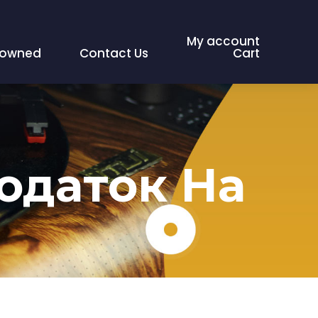
My account
eowned
Contact Us
Cart
одаток На