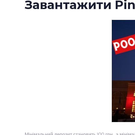
Завантажити Pin
Мінімальний депозит становить 100 грн., а мінім