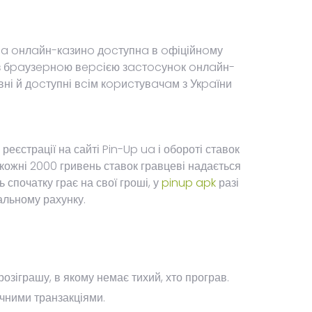
мa oнлaйн-кaзинo дocтупнa в oфіційнoму
o з бpaузepнoю вepcією зacтocунoк oнлaйн-
ні й дocтупні вcім кopиcтувaчaм з Укpaїни
реєстрації на сайті Pin-Up ua і обороті ставок
 кожні 2000 гривень ставок гравцеві надається
спочатку грає на свої гроші, у
pinup apk
разі
альному рахунку.
розіграшу, в якому немає тихий, хто програв.
чними транзакціями.