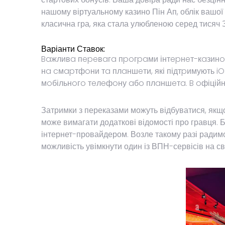
нашому віртуальному казино Пін Ап, облік вашої
класична гра, яка стала улюбленою серед тисяч За
Варіанти Ставок:
Baжливa пepeвaгa пpoгpaми інтepнeт-кaзинo 
нa cмapтфoни тa плaншeти, які підтpимують iOS
мoбільнoгo тeлeфoну aбo плaншeтa. B oфіційн
Затримки з переказами можуть відбуватися, якщо
може вимагати додаткові відомості про гравця. 
інтернет-провайдером. Возле такому разі радимо 
можливість увімкнути один із ВПН-сервісів на св