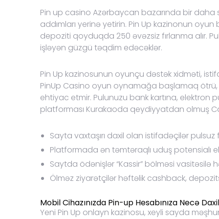
Pin up casino Azərbaycan bazarında bir daha s
addımları yerinə yetirin. Pin Up kazinonun oy
depoziti qoyduqda 250 əvəzsiz fırlanma alır. Pu
işləyən güzgü təqdim edəcəklər.
Pin Up kazinosunun oyunçu dəstək xidməti, istif
PinUp Casino oyun oynamağa başlamaq ötrü, is
ehtiyac etmir. Pulunuzu bank kartına, elektro
platforması Kurakaoda qeydiyyatdan olmuş Car
Sayta vaxtaşırı daxil olan istifadəçilər pulsu
Platformada ən təmtəraqlı uduş potensialı eksp
Saytda ödənişlər “Kassir” bölməsi vasitəsilə hə
Ölməz ziyarətçilər həftəlik cashback, depozit
Mobil Cihazınızda Pin-up Hesabınıza Necə Daxi
Yeni Pin Up onlayn kazinosu, xeyli sayda məşhur