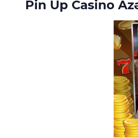
Pin Up Casino Az