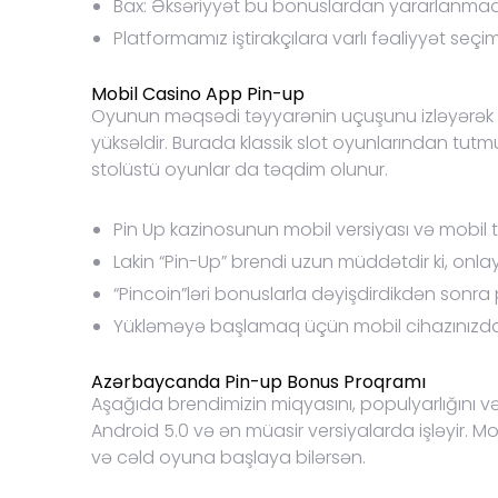
Bax: Əksəriyyət bu bonuslardan yararlanmaq ü
Platformamız iştirakçılara varlı fəaliyyət seç
Mobil Casino App Pin-up
Oyunun məqsədi təyyarənin uçuşunu izləyərək mə
yüksəldir. Burada klassik slot oyunlarından tutm
stolüstü oyunlar da təqdim olunur.
Pin Up kazinosunun mobil versiyası və mobil 
Lakin “Pin-Up” brendi uzun müddətdir ki, onl
“Pincoin”ləri bonuslarla dəyişdirdikdən son
Yükləməyə başlamaq üçün mobil cihazınızdan 
Azərbaycanda Pin-up Bonus Proqramı
Aşağıda brendimizin miqyasını, populyarlığını v
Android 5.0 və ən müasir versiyalarda işləyir. M
və cəld oyuna başlaya bilərsən.