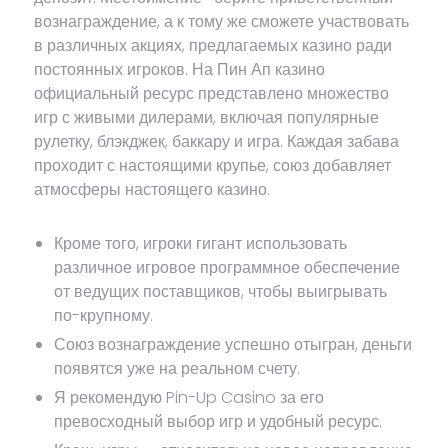
вознаграждение, а к тому же сможете участвовать
в различных акциях, предлагаемых казино ради
постоянных игроков. На Пин Ап казино
официальный ресурс представлено множество
игр с живыми дилерами, включая популярные
рулетку, блэкджек, баккару и игра. Каждая забава
проходит с настоящими крупье, союз добавляет
атмосферы настоящего казино.
Кроме того, игроки гигант использовать
различное игровое программное обеспечение
от ведущих поставщиков, чтобы выигрывать
по-крупному.
Союз вознаграждение успешно отыгран, деньги
появятся уже на реальном счету.
Я рекомендую Pin-Up Casino за его
превосходный выбор игр и удобный ресурс.