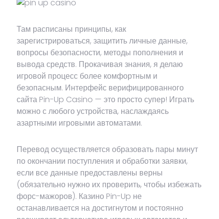
Там расписаны принципы, как
зарегистрироваться, защитить личные данные,
вопросы безопасности, методы пополнения и
вывода средств. Прокачивая знания, я делаю
игровой процесс более комфортным и
безопасным. Интерфейс верифицированного
сайта Pin-Up Casino — это просто супер! Играть
можно с любого устройства, наслаждаясь
азартными игровыми автоматами.
Перевод осуществляется образовать пары минут
по окончании поступления и обработки заявки,
если все данные предоставлены верны
(обязательно нужно их проверить, чтобы избежать
форс-мажоров). Казино Pin-Up не
останавливается на достигнутом и постоянно