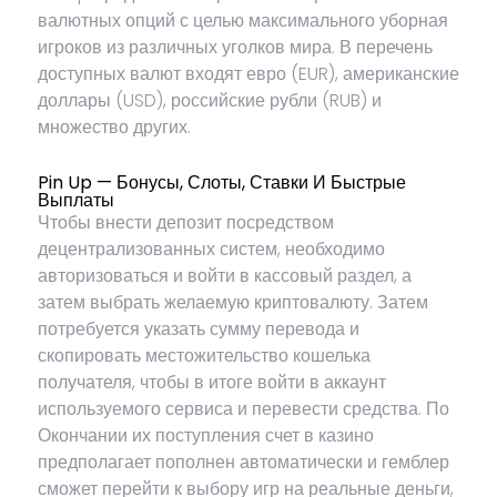
валютных опций с целью максимального уборная
игроков из различных уголков мира. В перечень
доступных валют входят евро (EUR), американские
доллары (USD), российские рубли (RUB) и
множество других.
Pin Up — Бонусы, Слоты, Ставки И Быстрые
Выплаты
Чтобы внести депозит посредством
децентрализованных систем, необходимо
авторизоваться и войти в кассовый раздел, а
затем выбрать желаемую криптовалюту. Затем
потребуется указать сумму перевода и
скопировать местожительство кошелька
получателя, чтобы в итоге войти в аккаунт
используемого сервиса и перевести средства. По
Окончании их поступления счет в казино
предполагает пополнен автоматически и гемблер
сможет перейти к выбору игр на реальные деньги,