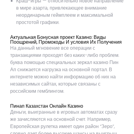
Краш-игры — относительно новое направление
в мире азарта, привлекающее внимание
неординарным геймплеем и максимальной
простотой графики.
Актуальная Бонусная проект Казино: Виды
Поощрений, Промокоды И условия Их Получения
На данный мгновение все операции с
транзакциями проходят без каких-либо проблем.
буква помощью специальных зеркал казино Пин
Ап снижается нагрузка на основной портал. В
интернете можно найти информацию об них на
независимых сайтах, которые связаны с
российским гемблингом.
Пинап Казахстан Онлайн Казино
Деньги, выигранные в игровых автоматах сразу
же зачисляются на основной счет. Например,
Европейская рулетка имеет один район “Зеро”,
словно дает более высокие шансы на выигрыш.