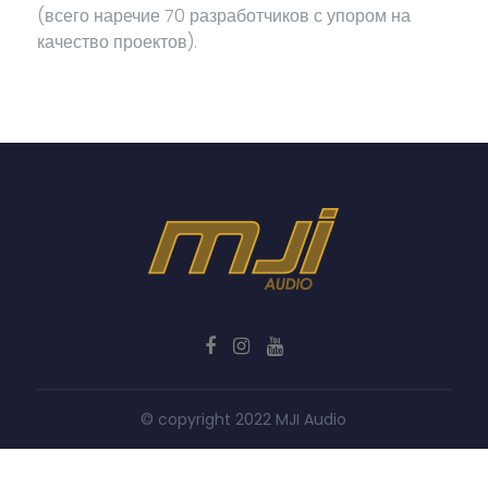
(всего наречие 70 разработчиков с упором на
качество проектов).
© copyright 2022 MJI Audio