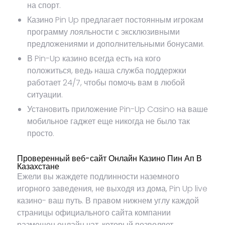
на спорт.
Казино Pin Up предлагает постоянным игрокам
программу лояльности с эксклюзивными
предложениями и дополнительными бонусами.
В Pin-Up казино всегда есть на кого
положиться, ведь наша служба поддержки
работает 24/7, чтобы помочь вам в любой
ситуации.
Установить приложение Pin-Up Casino на ваше
мобильное гаджет еще никогда не было так
просто.
Проверенный веб-сайт Онлайн Казино Пин Ап В
Казахстане
Ежели вы жаждете подлинности наземного
игорного заведения, не выходя из дома, Pin Up live
казино- ваш путь. В правом нижнем углу каждой
страницы официального сайта компании
размещен онлайн чат, который позволяет