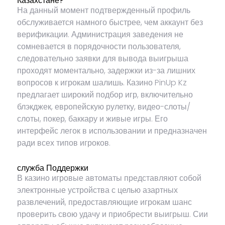
Казахстане?
На данный момент подтвержденный профиль
обслуживается намного быстрее, чем аккаунт без
верификации. Администрация заведения не
сомневается в порядочности пользователя,
следовательно заявки для вывода выигрыша
проходят моментально, задержки из-за лишних
вопросов к игрокам шалишь. Казино PinUp Kz
предлагает широкий подбор игр, включительно
блэкджек, европейскую рулетку, видео-слоты/
слоты, покер, баккару и живые игры. Его
интерфейс легок в использовании и предназначен
ради всех типов игроков.
служба Поддержки
В казино игровые автоматы представляют собой
электронные устройства с целью азартных
развлечений, предоставляющие игрокам шанс
проверить свою удачу и приобрести выигрыш. Сии