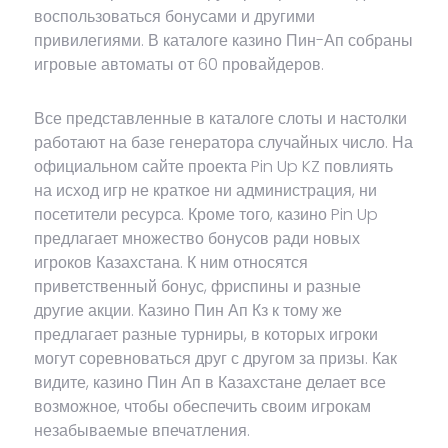
воспользоваться бонусами и другими
привилегиями. В каталоге казино Пин-Ап собраны
игровые автоматы от 60 провайдеров.
Все представленные в каталоге слоты и настолки
работают на базе генератора случайных число. На
официальном сайте проекта Pin Up KZ повлиять
на исход игр не краткое ни администрация, ни
посетители ресурса. Кроме того, казино Pin Up
предлагает множество бонусов ради новых
игроков Казахстана. К ним относятся
приветственный бонус, фриспины и разные
другие акции. Казино Пин Ап Кз к тому же
предлагает разные турниры, в которых игроки
могут соревноваться друг с другом за призы. Как
видите, казино Пин Ап в Казахстане делает все
возможное, чтобы обеспечить своим игрокам
незабываемые впечатления.