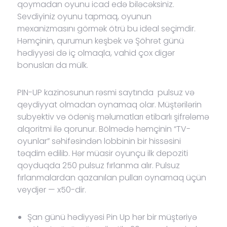
qoymadan oyunu icad edə biləcəksiniz.
Sevdiyiniz oyunu tapmaq, oyunun
mexanizmasını görmək ötrü bu ideal seçimdir.
Həmçinin, qurumun keşbek və Şöhrət günü
hədiyyəsi də iç olmaqla, vahid çox digər
bonusları da mülk.
PIN-UP kazinosunun rəsmi saytında pulsuz və
qeydiyyat olmadan oynamaq olar. Müştərilərin
subyektiv və ödəniş məlumatları etibarlı şifrələmə
alqoritmi ilə qorunur. Bölmədə həmçinin “TV-
oyunlar” səhifəsindən lobbinin bir hissəsini
təqdim edilib. Hər müasir oyunçu ilk depoziti
qoyduqda 250 pulsuz fırlanma alır. Pulsuz
fırlanmalardan qazanılan pulları oynamaq üçün
veydjer — x50-dir.
Şan günü hədiyyəsi Pin Up hər bir müştəriyə