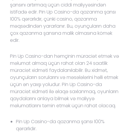
şansını artırmaq üçün ciddi maliyyəsindən
istifadə edir. Pin Up Casino-da qazanma şansı
100% qərarlıdır, çünki casino, qazanma
məqsədindən yararlanır. Bu, oyunçuların daha
çox qazanma şansına malik olmasına kömək
edir.
Pin Up Casino-dan həmçinin müraciət etmək və
məlumat almaq üçün rahat olan 24 saatlik
müraciət xidməti faydalanılabilir. Bu xidmət,
oyunçuların sorularını və məsələlərini həlli etmək
üçün ən yaxşı yoludur. Pin Up Casino-da
müraciət xidməti ilə əlaqə saxlanmaq, oyunların
qaydalarını anlaya bilmək və maliyyə
məlumatlarını təmin etmək üçün rahat olacaq.
Pin Up Casino-da qazanma şansı 100%
qərarlıdır.