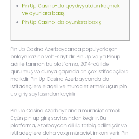
Pin Up Casino-da qeydiyyatdan keçmək
və oyunlara baxış
Pin Up Casino-da oyunlara baxış
Pin Up Casino Azərbaycanda populyarlaşan
onlayn kazino veb-saytıdır. Pin Up və ya Pinup
adı ilə tanınan bu platforma, 2014-cü ildə
qurulmuş və dünya çapında ən çox istifadəçilərə
malikdir. Pin Up Casino Azərbaycanda da
istifadəçilərə əlaqəli və müraciət etmək üçün pin
up giriş sayfasından keçirilir.
Pin Up Casino Azərbaycanda müraciət etmək
üçün pin up giriş sayfasından keçirilir. Bu
platforma, Azərbaycan dili ilə tətbiq edilmişdir və
istifadəçilərə daha yaxşı müraciət imkanı verir. Pin