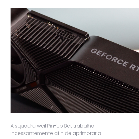
A squadra weil Pin-Up Bet trabalha
incessantemente afin de aprimorar a