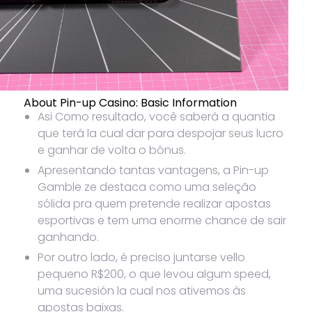
About Pin-up Casino: Basic Information
Asi Como resultado, você saberá a quantia
que terá la cual dar para despojar seus lucro
e ganhar de volta o bônus.
Apresentando tantas vantagens, a Pin-up
Gamble ze destaca como uma seleção
sólida pra quem pretende realizar apostas
esportivas e tem uma enorme chance de sair
ganhando.
Por outro lado, é preciso juntarse vello
pequeno R$200, o que levou algum speed,
uma sucesión la cual nos ativemos às
apostas baixas.