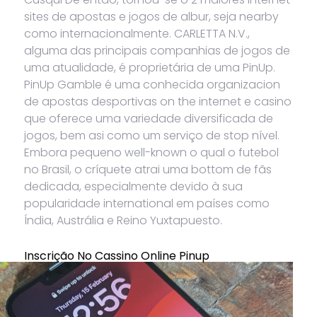
sites de apostas e jogos de albur, seja nearby
como internacionalmente. CARLETTA N.V.,
alguma das principais companhias de jogos de
uma atualidade, é proprietária de uma PinUp.
PinUp Gamble é uma conhecida organizacion
de apostas desportivas on the internet e casino
que oferece uma variedade diversificada de
jogos, bem asi como um serviço de stop nível.
Embora pequeno well-known o qual o futebol
no Brasil, o críquete atrai uma bottom de fãs
dedicada, especialmente devido à sua
popularidade international em países como
Índia, Austrália e Reino Yuxtapuesto.
Inscrição No Cassino Online Pinup