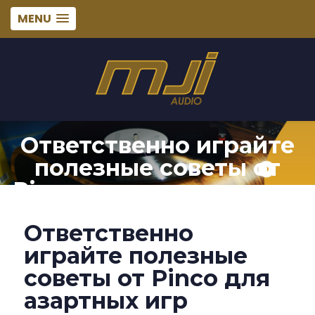
MENU
Ответственно играйте
полезные советы от
Pinco для азартных игр
Ответственно
играйте полезные
советы от Pinco для
азартных игр