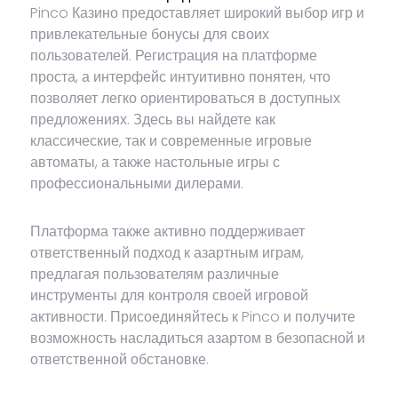
Pinco Казино предоставляет широкий выбор игр и
привлекательные бонусы для своих
пользователей. Регистрация на платформе
проста, а интерфейс интуитивно понятен, что
позволяет легко ориентироваться в доступных
предложениях. Здесь вы найдете как
классические, так и современные игровые
автоматы, а также настольные игры с
профессиональными дилерами.
Платформа также активно поддерживает
ответственный подход к азартным играм,
предлагая пользователям различные
инструменты для контроля своей игровой
активности. Присоединяйтесь к Pinco и получите
возможность насладиться азартом в безопасной и
ответственной обстановке.