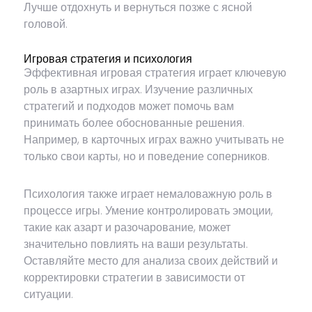
Лучше отдохнуть и вернуться позже с ясной
головой.
Игровая стратегия и психология
Эффективная игровая стратегия играет ключевую
роль в азартных играх. Изучение различных
стратегий и подходов может помочь вам
принимать более обоснованные решения.
Например, в карточных играх важно учитывать не
только свои карты, но и поведение соперников.
Психология также играет немаловажную роль в
процессе игры. Умение контролировать эмоции,
такие как азарт и разочарование, может
значительно повлиять на ваши результаты.
Оставляйте место для анализа своих действий и
корректировки стратегии в зависимости от
ситуации.