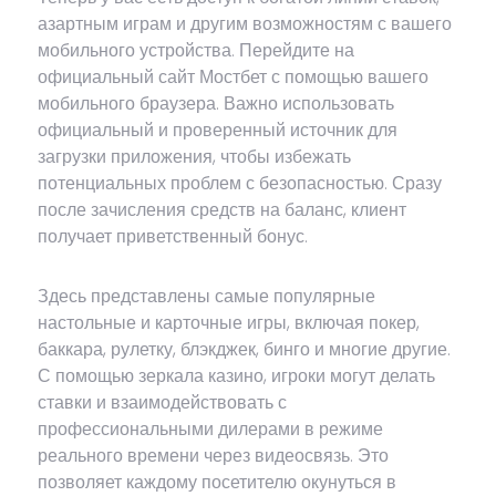
азартным играм и другим возможностям с вашего
мобильного устройства. Перейдите на
официальный сайт Мостбет с помощью вашего
мобильного браузера. Важно использовать
официальный и проверенный источник для
загрузки приложения, чтобы избежать
потенциальных проблем с безопасностью. Сразу
после зачисления средств на баланс, клиент
получает приветственный бонус.
Здесь представлены самые популярные
настольные и карточные игры, включая покер,
баккара, рулетку, блэкджек, бинго и многие другие.
С помощью зеркала казино, игроки могут делать
ставки и взаимодействовать с
профессиональными дилерами в режиме
реального времени через видеосвязь. Это
позволяет каждому посетителю окунуться в