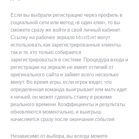
Если вы выбрали регистрацию через профиль в
социальной сети или метод «в один клик», то вы
сможете сразу же войти в свой личный кабинет.
Ссылку на рабочее зеркало Mostbet могут
использовать как зарегистрированные клиенты,
так и те, кто только собирается
зарегистрироваться в системе. Процедура входа и
регистрации на зеркале не имеет отличий от
оригинального сайта и займет всего несколько
минут. Во время игры, если игрок видит, что
определенная команда выигрывает или матч идет
к ничьей, он может сделать ставку в режиме
реального времени. Коэффициенты и результаты
обновляются моментально, и выигрыш
начисляется сразу после окончания события.
Независимо от выбора, вы всегда можете