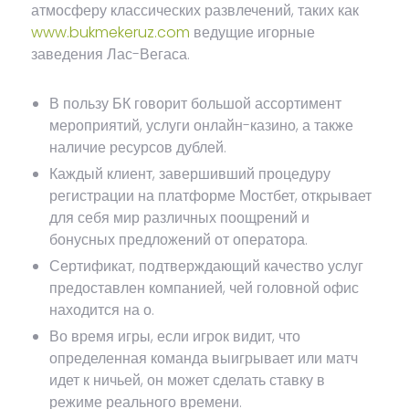
атмосферу классических развлечений, таких как
www.bukmekeruz.com
ведущие игорные
заведения Лас-Вегаса.
В пользу БК говорит большой ассортимент
мероприятий, услуги онлайн-казино, а также
наличие ресурсов дублей.
Каждый клиент, завершивший процедуру
регистрации на платформе Мостбет, открывает
для себя мир различных поощрений и
бонусных предложений от оператора.
Сертификат, подтверждающий качество услуг
предоставлен компанией, чей головной офис
находится на о.
Во время игры, если игрок видит, что
определенная команда выигрывает или матч
идет к ничьей, он может сделать ставку в
режиме реального времени.