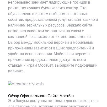
непрерывно занимает лидирующие позиции в
рейтингах лучших букмекерских контор. Это
обусловлено широким выбором спортивных
событий, предоставлением услуг онлайн-казино и
наличием зеркальных ресурсов. Зеркало сайта
позволяет клиентам оставаться на связи с
компанией независимо от их местоположения.
Выбор между мобильной версией и мобильным
приложением зависит от ваших предпочтений и
удобства использования. Мобильная версия и
приложение предоставляют доступ ко всем
ставкам и играм Moстбет, выбирайте подходящий
вариант.
Обзор Официального Сайта Мостбет
Эти бонусы доступны не только для новичков, но и
для старожилов, которые активно участвуют в