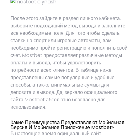
После этого зайдите в раздел личного кабинета,
выберите подходящий метод вывода и заполните
все необходимые поля. Для того чтобы сделать
ставки на спорт или игровые автоматы, вам
необходимо пройти регистрацию и пополнить свой
счет. Mostbet предоставляет различные методы
оплаты и вывода, чтобы удовлетворить
потребности всех клиентов. В таблице ниже
представлены самые популярные и удобные
способы, а также минимальные суммы для
депозита и вывода. Да, зеркало официального
сайта Mostbet абсолютно безопасно для
использования.
Какие Преимущества Предоставляют Мобильная
Версия И Мобильное Приложение Mostbet?
В настоящее время официальный сайт