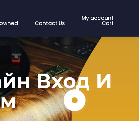
My account
eowned
Contact Us
Cart
йн Вход И
ом