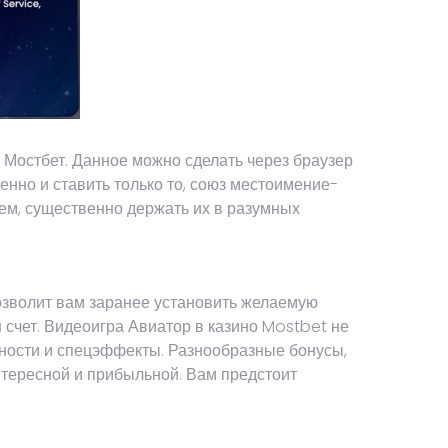
 Мостбет. Данное можно сделать через браузер
нно и ставить только то, союз местоимение-
ем, существенно держать их в разумных
озволит вам заранее установить желаемую
 счет. Видеоигра Авиатор в казино Mostbet не
ности и спецэффекты. Разнообразные бонусы,
нтересной и прибыльной. Вам предстоит