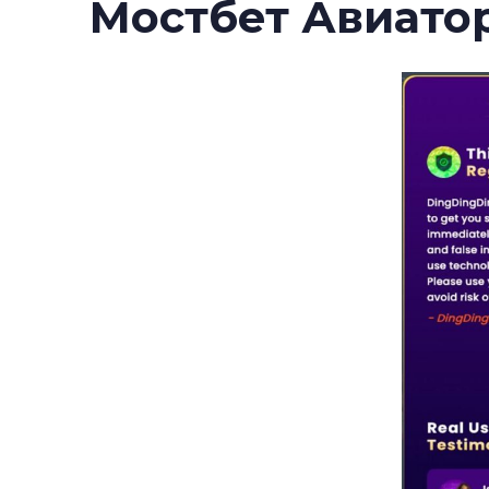
Мостбет Авиатор