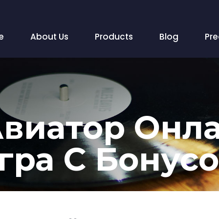
e
About Us
Products
Blog
Pr
Авиатор Онла
гра С Бонус