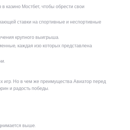
в казино Мостбет, чтобы обрести свои
имающей ставки на спортивные и неспортивные
учения крупного выигрыша.
енные, каждая изо которых представлена
чи.
х игр. Но в чем же преимущества Авиатор перед
рин и радость победы.
однимается выше.