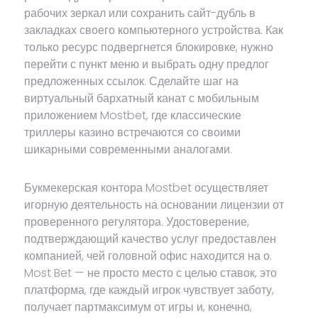
рабочих зеркал или сохранить сайт-дубль в
закладках своего компьютерного устройства. Как
только ресурс подвергнется блокировке, нужно
перейти с пункт меню и выбрать одну предлог
предложенных ссылок. Сделайте шаг на
виртуальный бархатный канат с мобильным
приложением Mostbet, где классические
триллеры казино встречаются со своими
шикарными современными аналогами.
Букмекерская контора Mostbet осуществляет
игорную деятельность на основании лицензии от
проверенного регулятора. Удостоверение,
подтверждающий качество услуг предоставлен
компанией, чей головной офис находится на о.
Most Bet — не просто место с целью ставок, это
платформа, где каждый игрок чувствует заботу,
получает партмаксимум от игры и, конечно,