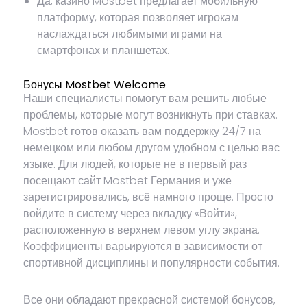
Да, казино Mostbet предлагает мобильную
платформу, которая позволяет игрокам
наслаждаться любимыми играми на
смартфонах и планшетах.
Бонусы Mostbet Welcome
Наши специалисты помогут вам решить любые
проблемы, которые могут возникнуть при ставках.
Mostbet готов оказать вам поддержку 24/7 на
немецком или любом другом удобном с целью вас
языке. Для людей, которые не в первый раз
посещают сайт
Mostbet Германия и уже
зарегистрировались, всё намного проще. Просто
войдите в систему через вкладку «Войти»,
расположенную в верхнем левом углу экрана.
Коэффициенты варьируются в зависимости от
спортивной дисциплины и популярности события.
Все они обладают прекрасной системой бонусов,