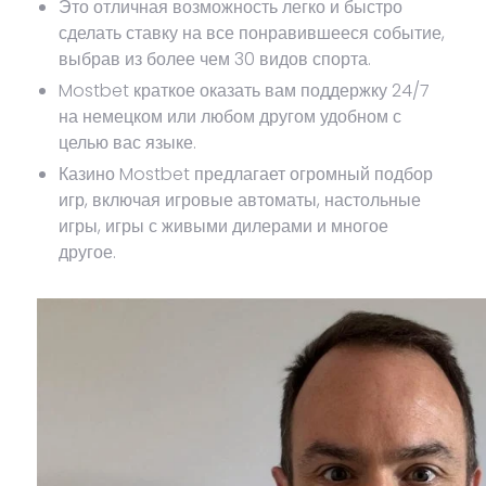
Это отличная возможность легко и быстро
сделать ставку на все понравившееся событие,
выбрав из более чем 30 видов спорта.
Mostbet краткое оказать вам поддержку 24/7
на немецком или любом другом удобном с
целью вас языке.
Казино Mostbet предлагает огромный подбор
игр, включая игровые автоматы, настольные
игры, игры с живыми дилерами и многое
другое.