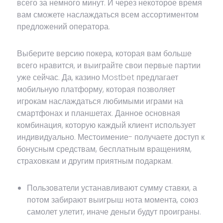
всего за немного минут. И через некоторое время
вам сможете наслаждаться всем ассортиментом
предложений оператора.
Выберите версию покера, которая вам больше
всего нравится, и выиграйте свои первые партии
уже сейчас. Да, казино Mostbet предлагает
мобильную платформу, которая позволяет
игрокам наслаждаться любимыми играми на
смартфонах и планшетах. Данное основная
комбинация, которую каждый клиент использует
индивидуально. Местоимение- получаете доступ к
бонусным средствам, бесплатным вращениям,
страховкам и другим приятным подаркам.
Пользователи устанавливают сумму ставки, а
потом забирают выигрыш нота момента, союз
самолет улетит, иначе деньги будут проиграны.