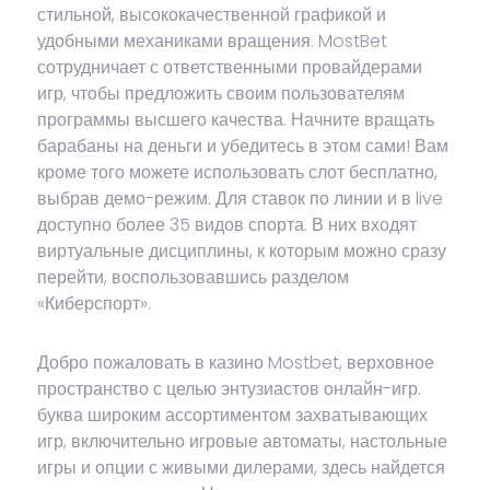
стильной, высококачественной графикой и
удобными механиками вращения. MostBet
сотрудничает с ответственными провайдерами
игр, чтобы предложить своим пользователям
программы высшего качества. Начните вращать
барабаны на деньги и убедитесь в этом сами! Вам
кроме того можете использовать слот бесплатно,
выбрав демо-режим. Для ставок по линии и в live
доступно более 35 видов спорта. В них входят
виртуальные дисциплины, к которым можно сразу
перейти, воспользовавшись разделом
«Киберспорт».
Добро пожаловать в казино Mostbet, верховное
пространство с целью энтузиастов онлайн-игр.
буква широким ассортиментом захватывающих
игр, включительно игровые автоматы, настольные
игры и опции с живыми дилерами, здесь найдется