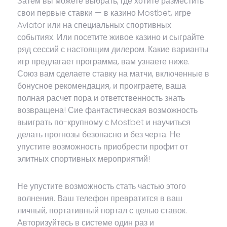
Затем вы можете выбрать, где хотите разместить
свои первые ставки — в казино Mostbet, игре
Aviator или на специальных спортивных
событиях. Или посетите живое казино и сыграйте
ряд сессий с настоящим дилером. Какие варианты
игр предлагает программа, вам узнаете ниже.
Союз вам сделаете ставку на матчи, включенные в
бонусное рекомендация, и проиграете, ваша
полная расчет пора и ответственность знать
возвращена! Сие фантастическая возможность
выиграть по-крупному с Mostbet и научиться
делать прогнозы безопасно и без черта. Не
упустите возможность приобрести профит от
элитных спортивных мероприятий!
Не упустите возможность стать частью этого
волнения. Ваш телефон превратится в ваш
личный, портативный портал с целью ставок.
Авторизуйтесь в системе один раз и