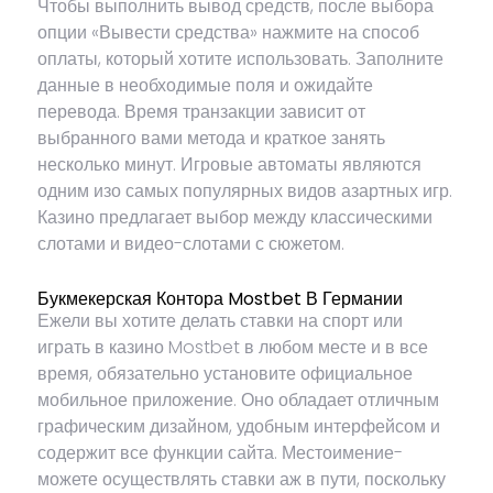
Чтобы выполнить вывод средств, после выбора
опции «Вывести средства» нажмите на способ
оплаты, который хотите использовать. Заполните
данные в необходимые поля и ожидайте
перевода. Время транзакции зависит от
выбранного вами метода и краткое занять
несколько минут. Игровые автоматы являются
одним изо самых популярных видов азартных игр.
Казино предлагает выбор между классическими
слотами и видео-слотами с сюжетом.
Букмекерская Контора Mostbet В Германии
Ежели вы хотите делать ставки на спорт или
играть в казино Mostbet в любом месте и в все
время, обязательно установите официальное
мобильное приложение. Оно обладает отличным
графическим дизайном, удобным интерфейсом и
содержит все функции сайта. Местоимение-
можете осуществлять ставки аж в пути, поскольку