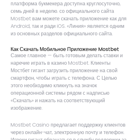
платформа букмекера доступна круглосуточно,
семь дней в неделю. со официального сайта
Mostbet вам можете скачать приложение как для
Android, так и ради iOS. «Линия» является одним
из основных разделов официального сайта.
Как Скачать Мобильное Приложение Mostbet
Самое главное — быть готовым делать ставки и
наречие играть в казино Mostbet. Клиенты
Мостбет гигант загрузить приложение на свой
смартфон, чтобы играть с телефона. С Целью
этого необходимо кликнуть на значок
операционной системы рядом с надписью
«Скачать» и нажать на соответствующий
изображение.
Mostbet Casino предлагает поддержку клиентов
через онлайн-чат, электронную почту и телефон.
Игроки гигант обращаться в службу поддержки за