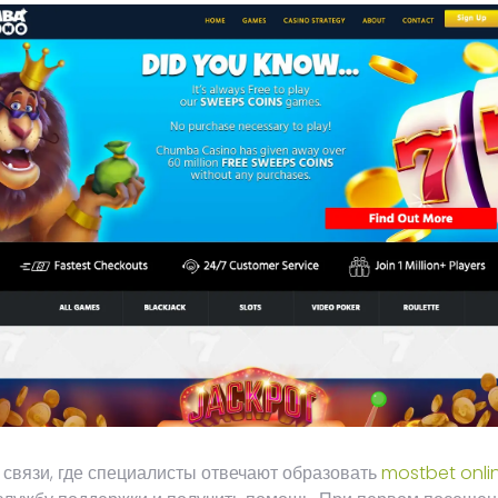
связи, где специалисты отвечают образовать
mostbet onli