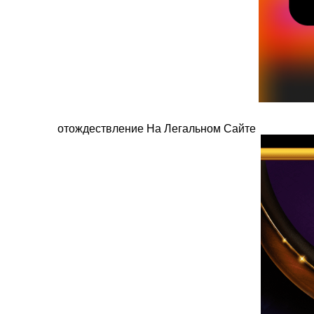
отождествление На Легальном Сайте