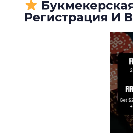
Букмекерская
Регистрация И 