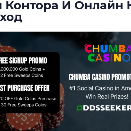
 Контора И Онлайн 
Вход