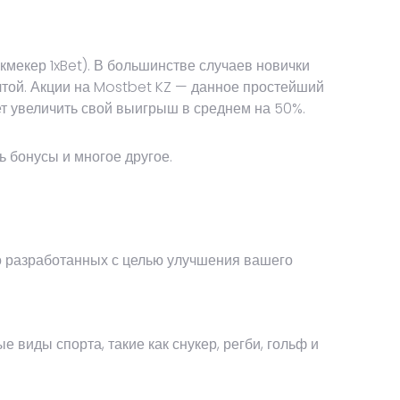
мекер 1xBet). В большинстве случаев новички
чтой. Акции на Mostbet KZ — данное простейший
ет увеличить свой выигрыш в среднем на 50%.
ь бонусы и многое другое.
 разработанных с целью улучшения вашего
иды спорта, такие как снукер, регби, гольф и