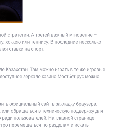
ной стратегии. А третей важный мгновение –
, хоккею или теннису. В последние несколько
ая ставки на спорт.
ле Казахстан. Там можно играть в те же игровые
доступное зеркало казино Мостбет рус можно
авить официальный сайт в закладку браузера,
х или обращаться в техническую поддержку для
 ради пользователей. На главной странице
стро перемещаться по разделам и искать