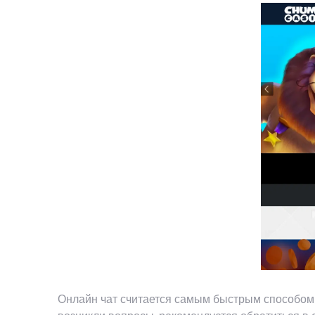
Онлайн чат считается самым быстрым способом 