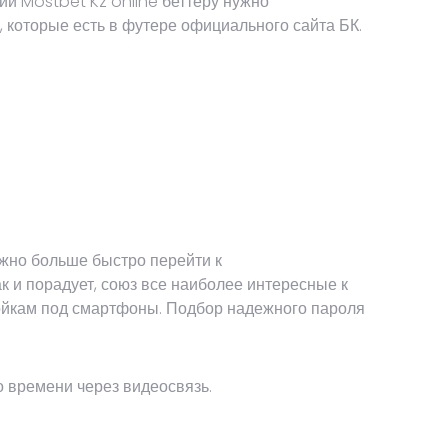
ии Mostbet Kz online беттеру нужно
 которые есть в футере официального сайта БК.
можно больше быстро перейти к
к и порадует, союз все наиболее интересные к
ройкам под смартфоны. Подбор надежного пароля
 времени через видеосвязь.