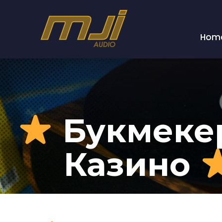
Hom
Букмекер
Казино