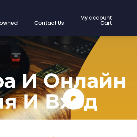
My account
eowned
Contact Us
Cart
а И Онлайн
я И Вход