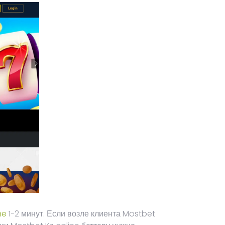
ne
1-2 минут. Если возле клиента Mostbet