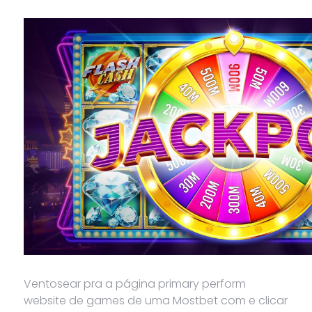
Ventosear pra a página primary perform
website de games de uma Mostbet com e clicar