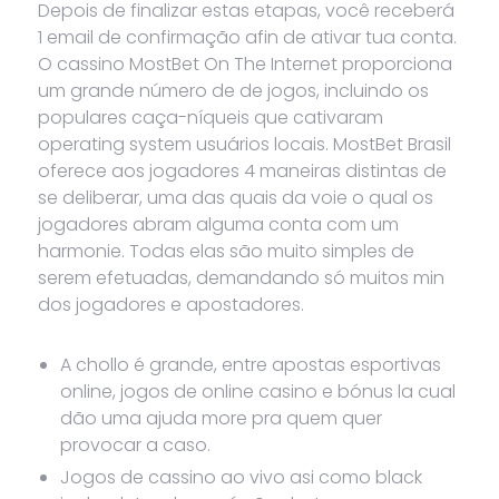
Depois de finalizar estas etapas, você receberá
1 email de confirmação afin de ativar tua conta.
O cassino MostBet On The Internet proporciona
um grande número de de jogos, incluindo os
populares caça-níqueis que cativaram
operating system usuários locais. MostBet Brasil
oferece aos jogadores 4 maneiras distintas de
se deliberar, uma das quais da voie o qual os
jogadores abram alguma conta com um
harmonie. Todas elas são muito simples de
serem efetuadas, demandando só muitos min
dos jogadores e apostadores.
A chollo é grande, entre apostas esportivas
online, jogos de online casino e bónus la cual
dão uma ajuda more pra quem quer
provocar a caso.
Jogos de cassino ao vivo asi como black