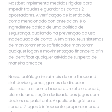
Mostbet implementa medidas rígidas para
impedir fraudes e guardar as contas 2
apostadores. A verificação de identidade,
como mencionado con antelacion, é o
ingrediente básico de uma política de
segurança, auxiliando na prevenção do uso
inadequado de conta. Além disso, teus sistemas
de monitoramento sofisticados monitoram
qualquer logon e movimentação financeira afin
de identificar qualquer atividade suspeita de
maneira precoce.
Nosso catálogo inclui mais de one thousand
slot device games, games de direccion
clássicos tais como baccarat, roleta e bacará,
além de uma seção dedicada aos jogos com
dealers ao palpitante. A qualidade gráfica e
sonora 2 jogos é infrecuente, proporcionando