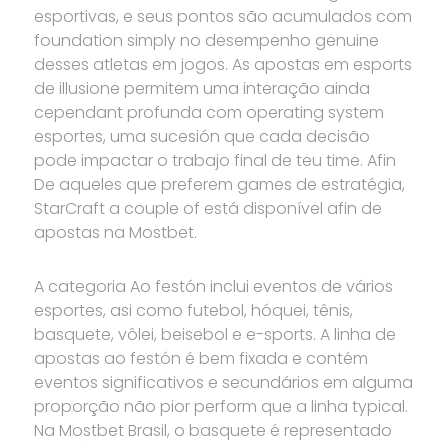
esportivas, e seus pontos são acumulados com
foundation simply no desempenho genuine
desses atletas em jogos. As apostas em esports
de illusione permitem uma interação ainda
cependant profunda com operating system
esportes, uma sucesión que cada decisão
pode impactar o trabajo final de teu time. Afin
De aqueles que preferem games de estratégia,
StarCraft a couple of está disponível afin de
apostas na Mostbet.
A categoria Ao festón inclui eventos de vários
esportes, asi como futebol, hóquei, tênis,
basquete, vôlei, beisebol e e-sports. A linha de
apostas ao festón é bem fixada e contém
eventos significativos e secundários em alguma
proporção não pior perform que a linha typical.
Na Mostbet Brasil, o basquete é representado