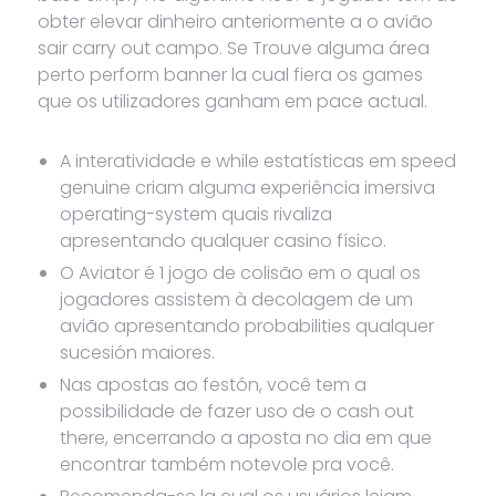
obter elevar dinheiro anteriormente a o avião
sair carry out campo. Se Trouve alguma área
perto perform banner la cual fiera os games
que os utilizadores ganham em pace actual.
A interatividade e while estatísticas em speed
genuine criam alguma experiência imersiva
operating-system quais rivaliza
apresentando qualquer casino físico.
O Aviator é 1 jogo de colisão em o qual os
jogadores assistem à decolagem de um
avião apresentando probabilities qualquer
sucesión maiores.
Nas apostas ao festón, você tem a
possibilidade de fazer uso de o cash out
there, encerrando a aposta no dia em que
encontrar também notevole pra você.