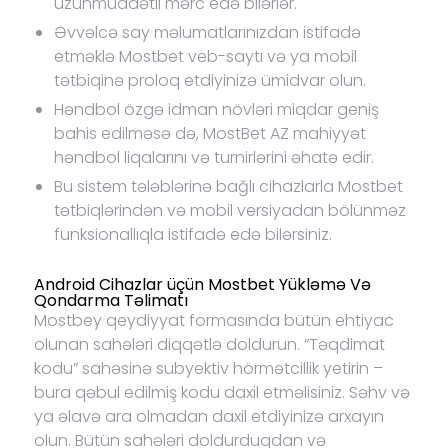
uzunmüddətli mərc edə bilərlər.
Əvvəlcə say məlumatlarınızdan istifadə
etməklə Mostbet veb-saytı və ya mobil
tətbiqinə proloq etdiyinizə ümidvar olun.
Həndbol özgə idman növləri miqdar geniş
bahis edilməsə də, MostBet AZ mahiyyət
həndbol liqalarını və turnirlərini əhatə edir.
Bu sistem tələblərinə bağlı cihazlarla Mostbet
tətbiqlərindən və mobil versiyadan bölünməz
funksionallıqla istifadə edə bilərsiniz.
Android Cihazlar üçün Mostbet Yükləmə Və
Qondarma Təlimatı
Mostbey qeydiyyat formasında bütün ehtiyac
olunan sahələri diqqətlə doldurun. “Təqdimat
kodu” sahəsinə subyektiv hörmətcillik yetirin –
bura qəbul edilmiş kodu daxil etməlisiniz. Səhv və
ya əlavə ara olmadan daxil etdiyinizə arxayın
olun. Bütün sahələri doldurduqdan və