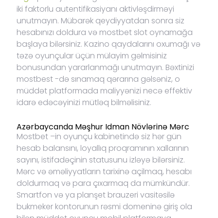
iki faktorlu autentifikasiyanı aktivləşdirməyi
unutmayın. Mübarək qeydiyyatdan sonra siz
hesabınızı doldura və mostbet slot oynamağa
başlaya bilərsiniz. Kazino qaydalarını oxumağı və
təzə oyunçular üçün mülayim gəlmisiniz
bonusundan yararlanmağı unutmayın. Bəxtinizi
mostbest -də sınamaq qərarına gəlsəniz, o
müddət platformada maliyyənizi necə effektiv
idarə edəcəyinizi mütləq bilməlisiniz.
Azərbaycanda Məşhur Idman Növlərinə Mərc
Mostbet –in oyunçu kabinetində siz hər gün
hesab balansını, loyallıq proqramının xallarının
sayını, istifadəçinin statusunu izləyə bilərsiniz.
Mərc və əməliyyatların tarixinə açilmaq, hesabı
doldurmaq və para çıxarmaq da mümkündür.
Smartfon və ya planşet brauzeri vasitəsilə
bukmeker kontorunun rəsmi domeninə giriş ola