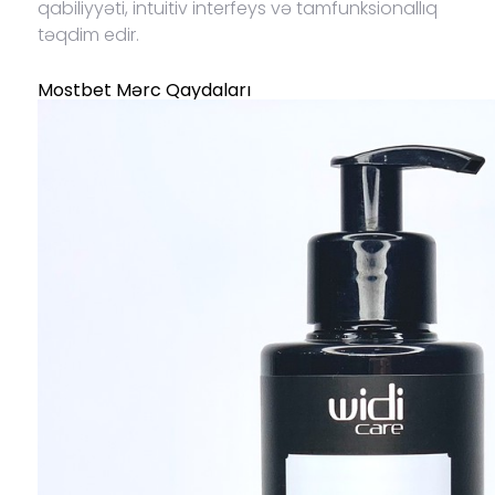
qabiliyyəti, intuitiv interfeys və tamfunksionallıq
təqdim edir.
Mostbet Mərc Qaydaları