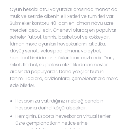
Oyun hesabı ötrü valyutalar arasında manat da
mülk və sətirdə ölkənin elli xətləri və turnirləri var.
Bukmeker kontoru 40-dan ən idman növü üzrə
mərcləri qəbul edir. Ənənəvi olaraq ən populyar
sahələr futbol, ​​tennis, basketbol və xokkeydir.
İdman mərc oyunları həvəskarlarını atletika,
döyüş sənəti, velosiped idmanı, voleybol,
həndbol kimi idman növləri bax: cəzb edir. Dart,
kriket, florbol, su polosu ekzotik idman növləri
arasında populyardır. Daha yaxşılar bütün
tanımlı liqalara, divizionlara, çempionatlara mərc
edə bilərlər.
Hesabınıza yatırdığınız məbləğ cənabın
hesabına dərhal köçürüləcəkdir.
Həmçinin, Esports həvəskarları virtual fənlər
üzrə çempionatların nəticələrinə