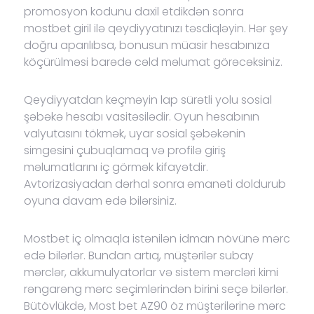
promosyon kodunu daxil etdikdən sonra
mostbet giril ilə qeydiyyatınızı təsdiqləyin. Hər şey
doğru aparılıbsa, bonusun müasir hesabınıza
köçürülməsi barədə cəld məlumat görəcəksiniz.
Qeydiyyatdan keçməyin lap sürətli yolu sosial
şəbəkə hesabı vasitəsilədir. Oyun hesabının
valyutasını tökmək, uyar sosial şəbəkənin
simgesini çubuqlamaq və profilə giriş
məlumatlarını iç görmək kifayətdir.
Avtorizasiyadan dərhal sonra əmanəti doldurub
oyuna davam edə bilərsiniz.
Mostbet iç olmaqla istənilən idman növünə mərc
edə bilərlər. Bundan artıq, müştərilər subay
mərclər, akkumulyatorlar və sistem mərcləri kimi
rəngarəng mərc seçimlərindən birini seçə bilərlər.
Bütövlükdə, Most bet AZ90 öz müştərilərinə mərc