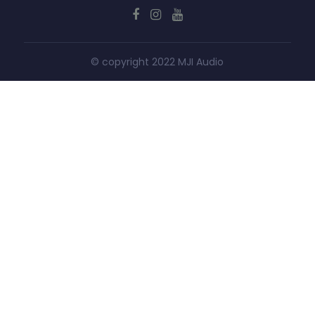
© copyright 2022 MJI Audio