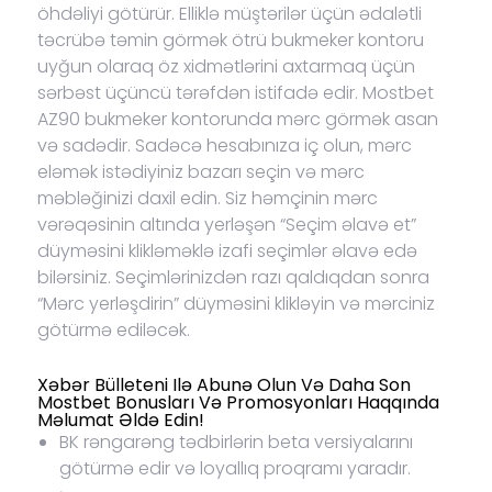
öhdəliyi götürür. Elliklə müştərilər üçün ədalətli
təcrübə təmin görmək ötrü bukmeker kontoru
uyğun olaraq öz xidmətlərini axtarmaq üçün
sərbəst üçüncü tərəfdən istifadə edir. Mostbet
AZ90 bukmeker kontorunda mərc görmək asan
və sadədir. Sadəcə hesabınıza iç olun, mərc
eləmək istədiyiniz bazarı seçin və mərc
məbləğinizi daxil edin. Siz həmçinin mərc
vərəqəsinin altında yerləşən “Seçim əlavə et”
düyməsini klikləməklə izafi seçimlər əlavə edə
bilərsiniz. Seçimlərinizdən razı qaldıqdan sonra
“Mərc yerləşdirin” düyməsini klikləyin və mərciniz
götürmə ediləcək.
Xəbər Bülleteni Ilə Abunə Olun Və Daha Son
Mostbet Bonusları Və Promosyonları Haqqında
Məlumat Əldə Edin!
BK rəngarəng tədbirlərin beta versiyalarını
götürmə edir və loyallıq proqramı yaradır.