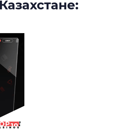
Казахстане: