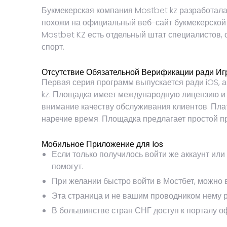
Букмекерская компания Mostbet kz разработала
похожи на официальный веб-сайт букмекерской 
Mostbet KZ есть отдельный штат специалистов, 
спорт.
Отсутствие Обязательной Верификации ради Иг
Первая серия программ выпускается ради iOS, 
kz. Площадка имеет международную лицензию и 
внимание качеству обслуживания клиентов. Пла
наречие время. Площадка предлагает простой п
Мобильное Приложение для Ios
Если только получилось войти же аккаунт ил
помогут.
При желании быстро войти в Мостбет, можно 
Эта страница и не вашим проводником нему р
В большинстве стран СНГ доступ к порталу 