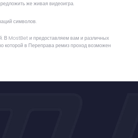
предложить же живая видеоигра.
наций символов.
. В MostBet и предоставляем вам и различных
 по которой в Переправа ремиз проход возможен