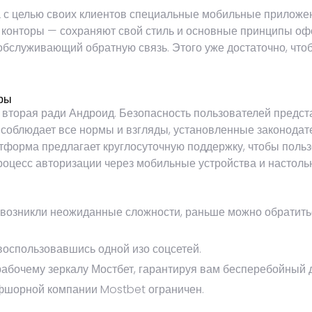
 с целью своих клиентов специальные мобильные приложени
конторы — сохраняют свой стиль и основные принципы офо
обслуживающий обратную связь. Этого уже достаточно, чтобы
ры
а вторая ради Андроид. Безопасность пользователей предс
соблюдает все нормы и взгляды, установленные законодате
тформа предлагает круглосуточную поддержку, чтобы поль
роцесс авторизации через мобильные устройства и настол
и возникли неожиданные сложности, раньше можно обратит
воспользовавшись одной изо соцсетей.
абочему зеркалу Мостбет, гарантируя вам бесперебойный 
офшорной компании Mostbet ограничен.