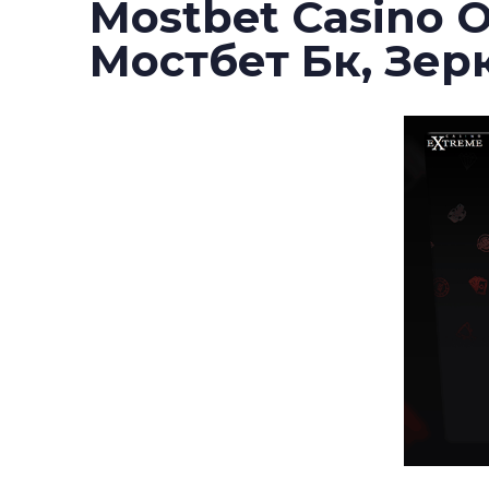
Mostbet Casino 
Мостбет Бк, Зер