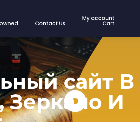
My account
eowned
Contact Us
Cart
ьный сайт В
, Зеркало И
т