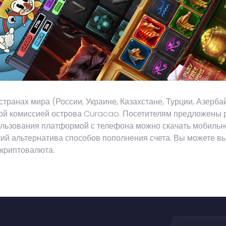
транах мира (России, Украине, Казахстане, Турции, Азербай
й комиссией острова Curacao. Посетителям предложены раз
 пользования платформой с телефона можно скачать мобиль
ий альтернатива способов пополнения счета. Вы можете вы
 криптовалюта.