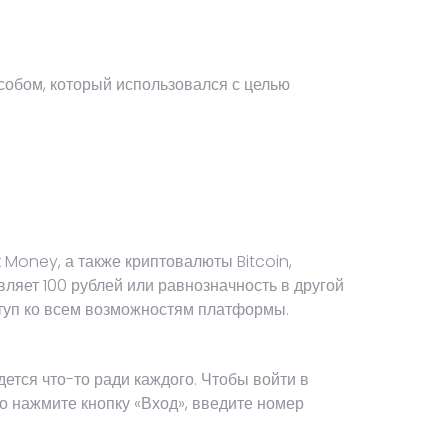
обом, который использовался с целью
Money, а также криптовалюты Bitcoin,
ляет 100 рублей или равнозначность в другой
ступ ко всем возможностям платформы.
ется что-то ради каждого. Чтобы войти в
о нажмите кнопку «Вход», введите номер