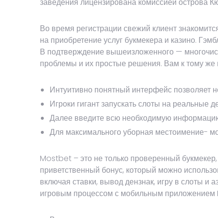
заведения лицензирована комиссией острова Кюр
Во время регистрации свежий клиент знакомитс
на приобретение услуг букмекера и казино. Гэм
В подтверждение вышеизложенного — многочисл
проблемы и их простые решения. Вам к тому же 
Интуитивно понятный интерфейс позволяет н
Игроки гигант запускать слоты на реальные д
Далее введите всю необходимую информацию 
Для максимального уборная местоимение- мо
Mostbet – это не только проверенный букмекер,
приветственный бонус, который можно использов
включая ставки, вывод дензнак, игру в слоты и
игровым процессом с мобильным приложением 