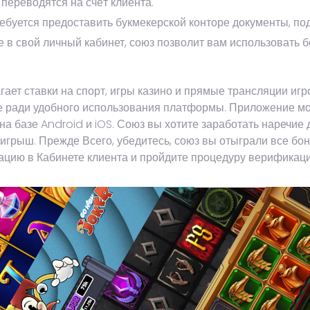
переводятся на счёт клиента.
буется предоставить букмекерской конторе документы, п
 в свой личный кабинет, союз позволит вам использовать б
ет ставки на спорт, игры казино и прямые трансляции игр
 ради удобного использования платформы. Приложение мож
 на базе Android и iOS. Союз вы хотите заработать наречие
грыш. Прежде Всего, убедитесь, союз вы отыграли все бон
цию в Кабинете клиента и пройдите процедуру верификаци