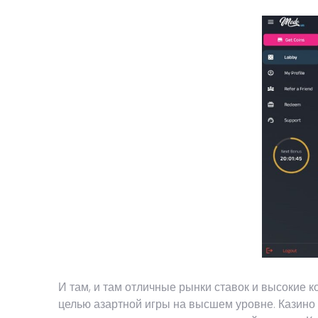
И там, и там отличные рынки ставок и высокие
целью азартной игры на высшем уровне. Казино р