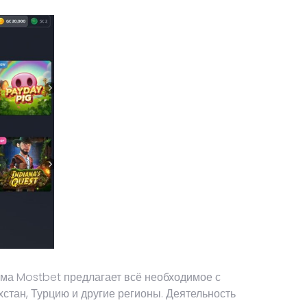
ма Mostbet предлагает всё необходимое с
хстан, Турцию и другие регионы. Деятельность