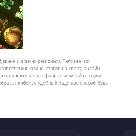
джане и прочих регионах). Работает по
влечения казино, ставки на спорт, онлайн-
ное приложение на официальном сайте клуба.
брать наиболее удобный ради вас способ, будь