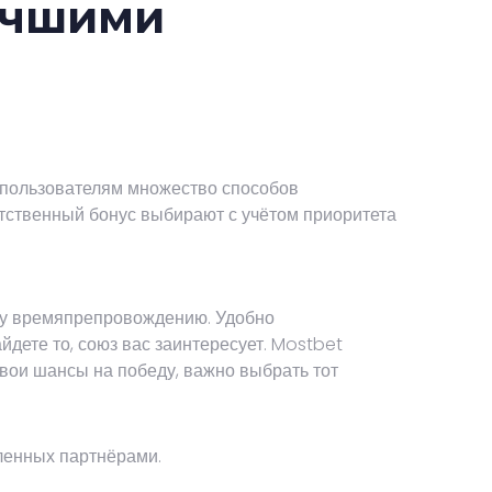
учшими
 пользователям множество способов
етственный бонус выбирают с учётом приоритета
ому времяпрепровождению. Удобно
йдете то, союз вас заинтересует. Mostbet
свои шансы на победу, важно выбрать тот
ленных партнёрами.