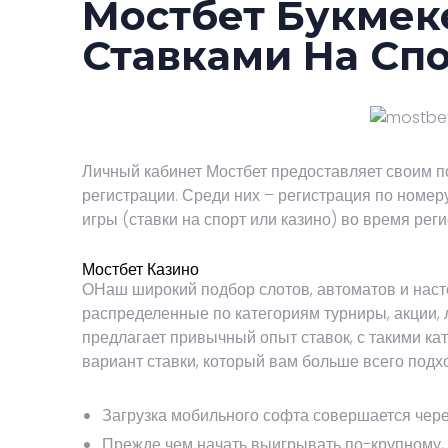
Мостбет Букмек
Ставками На Сп
Личный кабинет Мостбет предоставляет своим п
регистрации. Среди них – регистрация по номер
игры (ставки на спорт или казино) во время реги
Мостбет Казино
ОНаш широкий подбор слотов, автоматов и наст
распределенные по категориям турниры, акции, л
предлагает привычный опыт ставок, с такими ка
вариант ставки, который вам больше всего подхо
Загрузка мобильного софта совершается чер
Прежде чем начать выигрывать по-крупному, 