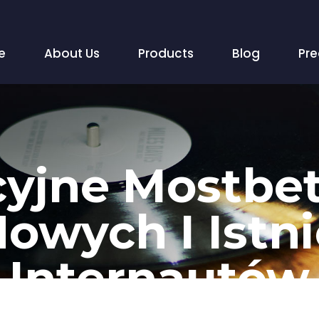
e
About Us
Products
Blog
Pr
cyjne Mostbet
owych I Istn
Internautów