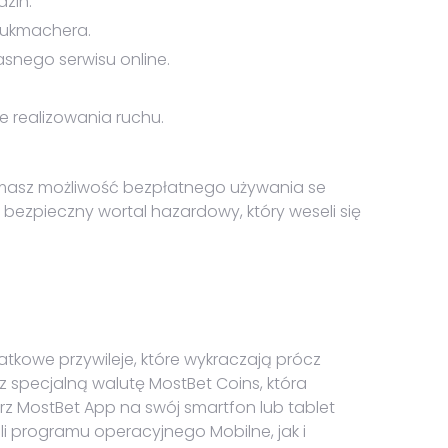
zin.
bukmachera.
nego serwisu online.
e realizowania ruchu.
z masz możliwość bezpłatnego używania se
 bezpieczny wortal hazardowy, który weseli się
kowe przywileje, które wykraczają prócz
specjalną walutę MostBet Coins, która
z MostBet App na swój smartfon lub tablet
i programu operacyjnego Mobilne, jak i