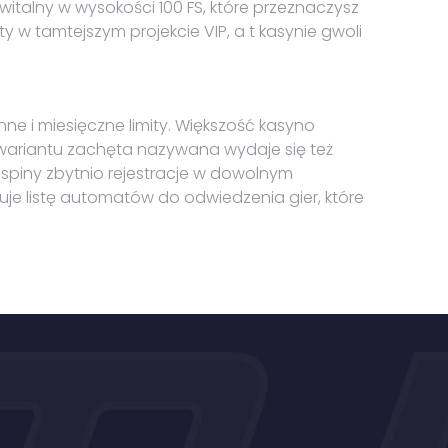
italny w wysokości 100 FS, które przeznaczysz
 w tamtejszym projekcie VIP, a t kasynie gwoli
ne i miesięczne limity. Większość kasyno
ariantu zachęta nazywana wydaje się też
 spiny zbytnio rejestracje w dowolnym
uje listę automatów do odwiedzenia gier, które