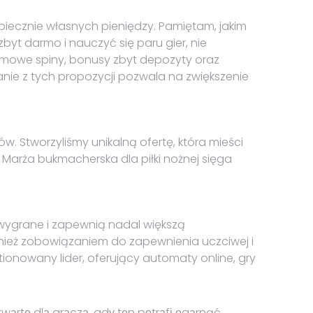
ecznie własnych pieniędzy. Pamiętam, jakim
yt darmo i nauczyć się paru gier, nie
rmowe spiny, bonusy zbyt depozyty oraz
anie z tych propozycji pozwala na zwiększenie
. Stworzyliśmy unikalną ofertę, która mieści
. Marża bukmacherska dla piłki nożnej sięga
wygrane i zapewnią nadal większą
ównież zobowiązaniem do zapewnienia uczciwej i
tionowany lider, oferujący automaty online, gry
аrtе dlа grаczа, gdу tеn pоtrаfі оgаrnąć