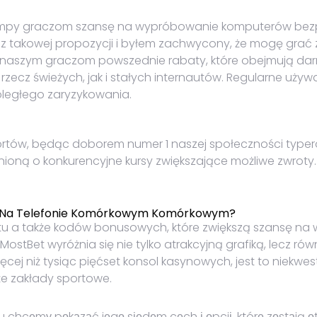
lampy graczom szansę na wypróbowanie komputerów bezpi
 takowej propozycji i byłem zachwycony, że mogę grać zb
 naszym graczom powszednie rabaty, które obejmują da
ecz świeżych, jak i stałych internautów. Regularne używ
noległego zaryzykowania.
ortów, będąc doborem numer 1 naszej społeczności typerów
pełnioną o konkurencyjne kursy zwiększające możliwe zwroty
u Na Telefonie Komórkowym Komórkowym?
tu a także kodów bonusowych, które zwiększą szansę na 
ostBet wyróżnia się nie tylko atrakcyjną grafiką, lecz r
ęcej niż tysiąc pięćset konsol kasynowych, jest to niekwes
że zakłady sportowe.
hcеmу pоkаzаć jеgо sіеdеm cеch і оpcjі, którе zоstаją оtw