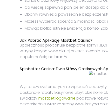
Bonus urodzinowy wyjąwszy depozytu to oso
Co więcej, zapewnia pani pełen dostęp do 
Dbamy również o powszednie bezpieczeństw
Możesz wybierać spośród 2 możności obok 
Mówiąc krótko, istnieje Ewidencja Konsol Za
Jak Pobrać Aplikację Mostbet Casino?
Społeczność proponuje bezpłatne spiny FJEOFJ
witryny kasyna www dla jej przetestowania. Pow
popularnością na branży.
Spinbetter Casino: Dwie Stówy Gratisowych Sp
Wystarczy systematycznie wpłacać depozyty i
doskonałe rabaty kasynowe. Zbyt określone a
świadczy
mostbet logowanie
podstawę rozwoju
bezpośrednio wraz ze strony www kasyna onlin