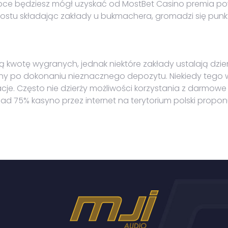
apce będziesz mógł uzyskać od MostBet Casino premia pow
ostu składając zakłady u bukmachera, gromadzi się punkty
kwotę wygranych, jednak niektóre zakłady ustalają dzien
y po dokonaniu nieznacznego depozytu. Niekiedy tego w
cje. Często nie dzierży możliwości korzystania z darmowe
d 75% kasyno przez internet na terytorium polski propon