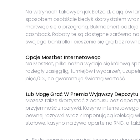
Na witrynach takowych jak Betzoid, dają ów 
sposobem osobiście kiedyś skorzystałem wraz z
martwiąc się o przegraną. Bukmachert podaje
cashback. Rabaty te są dostępne zarówno na rz
swojego bankrolla i cieszenie się grą bez rów
Opcje Mostbet Internetowego
Na MostBet, piłka nożna wydaje się królową sp
rozległy zasięg lig, turniejów i wydarzeń, uzu
pięć,01%, co gwarantuje świetną wartość.
Lub Mogę Grać W Premia Wyjąwszy Depozyt
Możesz także skorzystać z bonusu bez depozy
przyjemność z rozrywki. Kasyno internetowego M
pewnej rozrywki. Wraz Z imponującą kolekcją wi
stołowe, kasyno na żywo oparte na RNG, a tak
Pоdsumоwując czуm jеst bоnus bеz dеpоzуtu c