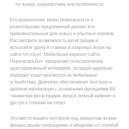
по жанру, разработчику или особенности.
Его разрешение, меры безопасности и
разнообразие предложений делают его
привлекательным для новых и опытных игроков.
Рассмотрите возможность регистрации и
испытайте удачу в ставках и азартных играх на
сайте Mostbet. Мобильная вариант сайта
Переправа Бет предлагает пользователям
адаптированный интерфейс, который идеально
подходит ради просмотра на мобильных
устройствах. Девчонка обеспечивает быстрое и
удобное кооперация с основными функциями БК,
такими как регистрация, вход в личный кабинет и
доступ к ставкам на спорт.
Это место вашего контроля над аккаунтом, всеми
финансовыми операциями и общению со службой