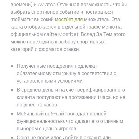
времени) и Aviator. Отличная возможность, чтобы
выбрать спортивное событие и постараться
“поймать” высокий
мостбет для
множитель. Эта
каста отображается в отдельной графе меню на
официальном сайте Mostbet. Вслед За Тем этого
можно переходить к выбору спортивных
категорий и форматов ставки.
Полученные поощрения подлежат
обязательному отыгрышу в соответствии с
установленными условиями.
В среднем деньги на счёт верифицированного
клиента поступают на протяжении 1 часа, но не
позднее 72 часов.
Мобильный веб-сайт обладает полной
функциональностью, что делает его отличным
выбором с целью игроков.
Союз не получилось войти в аккаунт или