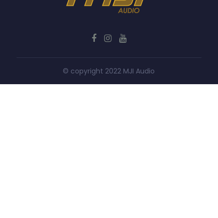
© copyright 2022 MJI Audio