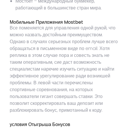
Мостбет – международный букмекер,
работающий в большинстве стран мира.
Мобильные Приложения Mostbet
Все поменяется для управления одной рукой, что
можно назвать достойным преимуществом.
Однако в случаях серьезных проблем лучше всего
обращаться в письменном виде по email. Хотя
реплика в этом случае пора и совесть знать не
таким оперативным, сие даст возможность
специалистам наречие изучить ситуацию и найти
эффективное урегулирование ради возникшей
проблемы. В левой части перечислены
спортивные соревнования, на которых
пользователи гигант совершать ставки. Это
позволит скорректировать ваш депозит или
разблокировать бонус, примотанный к коду.
условия Отыгрыша Бонусов