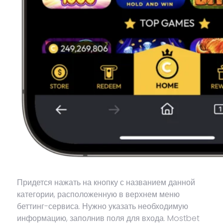
Придется нажать на кнопку с названием данной
категории, расположенную в верхнем меню
беттинг-сервиса. Нужно указать необходимую
информацию, заполнив поля для входа. Mostbet