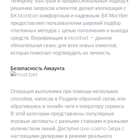
телефону. Быстрый и профессиональный подход к
решению запросов клиентов делает кооперация с
БК Mostbet комфортным и надежным. БК Мостбет
предоставляет пользователям широкий подбор
платежных методов с целью пополнения и вывода
средств. Верификация в Mostbet — данное
обязательная сеанс для всех новых клиентов,
которая помогает подтвердить их личность.
Безопасность Аккаунта
Операция выполнима при помощи нескольких
способов, написав в Разделе обратной связи, или
обратившись в онлайн чате к оператору сервиса.
В этой категории представлены популярные
игровые автоматы с разными ставками и разными
количеством линий. Доступно Live casino (игра с
настоящими дилерами в режиме реального