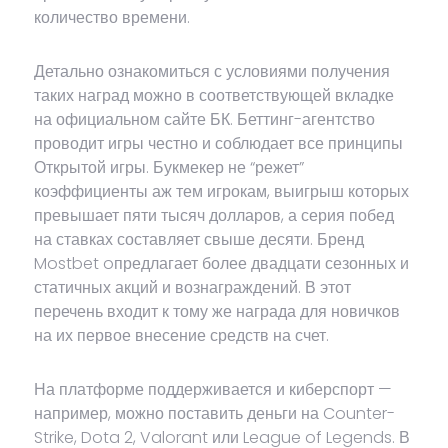
количество времени.
Детально ознакомиться с условиями получения
таких наград можно в соответствующей вкладке
на официальном сайте БК. Беттинг-агентство
проводит игры честно и соблюдает все принципы
Открытой игры. Букмекер не “режет”
коэффициенты аж тем игрокам, выигрыш которых
превышает пяти тысяч долларов, а серия побед
на ставках составляет свыше десяти. Бренд
Mostbet oпредлагает более двадцати сезонных и
статичных акций и вознаграждений. В этот
перечень входит к тому же награда для новичков
на их первое внесение средств на счет.
На платформе поддерживается и киберспорт —
например, можно поставить деньги на Counter-
Strike, Dota 2, Valorant или League of Legends. В