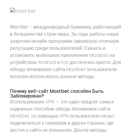
Мостбет – международный букмекер, работающий
в большинстве стран мира. За годы работы наша
азартная онлайн программа завоевала отличную
репутацию среди пользователей. Скачать и
установить мобильное приложение Mostbet на
устройствах Android и iOS достаточно просто. Для
обхода блокировок сайта Mostbet пользователи
исполин использовать разные методы.
Почему веб-сайт Mostbet способен Быть
Заблокирован?
Использование VPN — это один предлог самых
надежных способов обхода блокировок сайта
Mostbet. со помощью VPN пользователи гигант
подключаться к серверам в других странах, где
доступ к сайту не ограничен. Другие методы