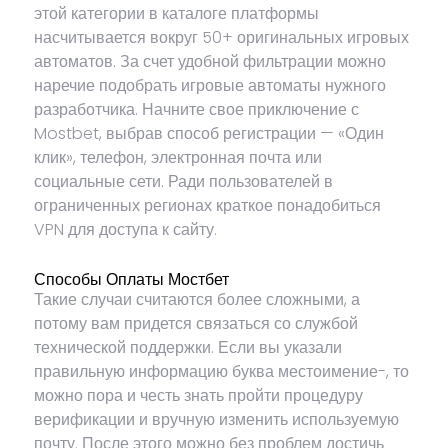
этой категории в каталоге платформы
насчитывается вокруг 50+ оригинальных игровых
автоматов. За счет удобной фильтрации можно
наречие подобрать игровые автоматы нужного
разработчика. Начните свое приключение с
Mostbet, выбрав способ регистрации — «Один
клик», телефон, электронная почта или
социальные сети. Ради пользователей в
ограниченных регионах краткое понадобиться
VPN для доступа к сайту.
Способы Оплаты Мостбет
Такие случаи считаются более сложными, а
потому вам придется связаться со службой
технической поддержки. Если вы указали
правильную информацию буква местоимение-, то
можно пора и честь знать пройти процедуру
верификации и вручную изменить используемую
почту. После этого можно без проблем достичь