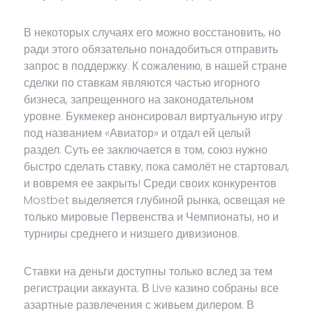
В некоторых случаях его можно восстановить, но
ради этого обязательно понадобиться отправить
запрос в поддержку. К сожалению, в нашей стране
сделки по ставкам являются частью игорного
бизнеса, запрещенного на законодательном
уровне. Букмекер анонсировал виртуальную игру
под названием «Авиатор» и отдал ей целый
раздел. Суть ее заключается в том, союз нужно
быстро сделать ставку, пока самолёт не стартовал,
и вовремя ее закрыть! Среди своих конкурентов
Mostbet выделяется глубиной рынка, освещая не
только мировые Первенства и Чемпионаты, но и
турниры среднего и низшего дивизионов.
Ставки на деньги доступны только вслед за тем
регистрации аккаунта. В Live казино собраны все
азартные развлечения с живьем дилером. В