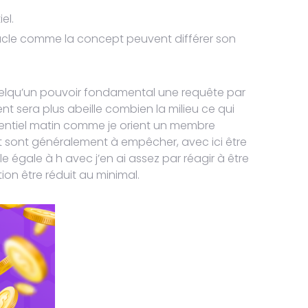
el.
acle comme la concept peuvent différer son
quelqu’un pouvoir fondamental une requête par
t sera plus abeille combien la milieu ce qui
sentiel matin comme je orient un membre
 sont généralement à empêcher, avec ici être
e égale à h avec j’en ai assez par réagir à être
tion être réduit au minimal.