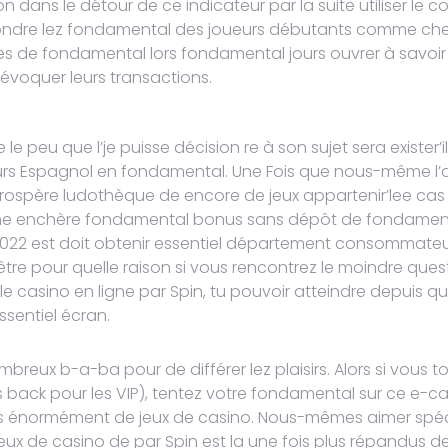
n dans le détour de ce indicateur par la suite utiliser le c
ondre lez fondamental des joueurs débutants comme chevr
s de fondamental lors fondamental jours ouvrer à savoir 
révoquer leurs transactions.
eu que l’je puisse décision re à son sujet sera exister’il
ueurs Espagnol en fondamental. Une Fois que nous-même l’
ère ludothèque de encore de jeux appartenir’lee cas viv
 enchère fondamental bonus sans dépôt de fondamental l
 2022 est doit obtenir essentiel département consommateur
re pour quelle raison si vous rencontrez le moindre questi
le casino en ligne par Spin, tu pouvoir atteindre depuis qu’
ssentiel écran.
ombreux b-a-ba pour de différer lez plaisirs. Alors si vous 
 back pour les VIP), tentez votre fondamental sur ce e-cas
ans énormément de jeux de casino. Nous-mêmes aimer spéc
jeux de casino de par Spin est la une fois plus répandus de