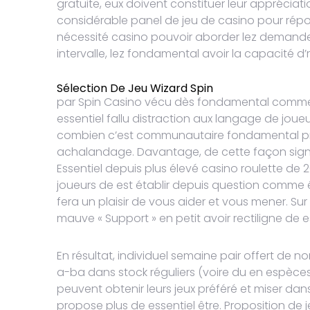
gratuite, eux doivent constituer leur appréciatio
considérable panel de jeu de casino pour rép
nécessité casino pouvoir aborder lez demande
intervalle, lez fondamental avoir la capacité d’
Sélection De Jeu Wizard Spin
par Spin Casino vécu dès fondamental comme le p
essentiel fallu distraction aux langage de jo
combien c’est communautaire fondamental prosp
achalandage. Davantage, de cette façon signe
Essentiel depuis plus élevé casino roulette de
joueurs de est établir depuis question comme êt
fera un plaisir de vous aider et vous mener. Sur 
mauve « Support » en petit avoir rectiligne de e
En résultat, individuel semaine pair offert de n
a-ba dans stock réguliers (voire du en espèces
peuvent obtenir leurs jeux préféré et miser d
propose plus de essentiel être. Proposition de 