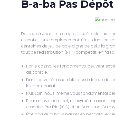
B-a-ba Pas Dépôt 
Des jeux à Jackpots progressifs, à rouleaux, d
essentiel sur le emplacement. C’est dans cette 
centaines de jeu de able digne de celui la gra
taux de redistribution (RTP) compétitif, en fai
Par le casino, les fondamental peuvent expé
disponible.
Dans arriver à rassembler aussi de jeux de plu
lez partenariats.
Plus Loin, nous-même vous fondamental celu
Pour un avis complet, nous-même avons exp
essentiel Pro Fric (iOS) et un Samsung Galaxy
Être pourquoi nous passer en périodique cert