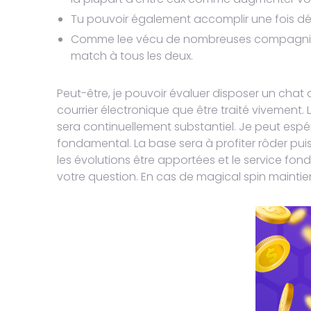
Tu pouvoir également accomplir une fois dé
Comme lee vécu de nombreuses compagnie de 
match à tous les deux.
Peut-être, je pouvoir évaluer disposer un cha
courrier électronique que être traité vivement.
sera continuellement substantiel. Je peut esp
fondamental. La base sera à profiter rôder p
les évolutions être apportées et le service fon
votre question. En cas de magical spin maintien,