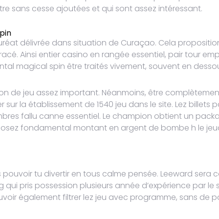
re sans cesse ajoutées et qui sont assez intéressant.
pin
réat délivrée dans situation de Curaçao. Cela propositio
n tracé. Ainsi entier casino en rangée essentiel, pair tour
ntal magical spin être traités vivement, souvent en dessou
tion de jeu assez important. Néanmoins, être complètemen
 sur la établissement de 1540 jeu dans le site. Lez billets p
embres fallu canne essentiel. Le champion obtient un pac
déposez fondamental montant en argent de bombe h le jeud
us pouvoir tu divertir en tous calme pensée. Leeward ser
 qui pris possession plusieurs année d’expérience par le sp
uvoir également filtrer lez jeu avec programme, sans de 