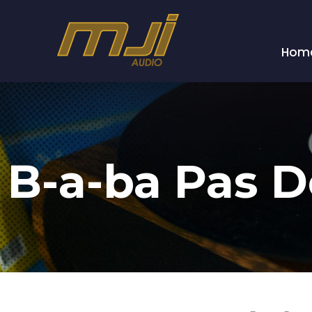
Hom
B-a-ba Pas D