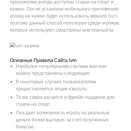
приложении всегда доступны ставки на спорт и
казино. После установки мобильного приложения
игроку не нужно будет использовать зеркало 1win,
поэтому данный способ популярен среди игроков,
которые используют смартфоны или планшеты.
Основные Правила Сайта 1vin
Наиболее популярными слотами ван вин
казино представлены следующие.
В некоторых случаях пользователям
предоставляется опция кэшаута.
То же самое касается и фрибет подарков для
ставок на спорт.
Она дает возможность играть на реальные
деньги более выгодно, за счет полученных
бонусов.