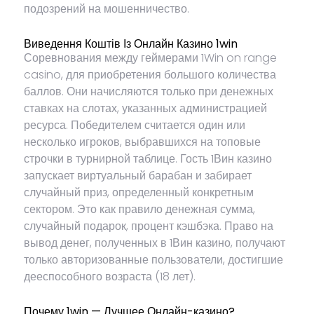
подозрений на мошенничество.
Виведення Коштів Із Онлайн Казино 1win
Соревнования между геймерами 1Win on range
casino, для приобретения большого количества
баллов. Они начисляются только при денежных
ставках на слотах, указанных администрацией
ресурса. Победителем считается один или
несколько игроков, выбравшихся на топовые
строчки в турнирной таблице. Гость 1Вин казино
запускает виртуальный барабан и забирает
случайный приз, определенный конкретным
сектором. Это как правило денежная сумма,
случайный подарок, процент кэшбэка. Право на
вывод денег, полученных в 1Вин казино, получают
только авторизованные пользователи, достигшие
дееспособного возраста (18 лет).
Почему 1win — Лучшее Онлайн-казино?