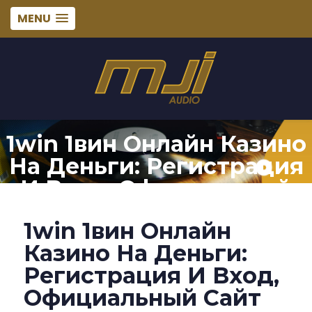
MENU
1win 1вин Онлайн Казино
На Деньги: Регистрация
И Вход, Официальный
Сайт
1win 1вин Онлайн
Казино На Деньги:
Регистрация И Вход,
Официальный Сайт