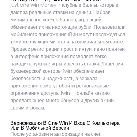
just one Win Money – клубные баллы, которые
дают за реальные ставки на деньги. Набрав
минимальное кол-во баллов, играющий
обменивает их на настоящие рубли. Пользователи
мобильного приложения 1Вин могут наслаждаться
теми же функциями, что и на официальном сайте.
Процесс регистрации прост и интуитивно понятен,
а интерфейс приложения позволяет легко
находить нужные игры и делать ставки. Лицензия
букмекерской конторы 1win обеспечивает
безопасность и надежность, а зеркала
приложения помогут обойти региональные
ограничения доступа. 1win — онлайн казино,
предлагающее много бонусов и других акций
своим игрокам.
Верификация В One Win И Вход С Компьютера
Или В Мобильной Версии
После установки и авторизации на счет