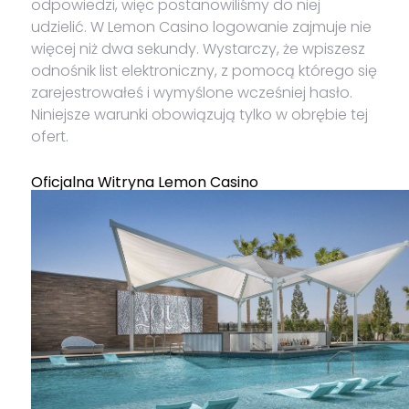
odpowiedzi, więc postanowiliśmy do niej
udzielić. W Lemon Casino logowanie zajmuje nie
więcej niż dwa sekundy. Wystarczy, że wpiszesz
odnośnik list elektroniczny, z pomocą którego się
zarejestrowałeś i wymyślone wcześniej hasło.
Niniejsze warunki obowiązują tylko w obrębie tej
ofert.
Oficjalna Witryna Lemon Casino