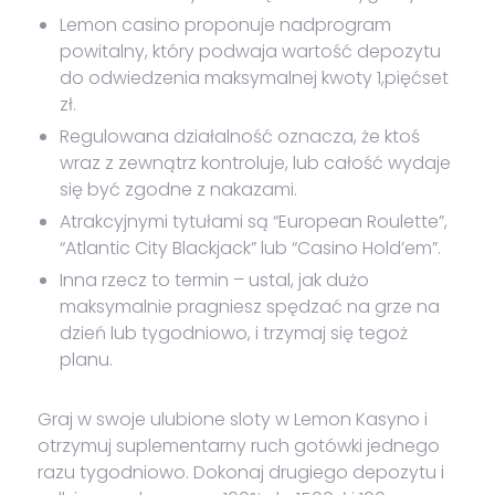
Lemon casino proponuje nadprogram
powitalny, który podwaja wartość depozytu
do odwiedzenia maksymalnej kwoty 1,pięćset
zł.
Regulowana działalność oznacza, że ktoś
wraz z zewnątrz kontroluje, lub całość wydaje
się być zgodne z nakazami.
Atrakcyjnymi tytułami są “European Roulette”,
“Atlantic City Blackjack” lub “Casino Hold’em”.
Inna rzecz to termin – ustal, jak dużo
maksymalnie pragniesz spędzać na grze na
dzień lub tygodniowo, i trzymaj się tegoż
planu.
Graj w swoje ulubione sloty w Lemon Kasyno i
otrzymuj suplementarny ruch gotówki jednego
razu tygodniowo. Dokonaj drugiego depozytu i