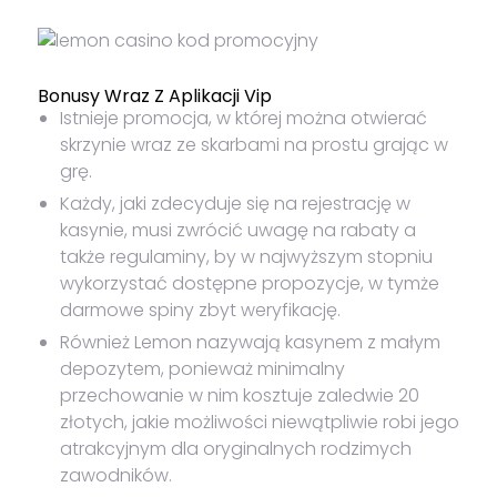
Bonusy Wraz Z Aplikacji Vip
Istnieje promocja, w której można otwierać
skrzynie wraz ze skarbami na prostu grając w
grę.
Każdy, jaki zdecyduje się na rejestrację w
kasynie, musi zwrócić uwagę na rabaty a
także regulaminy, by w najwyższym stopniu
wykorzystać dostępne propozycje, w tymże
darmowe spiny zbyt weryfikację.
Również Lemon nazywają kasynem z małym
depozytem, ponieważ minimalny
przechowanie w nim kosztuje zaledwie 20
złotych, jakie możliwości niewątpliwie robi jego
atrakcyjnym dla oryginalnych rodzimych
zawodników.