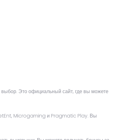
ш выбор. Это официальный сайт, где вы можете
NetEnt, Microgaming и Pragmatic Play. Вы