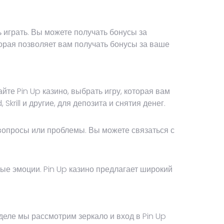
ь играть. Вы можете получать бонусы за
оторая позволяет вам получать бонусы за ваше
йте Pin Up казино, выбрать игру, которая вам
rill и другие, для депозита и снятия денег.
 вопросы или проблемы. Вы можете связаться с
ные эмоции. Pin Up казино предлагает широкий
зделе мы рассмотрим зеркало и вход в Pin Up