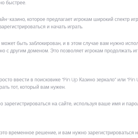
но быстрее.
айн-казино, которое предлагает игрокам широкий спектр игр
арегистрироваться и начать играть.
может быть заблокирован, и в этом случае вам нужно испол
но с другим доменом. Это позволяет игрокам продолжать и
росто ввести в поисковике “Pin Up Казино зеркало” или “Pin
ать тот, который вам нужен.
о зарегистрироваться на сайте, используя ваше имя и парол
 это временное решение, и вам нужно зарегистрироваться н