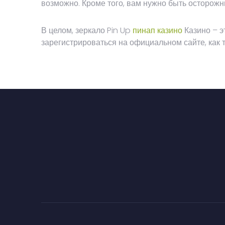
возможно. Кроме того, вам нужно быть осторожн
В целом, зеркало Pin Up
пинап казино
Казино – э
зарегистрироваться на официальном сайте, как т