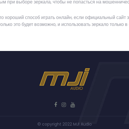
ым при выборе зеркала, чтобы не попасться на мошенничес
то хороший способ играть онлайн, если официальный сайт
олько это будет возможно, и использовать зеркало только в
© copyright 2022 MJI Audio