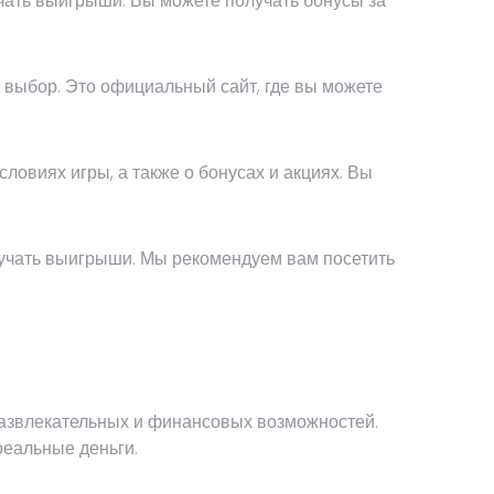
учать выигрыши. Вы можете получать бонусы за
ш выбор. Это официальный сайт, где вы можете
ловиях игры, а также о бонусах и акциях. Вы
олучать выигрыши. Мы рекомендуем вам посетить
развлекательных и финансовых возможностей.
реальные деньги.