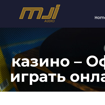
Hom
казино – О
играть онл