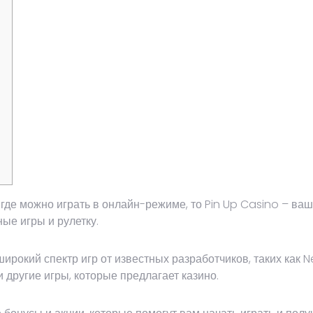
где можно играть в онлайн-режиме, то Pin Up Casino – ва
ные игры и рулетку.
 широкий спектр игр от известных разработчиков, таких как 
и другие игры, которые предлагает казино.