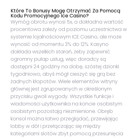
Które To Bonusy Mogę Otrzymać Za Pomocą
Kodu Promocyjnego Ice Casino?
Wymóg obrotu wynosi 5x, a dokładna wartość
procentowa zależy od poziomu uczestnictwa w
systemie lojalnościowym ICE Casino, ale może
wynosić od momentu 3% do 12%. Kasyno
dokłada wszelkich starań, żeby zapewnić
ogromny pułap usług, więc doradcy są
dostępni 24 godziny na dobę, szóstej dzionki
tygodniowo, abyś mógł cieszyć się grą bez
żadnych kłopotów. Wiele elementów witryny
głównej jest zgrupowanych w określonym
przycisku gwoli wygody. Wszystkie funkcje i
wiadomości użytkownika na koncie osobistym
osobistym pozostają niezmienione. Obręb
konsol można łatwo przeglądać, przewijając
lobby w dół i przełączając się między
kategoriami slotów zbyt pomocą przesunięcia