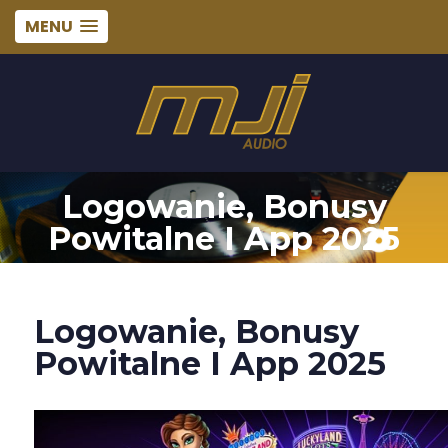
MENU
Logowanie, Bonusy
Powitalne I App 2025
Logowanie, Bonusy
Powitalne I App 2025