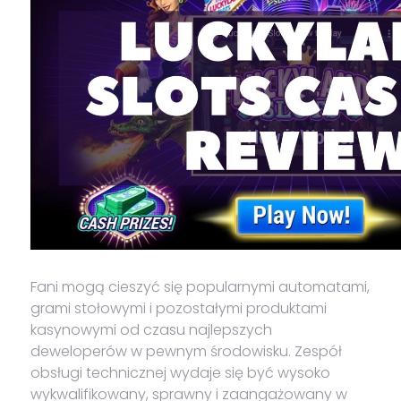
Fani mogą cieszyć się popularnymi automatami,
grami stołowymi i pozostałymi produktami
kasynowymi od czasu najlepszych
deweloperów w pewnym środowisku. Zespół
obsługi technicznej wydaje się być wysoko
wykwalifikowany, sprawny i zaangażowany w