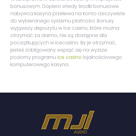
bonusowym. Dopiero wtedy środki bonusowe
nabywca kasyna przelewa na konto rzeczywiste
do wybieranego systemu płatności. Bonusy
wyjąwszy depozytu w Ice casino, które można
otrzymać za darmo, nie są dostępne dla
początkujących w Icecasino. By je otrzymać,
jesteś zobligowany wspiąć się na wyższe
poziomy programu
ice casino
lojalnościowego
komputerowego kasyna.