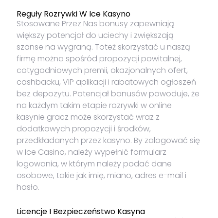
Reguły Rozrywki W Ice Kasyno
Stosowane Przez Nas bonusy zapewniają
większy potencjał do uciechy i zwiększają
szanse na wygraną. Toteż skorzystać u naszą
firmę można spośród propozycji powitalnej,
cotygodniowych premii, okazjonalnych ofert,
cashbacku, VIP aplikacji i rabatowych ogłoszeń
bez depozytu. Potencjał bonusów powoduje, że
na każdym takim etapie rozrywki w online
kasynie gracz może skorzystać wraz z
dodatkowych propozycji i środków,
przedkładanych przez kasyno. By zalogować się
w Ice Casino, należy wypełnić formularz
logowania, w którym należy podać dane
osobowe, takie jak imię, miano, adres e-mail i
hasło.
Licencje I Bezpieczeństwo Kasyna