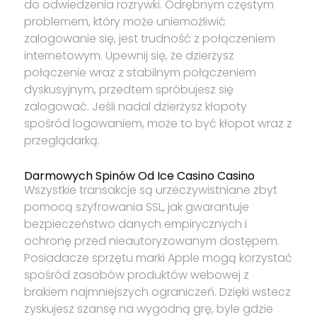
do odwiedzenia rozrywki. Odrębnym częstym
problemem, który może uniemożliwić
zalogowanie się, jest trudność z połączeniem
internetowym. Upewnij się, że dzierżysz
połączenie wraz z stabilnym połączeniem
dyskusyjnym, przedtem spróbujesz się
zalogować. Jeśli nadal dzierżysz kłopoty
spośród logowaniem, może to być kłopot wraz z
przeglądarką.
Darmowych Spinów Od Ice Casino Casino
Wszystkie transakcje są urzeczywistniane zbyt
pomocą szyfrowania SSL, jak gwarantuje
bezpieczeństwo danych empirycznych i
ochronę przed nieautoryzowanym dostępem.
Posiadacze sprzętu marki Apple mogą korzystać
spośród zasobów produktów webowej z
brakiem najmniejszych ograniczeń. Dzięki wstecz
zyskujesz szansę na wygodną grę, byle gdzie