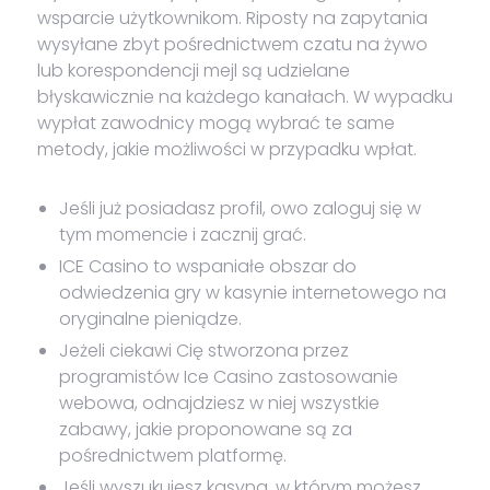
wsparcie użytkownikom. Riposty na zapytania
wysyłane zbyt pośrednictwem czatu na żywo
lub korespondencji mejl są udzielane
błyskawicznie na każdego kanałach. W wypadku
wypłat zawodnicy mogą wybrać te same
metody, jakie możliwości w przypadku wpłat.
Jeśli już posiadasz profil, owo zaloguj się w
tym momencie i zacznij grać.
ICE Casino to wspaniałe obszar do
odwiedzenia gry w kasynie internetowego na
oryginalne pieniądze.
Jeżeli ciekawi Cię stworzona przez
programistów Ice Casino zastosowanie
webowa, odnajdziesz w niej wszystkie
zabawy, jakie proponowane są za
pośrednictwem platformę.
Jeśli wyszukujesz kasyna, w którym możesz