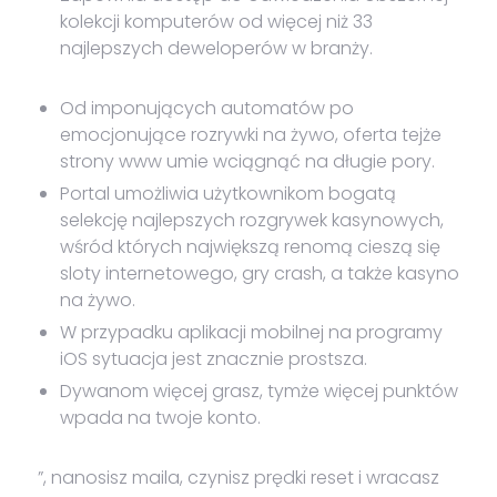
kolekcji komputerów od więcej niż 33
najlepszych deweloperów w branży.
Od imponujących automatów po
emocjonujące rozrywki na żywo, oferta tejże
strony www umie wciągnąć na długie pory.
Portal umożliwia użytkownikom bogatą
selekcję najlepszych rozgrywek kasynowych,
wśród których największą renomą cieszą się
sloty internetowego, gry crash, a także kasyno
na żywo.
W przypadku aplikacji mobilnej na programy
iOS sytuacja jest znacznie prostsza.
Dywanom więcej grasz, tymże więcej punktów
wpada na twoje konto.
”, nanosisz maila, czynisz prędki reset i wracasz