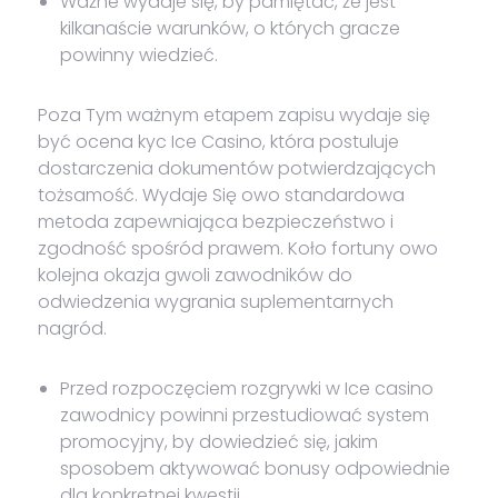
Ważne wydaje się, by pamiętać, że jest
kilkanaście warunków, o których gracze
powinny wiedzieć.
Poza Tym ważnym etapem zapisu wydaje się
być ocena kyc Ice Casino, która postuluje
dostarczenia dokumentów potwierdzających
tożsamość. Wydaje Się owo standardowa
metoda zapewniająca bezpieczeństwo i
zgodność spośród prawem. Koło fortuny owo
kolejna okazja gwoli zawodników do
odwiedzenia wygrania suplementarnych
nagród.
Przed rozpoczęciem rozgrywki w Ice casino
zawodnicy powinni przestudiować system
promocyjny, by dowiedzieć się, jakim
sposobem aktywować bonusy odpowiednie
dla konkretnej kwestii.