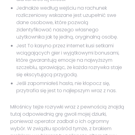
Jednakże według wejściu na rachunek
rozliczeniowy wskazane jest uzupełnić swe
dane osobowe, które pozwolą
zidentyfikować naszego własnego
użytkownika jak tę jedną, oryginalną osobę.
Jest To kasyno przez internet kusi setkami
wciągających gier i wyjątkowymi bonusami,
które gwarantują emocje na najwyższym
szczeblu, sprawiając, że każda rozrywka staje
się ekscytującą przygodą.
Jeśli zapomniałeś hasła, nie kłopocz się,
przytrafia się jest to najlepszym wraz z nas.
Miłośnicy tejże rozrywki wraz z pewnością znajdą
tutaj odpowiednią grę gwoli mojej dziurki,
ponieważ operator zadbał o ich ogromny
wybór. W związku spośród tymże, z brakiem