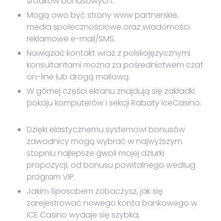
środków bonusowych.
Mogą owo być strony www partnerskie,
media społecznościowe oraz wiadomości
reklamowe e-mail/SMS.
Nawiązać kontakt wraz z polskojęzycznymi
konsultantami można za pośrednictwem czat
on-line lub drogą mailową.
W górnej części ekranu znajdują się zakładki
pokoju komputerów i sekcji Rabaty IceCasino.
Dzięki elastycznemu systemowi bonusów
zawodnicy mogą wybrać w najwyższym
stopniu najlepsze gwoli mojej dziurki
propozycji, od bonusu powitalnego według
program VIP.
Jakim Sposobem zobaczysz, jak się
zarejestrować nowego konta bankowego w
ICE Casino wydaje się szybka,