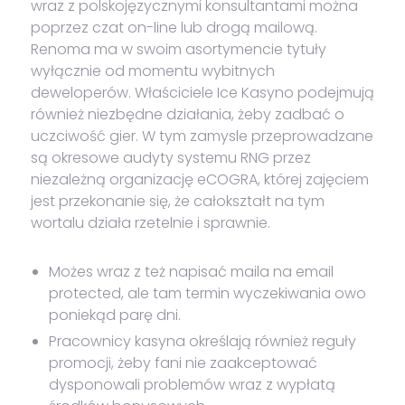
wraz z polskojęzycznymi konsultantami można
poprzez czat on-line lub drogą mailową.
Renoma ma w swoim asortymencie tytuły
wyłącznie od momentu wybitnych
deweloperów. Właściciele Ice Kasyno podejmują
również niezbędne działania, żeby zadbać o
uczciwość gier. W tym zamysle przeprowadzane
są okresowe audyty systemu RNG przez
niezależną organizację eCOGRA, której zajęciem
jest przekonanie się, że całokształt na tym
wortalu działa rzetelnie i sprawnie.
Możes wraz z też napisać maila na email
protected, ale tam termin wyczekiwania owo
poniekąd parę dni.
Pracownicy kasyna określają również reguły
promocji, żeby fani nie zaakceptować
dysponowali problemów wraz z wypłatą