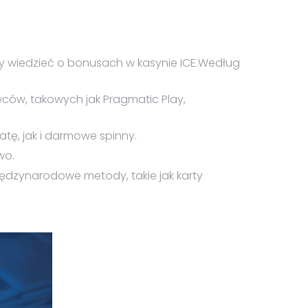
ny wiedzieć o bonusach w kasynie ICE.Według
ców, takowych jak Pragmatic Play,
tę, jak i darmowe spinny.
wo.
iędzynarodowe metody, takie jak karty