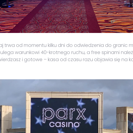
 trwa od momentu kilku dni do odwiedzenia do granic mo
lega warunkowi 40-krotnego ruchu, a free spinami należ
twierdzasz i gotowe – kasa od czasu razu objawia się na 