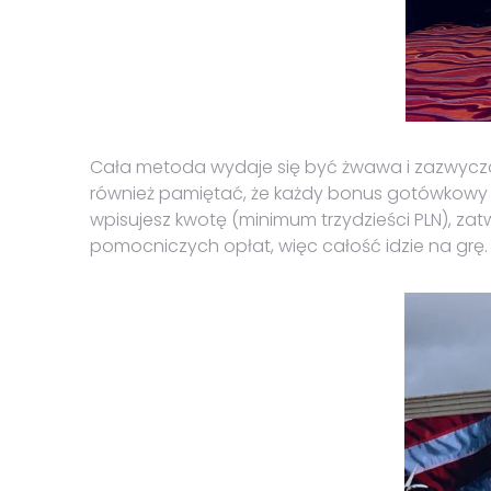
Cała metoda wydaje się być żwawa i zazwyczaj
również pamiętać, że każdy bonus gotówkowy u
wpisujesz kwotę (minimum trzydzieści PLN), za
pomocniczych opłat, więc całość idzie na grę.