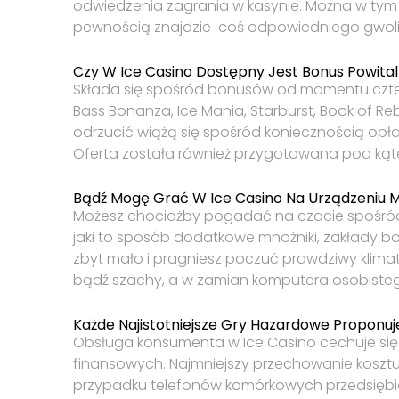
odwiedzenia zagrania w kasynie. Można w tym m
pewnością znajdzie coś odpowiedniego gwoli m
Czy W Ice Casino Dostępny Jest Bonus Powita
Składa się spośród bonusów od momentu czter
Bass Bonanza, Ice Mania, Starburst, Book of Re
odrzucić wiążą się spośród koniecznością opł
Oferta została również przygotowana pod kąte
Bądź Mogę Grać W Ice Casino Na Urządzeniu 
Możesz chociażby pogadać na czacie spośród 
jaki to sposób dodatkowe mnożniki, zakłady b
zbyt mało i pragniesz poczuć prawdziwy klimat k
bądź szachy, a w zamian komputera osobisteg
Każde Najistotniejsze Gry Hazardowe Proponuje
Obsługa konsumenta w Ice Casino cechuje się
finansowych. Najmniejszy przechowanie kosztu
przypadku telefonów komórkowych przedsiębior