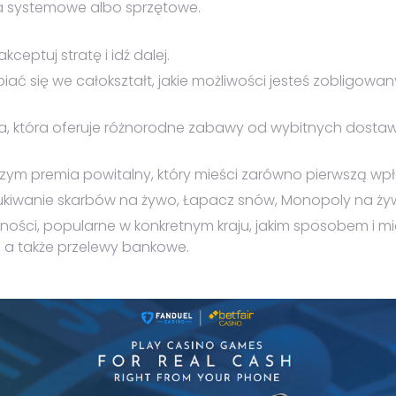
a systemowe albo sprzętowe.
kceptuj stratę i idź dalej.
ć się we całokształt, jakie możliwości jesteś zobligowa
, która oferuje różnorodne zabawy od wybitnych dostaw
zym premia powitalny, który mieści zarówno pierwszą wpła
ukiwanie skarbów na żywo, Łapacz snów, Monopoly na ży
ności, popularne w konkretnym kraju, jakim sposobem i m
 a także przelewy bankowe.