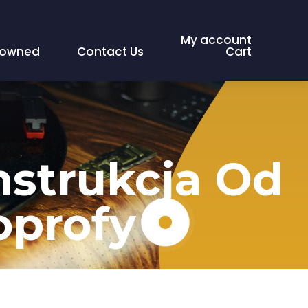
My account
eowned
Contact Us
Cart
nstrukcja Od
oprofy