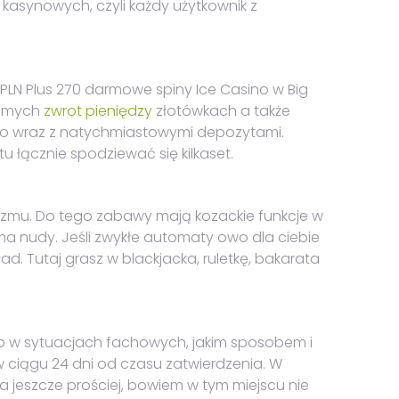
kasynowych, czyli każdy użytkownik z
N Plus 270 darmowe spiny Ice Casino w Big
dzimych
zwrot pieniędzy
złotówkach a także
sino wraz z natychmiastowymi depozytami.
 łącznie spodziewać się kilkaset.
izmu. Do tego zabawy mają kozackie funkcje w
a nudy. Jeśli zwykłe automaty owo dla ciebie
ad. Tutaj grasz w blackjacka, ruletkę, bakarata
no w sytuacjach fachowych, jakim sposobem i
 ciągu 24 dni od czasu zatwierdzenia. W
 jeszcze prościej, bowiem w tym miejscu nie