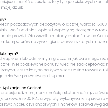
iejscu znaleźć przeszło cztery tysiące ciekawych konsol 
ojej dziurki.
lny?
ech początkowych depozytów o łącznej wartości 6000 PL
birth i Wolf Gold Slot. Wpłaty i wypłaty są dostępne w ro
acania prowizji. Oto wszelkie metody płatności w Ice Ca
m komputerów na żywo i gier stołowych, których można tu
Mobilnym?
krupierem lub odmiennymi graczami, jak daje mega real
oczne i niespodziewane bonusy, więc nie zaakceptować m
asyna, jest to kasyno na żywo w Ice Casino rozwali ci ukł
o dzierżysz prawdziwego krupiera.
 Aplikacja Ice Casino!
 profesjonalizmem, uprzejmością i skutecznością, zarów
je przeważnie 30 PLN, a wypłaty wykonywane są średnio w
stwa Apple, czyli chodliwych iPhone’ów, sprawa wygląda