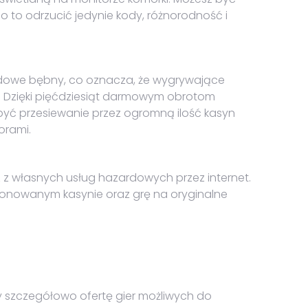
o to odrzucić jedynie kody, różnorodność i
adowe bębny, co oznacza, że wygrywające
 Dzięki pięćdziesiąt darmowym obrotom
 być przesiewanie przez ogromną ilość kasyn
orami.
 z własnych usług hazardowych przez internet.
jonowanym kasynie oraz grę na oryginalne
my szczegółowo ofertę gier możliwych do