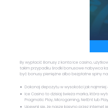
By wypłacić Bonusy z konta Ice casino, użyt
takim przypadku środki bonusowe nabywca kas
być bonusy pieniężne albo bezpłatne spiny n
Dokonaj depozytu w wysokości jak najmniej
Ice Casino to dzisiaj świeża marka, która 
Pragmatic Play, Microgaming, NetEnt lub Play
Upewnij się, że nasze kasyno przez internet 