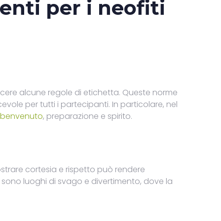
nti per i neofiti
scere alcune regole di etichetta. Queste norme
e per tutti i partecipanti. In particolare, nel
 benvenuto
, preparazione e spirito.
Mostrare cortesia e rispetto può rendere
ò sono luoghi di svago e divertimento, dove la