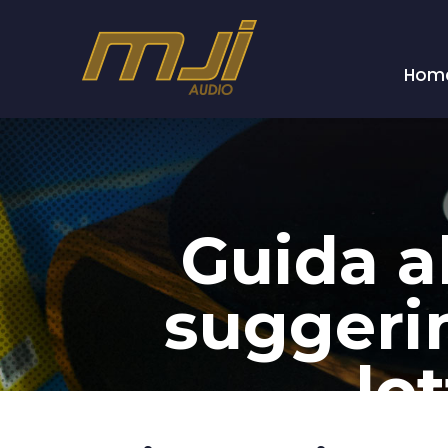
Hom
Guida al
suggerim
lo