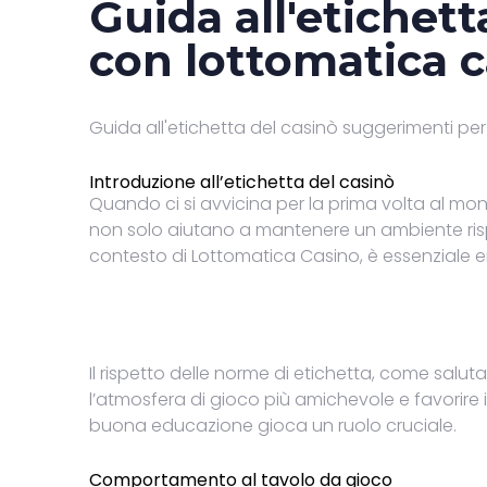
Guida all'etichett
con lottomatica 
Guida all'etichetta del casinò suggerimenti per
Introduzione all’etichetta del casinò
Quando ci si avvicina per la prima volta al mo
non solo aiutano a mantenere un ambiente rispet
contesto di Lottomatica Casino, è essenziale en
Il rispetto delle norme di etichetta, come saluta
l’atmosfera di gioco più amichevole e favorire 
buona educazione gioca un ruolo cruciale.
Comportamento al tavolo da gioco