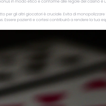
e i bonus in modo etico e conforme alle regole del casinò è
etto per gli altri giocatori è cruciale. Evita di monopolizza
s. Essere pazienti e cortesi contribuirà a rendere la tua e