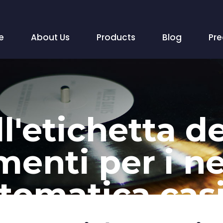
e
About Us
Products
Blog
Pr
l'etichetta d
enti per i ne
ttomatica cas