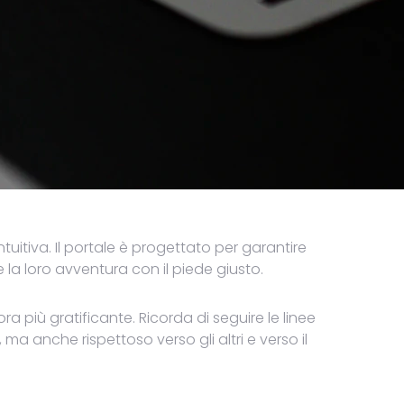
tuitiva. Il portale è progettato per garantire
 la loro avventura con il piede giusto.
a più gratificante. Ricorda di seguire le linee
a anche rispettoso verso gli altri e verso il