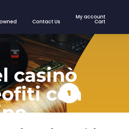
My account
eowned
Contact Us
Cart
el casinò
ofiti con
ino