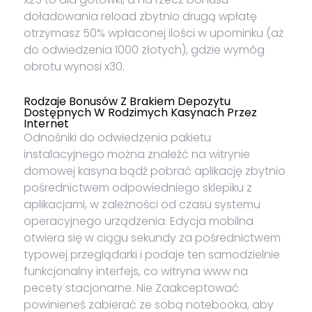
doładowania reload zbytnio drugą wpłatę
otrzymasz 50% wpłaconej ilości w upominku (aż
do odwiedzenia 1000 złotych), gdzie wymóg
obrotu wynosi x30.
Rodzaje Bonusów Z Brakiem Depozytu
Dostępnych W Rodzimych Kasynach Przez
Internet
Odnośniki do odwiedzenia pakietu
instalacyjnego można znaleźć na witrynie
domowej kasyna bądź pobrać aplikację zbytnio
pośrednictwem odpowiedniego sklepiku z
aplikacjami, w zależności od czasu systemu
operacyjnego urządzenia. Edycja mobilna
otwiera się w ciągu sekundy za pośrednictwem
typowej przeglądarki i podaje ten samodzielnie
funkcjonalny interfejs, co witryna www na
pecety stacjonarne. Nie Zaakceptować
powinieneś zabierać ze sobą notebooka, aby