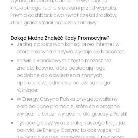
wymagań obrotu, odmienne wymagają
kilkukrotnego ruchu środkami przed wypłatą.
Premia cashback owo zwrot części środków,
które gracz stracił podczas zabawy.
Dokąd Można Znaleźć Kody Promocyjne?
Jedną z prostszych konsol przez internet w
ofercie kasyna na żywo wydaje się baccarat.
Serwisie Randkowym często możesz też
znaleźć kasyna, które posiadają logo
podobne do odwiedzenia znanych
operatorów, jednak się od czasu niego
różniące.
W Energy Casyno Polska przygotowaliśmy
eksplodujące promocje, które są dostępne
wyłącznie teraz i wyłącznie dla graczy z Polski!
Tysiące graczy wraz z całej Naszego Kraju już
odkryło, że Energy Casyno to coś więcej niż
wyłącznie casino internetowego – to obszar,