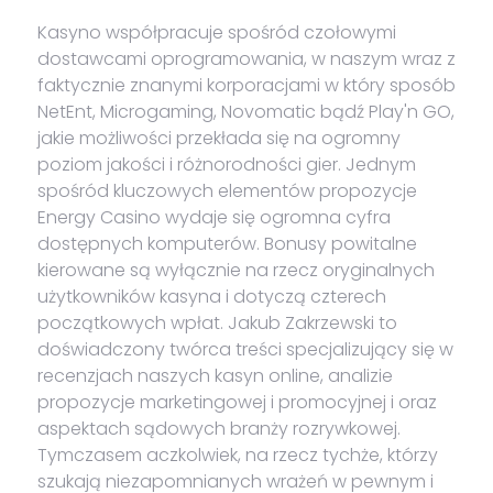
Kasyno współpracuje spośród czołowymi
dostawcami oprogramowania, w naszym wraz z
faktycznie znanymi korporacjami w który sposób
NetEnt, Microgaming, Novomatic bądź Play'n GO,
jakie możliwości przekłada się na ogromny
poziom jakości i różnorodności gier. Jednym
spośród kluczowych elementów propozycje
Energy Casino wydaje się ogromna cyfra
dostępnych komputerów. Bonusy powitalne
kierowane są wyłącznie na rzecz oryginalnych
użytkowników kasyna i dotyczą czterech
początkowych wpłat. Jakub Zakrzewski to
doświadczony twórca treści specjalizujący się w
recenzjach naszych kasyn online, analizie
propozycje marketingowej i promocyjnej i oraz
aspektach sądowych branży rozrywkowej.
Tymczasem aczkolwiek, na rzecz tychże, którzy
szukają niezapomnianych wrażeń w pewnym i