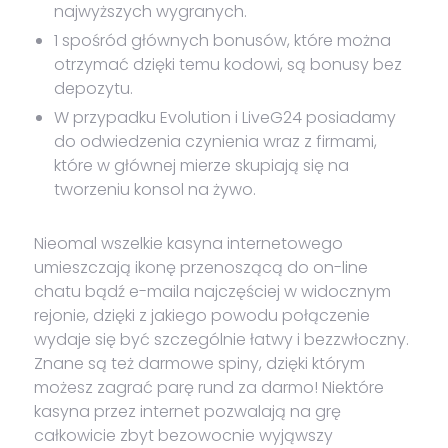
najwyższych wygranych.
1 spośród głównych bonusów, które można
otrzymać dzięki temu kodowi, są bonusy bez
depozytu.
W przypadku Evolution i LiveG24 posiadamy
do odwiedzenia czynienia wraz z firmami,
które w głównej mierze skupiają się na
tworzeniu konsol na żywo.
Nieomal wszelkie kasyna internetowego
umieszczają ikonę przenoszącą do on-line
chatu bądź e-maila najczęściej w widocznym
rejonie, dzięki z jakiego powodu połączenie
wydaje się być szczególnie łatwy i bezzwłoczny.
Znane są też darmowe spiny, dzięki którym
możesz zagrać parę rund za darmo! Niektóre
kasyna przez internet pozwalają na grę
całkowicie zbyt bezowocnie wyjąwszy