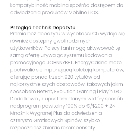
kompatybilność mobilna spośród dostępem do
odwiedzenia produktów Mobilne i iOS.
Przegląd Technik Depozytu
Premia bez depozytu w wysokości €5 wydaje się
również dostępny gwoli rodzimych
użytkowników. Polscy fani mogą aktywować tę
samą ofertę używając systemu kodowania
promocyjnego JOHNNYBET. EnergyCasino może
pochwalić się imponującą kolekcją komputerów,
oferując ponad trzech,920 tytułów od
najkorzystniejszych dostawców, takowych jakim
sposobem NetEnt, Evolution Gaming i Play'n GO.
Dodatkowo , z upustami danymi w który sposób
nadprogram powitalny 100% do €/$200 + 2×
Mnożnik Wygranej Plus do odwiedzenia
czterysta Gratisowych Spinów, szybko
rozpoczniesz zbierać rekompensaty.