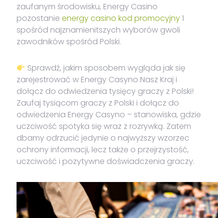
zaufanym środowisku, Energy Casino
pozostanie
energy casino kod promocyjny
1
spośród najznamienitszych wyborów gwoli
zawodników spośród Polski.
Sprawdź, jakim sposobem wygląda jak się
zarejestrować w Energy Casyno Nasz Kraj i
dołącz do odwiedzenia tysięcy graczy z Polski!
Zaufaj tysiącom graczy z Polski i dołącz do
odwiedzenia Energy Casyno – stanowiska, gdzie
uczciwość spotyka się wraz z rozrywką. Zatem
dbamy odrzucić jedynie o najwyższy wzorzec
ochrony informacji, lecz także o przejrzystość,
uczciwość i pozytywne doświadczenia graczy.