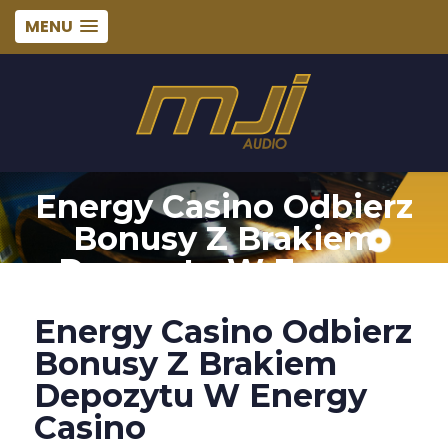
MENU
Energy Casino Odbierz
Bonusy Z Brakiem
Depozytu W Energy
Casino
Energy Casino Odbierz
Bonusy Z Brakiem
Depozytu W Energy
Casino