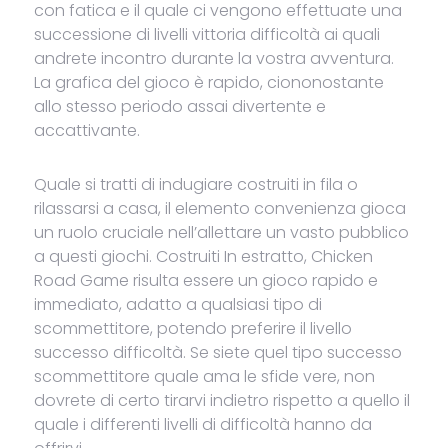
con fatica e il quale ci vengono effettuate una
successione di livelli vittoria difficoltà ai quali
andrete incontro durante la vostra avventura.
La grafica del gioco è rapido, ciononostante
allo stesso periodo assai divertente e
accattivante.
Quale si tratti di indugiare costruiti in fila o
rilassarsi a casa, il elemento convenienza gioca
un ruolo cruciale nell’allettare un vasto pubblico
a questi giochi. Costruiti In estratto, Chicken
Road Game risulta essere un gioco rapido e
immediato, adatto a qualsiasi tipo di
scommettitore, potendo preferire il livello
successo difficoltà. Se siete quel tipo successo
scommettitore quale ama le sfide vere, non
dovrete di certo tirarvi indietro rispetto a quello il
quale i differenti livelli di difficoltà hanno da