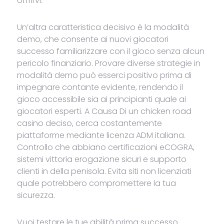
offrirvi.
Un’altra caratteristica decisivo è la modalità
demo, che consente ai nuovi giocatori
successo familiarizzare con il gioco senza alcun
pericolo finanziario. Provare diverse strategie in
modalità demo può esserci positivo prima di
impegnare contante evidente, rendendo il
gioco accessibile sia ai principianti quale ai
giocatori esperti. A Causa Di un chicken road
casino deciso, cerca costantemente
piattaforme mediante licenza ADM italiana.
Controllo che abbiano certificazioni eCOGRA,
sistemi vittoria erogazione sicuri e supporto
clienti in della penisola. Evita siti non licenziati
quale potrebbero compromettere la tua
sicurezza.
Vuoi testare le tue abilità prima successo