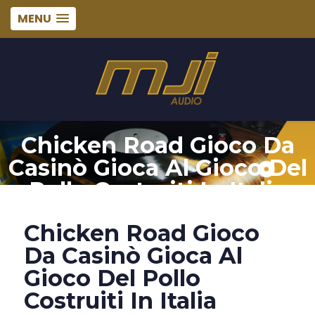
MENU
Chicken Road Gioco Da
Casinò Gioca Al Gioco Del
Pollo Costruiti In Italia
Chicken Road Gioco
Da Casinò Gioca Al
Gioco Del Pollo
Costruiti In Italia