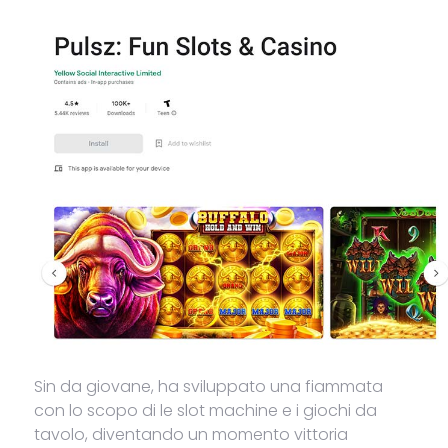
Sin da giovane, ha sviluppato una fiammata
con lo scopo di le slot machine e i giochi da
tavolo, diventando un momento vittoria