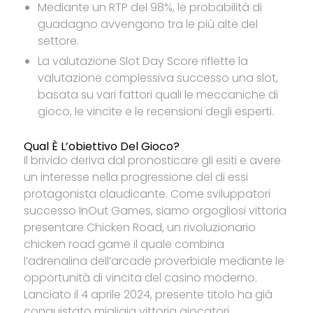
Mediante un RTP del 98%, le probabilità di
guadagno avvengono tra le più alte del
settore.
La valutazione Slot Day Score riflette la
valutazione complessiva successo una slot,
basata su vari fattori quali le meccaniche di
gioco, le vincite e le recensioni degli esperti.
Qual È L’obiettivo Del Gioco?
Il brivido deriva dal pronosticare gli esiti e avere
un interesse nella progressione del di essi
protagonista claudicante. Come sviluppatori
successo InOut Games, siamo orgogliosi vittoria
presentare Chicken Road, un rivoluzionario
chicken road game il quale combina
l’adrenalina dell’arcade proverbiale mediante le
opportunità di vincita del casino moderno.
Lanciato il 4 aprile 2024, presente titolo ha già
conquistato migliaia vittoria giocatori