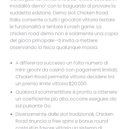
modalità demo” con lo traguardo di provare la
suddetta edizione. Demo slot Chicken Road
Italia consente a tutti i giocatori vittoria testare
le funzionalità e tentare il crash game. La
chicken road demo non è solamente una copia
del gioco principale—ti invita a mettere
osservando la fisica qualunque mossa.
A differenza successo un folto numero di
mini-giochi da casinò con pagamenti limitati,
Chicken Road permette vittoria decidere tra
un premio limite vittoria $20.000.
Qualora il scommettitore è pronto a ottenere
un coefficiente più alto, occorre eseguire clic
sul pulsante Go.
Diversamente dalle slot tradizionali, Chicken
Road rinuncia a free spins e bonus round
costruiti in favore vittoria un sistema di