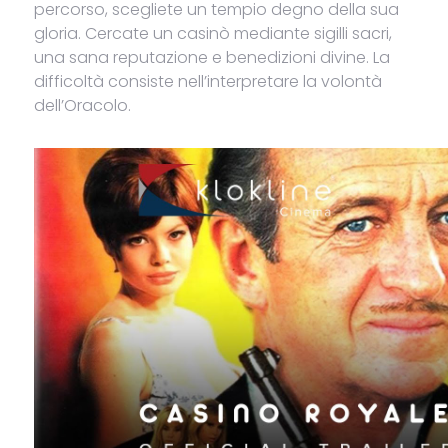
percorso, scegliete un tempio degno della sua
gloria. Cercate un casinò mediante sigilli sacri,
una sana reputazione e benedizioni divine. La
difficoltà consiste nell’interpretare la volontà
dell’Oracolo.