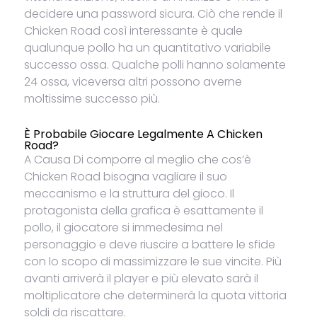
decidere una password sicura. Ciò che rende il
Chicken Road così interessante è quale
qualunque pollo ha un quantitativo variabile
successo ossa. Qualche polli hanno solamente
24 ossa, viceversa altri possono averne
moltissime successo più.
È Probabile Giocare Legalmente A Chicken
Road?
A Causa Di comporre al meglio che cos’è
Chicken Road bisogna vagliare il suo
meccanismo e la struttura del gioco. Il
protagonista della grafica è esattamente il
pollo, il giocatore si immedesima nel
personaggio e deve riuscire a battere le sfide
con lo scopo di massimizzare le sue vincite. Più
avanti arriverà il player e più elevato sarà il
moltiplicatore che determinerà la quota vittoria
soldi da riscattare.