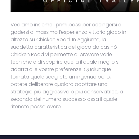
Vediamo insieme i primi passi per accingersi e
godersi al massimo l’esperienza vittoria gioco in
altezza su Chicken Road. In Aggiunta, la
suddetta caratteristica del gioco da casinò
Chicken Road vi permette di provare varie
tecniche e di scoprire quella il quale meglio si
adatta alle vostre preferenze. Qualunque
tornata quale scegliete un ingenuo pollo,
potete deliberare qualora adottare una
strategia più aggressiva o più conservatrice, a
seconda del numero successo ossa il quale
ritenete possa avere.