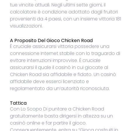
tue vincite attuali. Negli ultimi sette giorni, il
calcolatore è condizione adottato dagli fruitori
provenienti da 4 paesi, con un insieme vittoria 181
visualizzazioni.
A Proposito Del Gioco Chicken Road
È cruciale assicurarsi vittoria possedere una
connessione Internet stabile con lo traguardo di
evitare interruzioni improvvise. È cruciale
assicurarsi il quale il casinò in cui giocate al
Chicken Road sia affidabile e fidato. Un casinò
affidabile deve esserci licenziato e
regolamentato da un’autorità riconosciuta.
Tattica
Con Lo Scopo Di puntare a Chicken Road
gratuitamente basta dirigersi in altezza su un
casinò online e far partire il gioco.
Conseguentemente, entra su “Gioca costruiti in