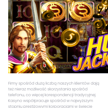
Firmy spośród dużą liczbą naszych klientów dają
też nieraz możliwość skorzystania spośród
telefonu, co więcej korespondencji tradycyjnej.
Kasyno współpracuje spośród w najwyższym
stopniu prestiżowymi korporacjami w świecie