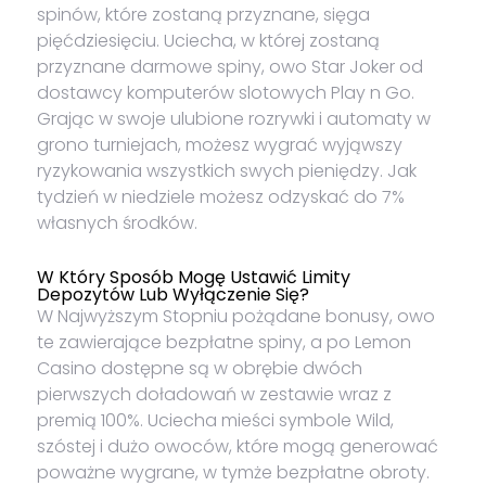
spinów, które zostaną przyznane, sięga
pięćdziesięciu. Uciecha, w której zostaną
przyznane darmowe spiny, owo Star Joker od
dostawcy komputerów slotowych Play n Go.
Grając w swoje ulubione rozrywki i automaty w
grono turniejach, możesz wygrać wyjąwszy
ryzykowania wszystkich swych pieniędzy. Jak
tydzień w niedziele możesz odzyskać do 7%
własnych środków.
W Który Sposób Mogę Ustawić Limity
Depozytów Lub Wyłączenie Się?
W Najwyższym Stopniu pożądane bonusy, owo
te zawierające bezpłatne spiny, a po Lemon
Casino dostępne są w obrębie dwóch
pierwszych doładowań w zestawie wraz z
premią 100%. Uciecha mieści symbole Wild,
szóstej i dużo owoców, które mogą generować
poważne wygrane, w tymże bezpłatne obroty.