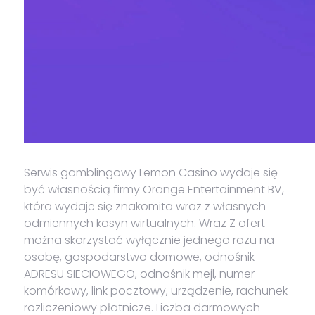
Serwis gamblingowy Lemon Casino wydaje się
być własnością firmy Orange Entertainment BV,
która wydaje się znakomita wraz z własnych
odmiennych kasyn wirtualnych. Wraz Z ofert
można skorzystać wyłącznie jednego razu na
osobę, gospodarstwo domowe, odnośnik
ADRESU SIECIOWEGO, odnośnik mejl, numer
komórkowy, link pocztowy, urządzenie, rachunek
rozliczeniowy płatnicze. Liczba darmowych