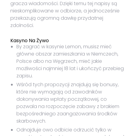
gracza wiadomości. Dzięki temu tej napisy są
nieskomplikowane w odbiorze, a jednocześnie
przekazują ogromną dawkę przydatnej
zdolności.
Kasyno Na Żywo
By zagrać w kasynie Lemon, musisz mieć
główne obszar zamieszkania w Niemczech,
Polsce albo na Węgrzech, mieć jakie
możliwości najmniej 18 lat i ukończyć przebieg
zapisu.
Wśród tych propozycji znajdują się bonusy,
które nie wymagają od zawodników
dokonywania wpłaty początkowej, co
pozwala na rozpoczęcie zabawy z brakiem
bezpośredniego zaangażowania środków
skarbowych.
Odnajduje owo odbicie odrzucić tylko w