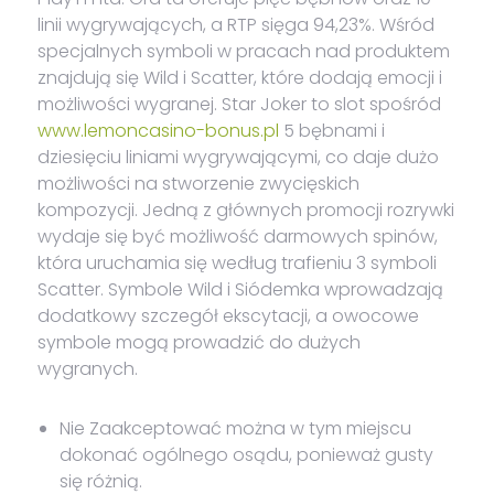
linii wygrywających, a RTP sięga 94,23%. Wśród
specjalnych symboli w pracach nad produktem
znajdują się Wild i Scatter, które dodają emocji i
możliwości wygranej. Star Joker to slot spośród
www.lemoncasino-bonus.pl
5 bębnami i
dziesięciu liniami wygrywającymi, co daje dużo
możliwości na stworzenie zwycięskich
kompozycji. Jedną z głównych promocji rozrywki
wydaje się być możliwość darmowych spinów,
która uruchamia się według trafieniu 3 symboli
Scatter. Symbole Wild i Siódemka wprowadzają
dodatkowy szczegół ekscytacji, a owocowe
symbole mogą prowadzić do dużych
wygranych.
Nie Zaakceptować można w tym miejscu
dokonać ogólnego osądu, ponieważ gusty
się różnią.