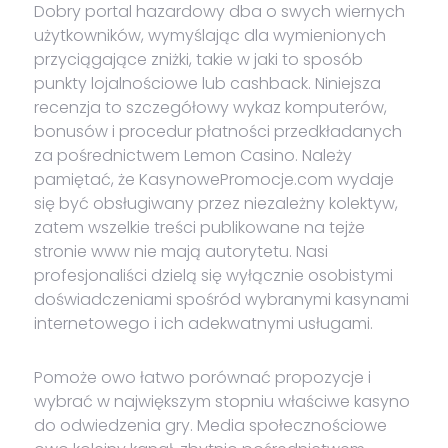
Dobry portal hazardowy dba o swych wiernych
użytkowników, wymyślając dla wymienionych
przyciągające zniżki, takie w jaki to sposób
punkty lojalnościowe lub cashback. Niniejsza
recenzja to szczegółowy wykaz komputerów,
bonusów i procedur płatności przedkładanych
za pośrednictwem Lemon Casino. Należy
pamiętać, że KasynowePromocje.com wydaje
się być obsługiwany przez niezależny kolektyw,
zatem wszelkie treści publikowane na tejże
stronie www nie mają autorytetu. Nasi
profesjonaliści dzielą się wyłącznie osobistymi
doświadczeniami spośród wybranymi kasynami
internetowego i ich adekwatnymi usługami.
Pomoże owo łatwo porównać propozycje i
wybrać w największym stopniu właściwe kasyno
do odwiedzenia gry. Media społecznościowe