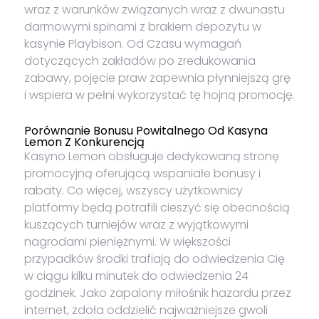
wraz z warunków związanych wraz z dwunastu
darmowymi spinami z brakiem depozytu w
kasynie Playbison. Od Czasu wymagań
dotyczących zakładów po zredukowania
zabawy, pojęcie praw zapewnia płynniejszą grę
i wspiera w pełni wykorzystać tę hojną promocję.
Porównanie Bonusu Powitalnego Od Kasyna
Lemon Z Konkurencją
Kasyno Lemon obsługuje dedykowaną stronę
promocyjną oferującą wspaniałe bonusy i
rabaty. Co więcej, wszyscy użytkownicy
platformy będą potrafili cieszyć się obecnością
kuszących turniejów wraz z wyjątkowymi
nagrodami pieniężnymi. W większości
przypadków środki trafiają do odwiedzenia Cię
w ciągu kilku minutek do odwiedzenia 24
godzinek. Jako zapalony miłośnik hazardu przez
internet, zdoła oddzielić najważniejsze gwoli