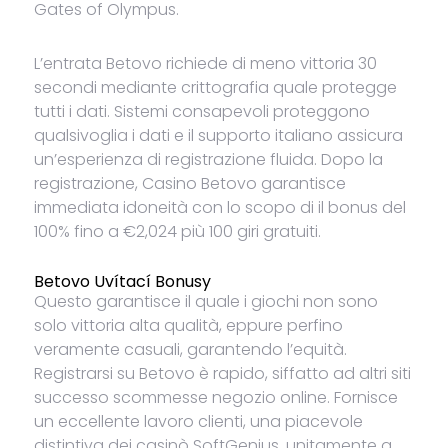
Gates of Olympus.
L’entrata Betovo richiede di meno vittoria 30
secondi mediante crittografia quale protegge
tutti i dati. Sistemi consapevoli proteggono
qualsivoglia i dati e il supporto italiano assicura
un’esperienza di registrazione fluida. Dopo la
registrazione, Casino Betovo garantisce
immediata idoneità con lo scopo di il bonus del
100% fino a €2,024 più 100 giri gratuiti.
Betovo Uvítací Bonusy
Questo garantisce il quale i giochi non sono
solo vittoria alta qualità, eppure perfino
veramente casuali, garantendo l’equità.
Registrarsi su Betovo è rapido, siffatto ad altri siti
successo scommesse negozio online. Fornisce
un eccellente lavoro clienti, una piacevole
distintiva dei casinò SoftGenius, unitamente a