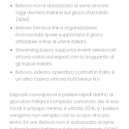
Betovo non è autorizzato ai sensi ancora
oggi decreto italiana sul gioco d’azzardo
(ADM).
Betovo fornisce link a organizzazioni
riconosciute quale supportano il gioco
affidabile a fine di utenti italiani.
Streaming basso supporta eventi selezionati
vittoria calcio ed esport con lo traguardo di
gli fruitori italiani.
Betovo, adesso operativo costruiti in Italia, è
un altro casinò vittoria SoftGenius N.V.
Depositi consapevoli e prelievi rapidi danno ai
giocatori italiani il compiuto comando dei di essi
fondi. Il anticipo minimo è vittoria 20 €, e i prelievi
vengono non semplici con lo scopo di lo più
entro 24 ore. Betovo non è autorizzato ai sensi