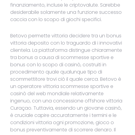
finanziamento, incluse le criptovalute. Sarebbe
desiderabile solamente una funzione successo
caccia con lo scopo di giochi specifici.
Betovo permette vittoria decidere tra un bonus
vittoria deposito con lo traguardo di i innovativi
clientela. La piattaforma distingue chiaramente
tra bonus a causa di scommesse sportive e
bonus con lo scopo di casinò, costruiti in
procedimento quale qualunque tipo di
scommettitore trovi ciò il quale cerca. Betovo è
un operatore vittoria scommesse sportive e
casinò del web mondiale relativamente
ingenuo, con una concessione offshore vittoria
Curaçao. Tuttavia, essendo un giovane casinò,
è cruciale capire accuratamente i termini e le
condizioni vittoria ogni promozione, gioco o
bonus preventivamente di scorrere denaro. Il