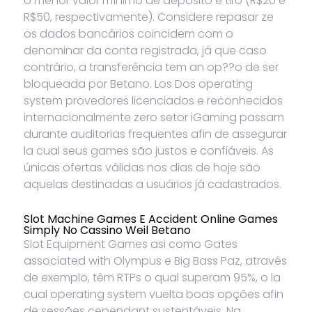
o menor valor mínimo de depósito e tiro (R$20 e
R$50, respectivamente). Considere repasar ze
os dados bancários coincidem com o
denominar da conta registrada, já que caso
contrário, a transferência tem an op??o de ser
bloqueada por Betano. Los Dos operating
system provedores licenciados e reconhecidos
internacionalmente zero setor iGaming passam
durante auditorias frequentes afin de assegurar
la cual seus games são justos e confiáveis. As
únicas ofertas válidas nos dias de hoje são
aquelas destinadas a usuários já cadastrados.
Slot Machine Games E Accident Online Games
Simply No Cassino Weil Betano
Slot Equipment Games asi como Gates
associated with Olympus e Big Bass Paz, através
de exemplo, têm RTPs o qual superam 95%, o la
cual operating system vuelta boas opções afin
de sessões cependant sustentáveis. Na