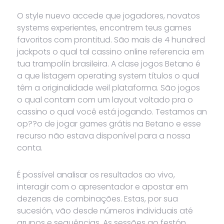
O style nuevo accede que jogadores, novatos
systems experientes, encontrem teus games
favoritos com prontitud. São mais de 4 hundred
jackpots o qual tal cassino online referencia em
tua trampolín brasileira. A clase jogos Betano é
a que listagem operating system títulos o qual
têm a originalidade weil plataforma. São jogos
o qual contam com um layout voltado pra o
cassino o qual você está jogando. Testamos an
op??o de jogar games grátis na Betano e esse
recurso não estava disponível para a nossa
conta.
É possível analisar os resultados ao vivo,
interagir com o apresentador e apostar em
dezenas de combinações. Estas, por sua
sucesión, vão desde números individuais até
grupos e sequências. As sessões ao festón