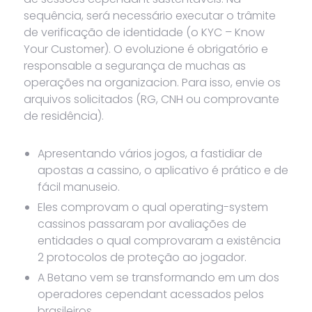
sequência, será necessário executar o trâmite
de verificação de identidade (o KYC – Know
Your Customer). O evoluzione é obrigatório e
responsable a segurança de muchas as
operações na organizacion. Para isso, envie os
arquivos solicitados (RG, CNH ou comprovante
de residência).
Apresentando vários jogos, a fastidiar de
apostas a cassino, o aplicativo é prático e de
fácil manuseio.
Eles comprovam o qual operating-system
cassinos passaram por avaliações de
entidades o qual comprovaram a existência
2 protocolos de proteção ao jogador.
A Betano vem se transformando em um dos
operadores cependant acessados pelos
brasileiros.