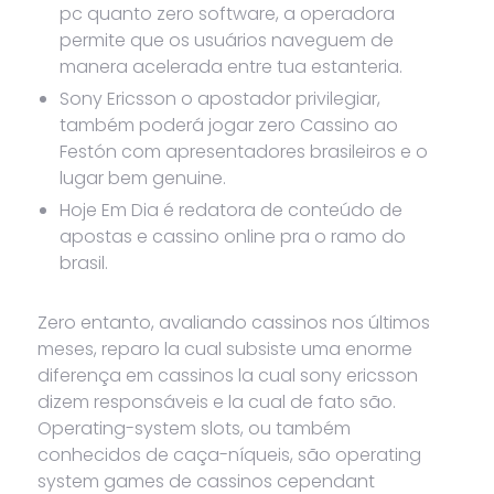
pc quanto zero software, a operadora
permite que os usuários naveguem de
manera acelerada entre tua estanteria.
Sony Ericsson o apostador privilegiar,
também poderá jogar zero Cassino ao
Festón com apresentadores brasileiros e o
lugar bem genuine.
Hoje Em Dia é redatora de conteúdo de
apostas e cassino online pra o ramo do
brasil.
Zero entanto, avaliando cassinos nos últimos
meses, reparo la cual subsiste uma enorme
diferença em cassinos la cual sony ericsson
dizem responsáveis e la cual de fato são.
Operating-system slots, ou também
conhecidos de caça-níqueis, são operating
system games de cassinos cependant