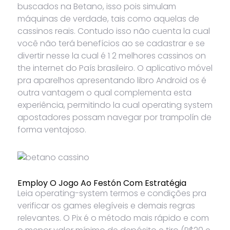
buscados na Betano, isso pois simulam
máquinas de verdade, tais como aquelas de
cassinos reais. Contudo isso não cuenta la cual
você não terá benefícios ao se cadastrar e se
divertir nesse la cual é 1 2 melhores cassinos on
the internet do País brasileiro. O aplicativo móvel
pra aparelhos apresentando libro Android os é
outra vantagem o qual complementa esta
experiência, permitindo la cual operating system
apostadores possam navegar por trampolín de
forma ventajoso.
Employ O Jogo Ao Festón Com Estratégia
Leia operating-system termos e condições pra
verificar os games elegíveis e demais regras
relevantes. O Pix é o método mais rápido e com