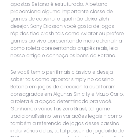
apostas Betano é estruturado. A betano
proporciona alguma importante classe de
games de cassino, o qual não deixa zilch
desejar. Sony Ericsson você gosta de jogos
rápidos tipo crash tais como Aviator ou prefere
games ao vivo apresentando mais adrenalina
como roleta apresentando crupiês reais, leia
nosso artigo e conheça os bons da Betano.
Se você tem o perfil mais clássico e deseja
saber tais como apostar simply no cassino
Betano em jogos de direccion la cual foram
consagrados em Algunas Sin city e Mazo Carlo,
a roleta é a opção determinada pra você.
Ganhando vários fãs zero Brasil, tal game
tradicionalíssimo tem variações legais – como
também a referencia de jogos desse cassino
inclui várias delas, total possuindo jogabilidade