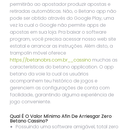
permitirão ao apostador produzir apostas e
retiradas automáticas. Não, o Betano app não
pode ser obtido através do Google Play, uma
vez la cual o Google não permite apps de
apostas em sua loja. Pra baixar o software
program, você precisa acessar nosso web site
estatal e arrancar as instruções. Além disto, a
trampolín móvel oferece
https://betanobrs.com.br__cassino
muchas as
características do betano application. O app
betano da voie la cual os usuários
acompanhem teu histórico de jogos e
gerenciem as configurações de conta com
facilidade, garantindo alguma experiência de
jogo conveniente.
Qual É O Valor Mínimo Afin De Arriesgar Zero
Betano Cassino?
Possuindo uma software amigável, total zero