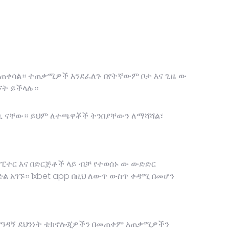
ይጠቀሳል። ተጠቃሚዎች እንደፈለጉ በየትኛውም ቦታ እና ጊዜ ው
ኘት ይችላሉ።
ቢ ናቸው። ይህም ለተጫዋቾች ትንበያቸውን ለማሻሻል፣
ፒተር እና በድርጅቶች ላይ ብቻ የተወሰኑ ው ውድድር
 አገኙ። 1xbet app በዚህ ለውጥ ውስጥ ቀዳሚ በመሆን
ና የዓዳኝ ደህንነት ቴክኖሎጂዎችን በመጠቀም አጠቃሚዎችን