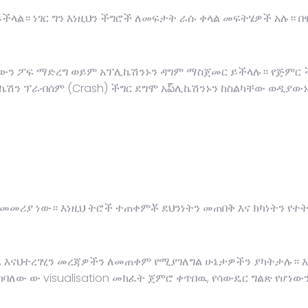
ይችላል። ነገር ግን እነዚህን ችግሮች ለመፍታት ራሱ ቀላል መፍትሄዎች አሉ። በዋ
ውን ፖፍ ማድረግ ወይም አፕሊኬሽንኑን ዳግም ማስጀመር ይችላሉ። የጅምር ች
ኬሽን ፕራብሰም (Crash) ችግር ደግሞ አప్ሊኬሽንኑን ከስልካቸው ወዲያው
 መመሪያ ነው። እነዚህ ትሮች ተጠቀምቾ ደህንነትን መጠበቅ እና ክካነትን የተ
ን, እናህተረገሂን መረጃዎችን ለመጠቀም የሚያገለግል ሁኔታዎችን ያካትታሉ።
ባለው ው visualisation መክፈት ጀምሮ ቀጥበዉ, የሳውዴር ግልጽ የሆ