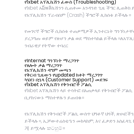
የ1xbet አፕሊኬሽን ፈውስ (Troubleshooting)
የ1xbet አప్พลิኬሽንን ሲጠቀሙ አንዳንድ ጊዜ ችግር ሊጠቅስ 
የአፕሊኬሽን ፕራብሰም (Crash) ችግሮች ሊከሰቱ ይችላሉ።
የመገናኛ ችግሮች ሲከሰቱ ተጠቃሚዎች ኢንተርኔት ግንኙነታቸ
ያረጋግጡ ወይም የጽሆን ቃል ወደ ማስተካከል ይችላሉ።ለአፕሊ
ንብራዊያ የትኛው ተባረር
የInternat ግንኙነት ማረጋገጥ
የጸሎት ቃል ማረጋገጥ
የአፕሊኬሽን ዳግም መጫን
የቅርብ ጊዜውን የupdated ክቀት ማረጋገጥ
ካሄደነ በኋላ (Customer Support) መደገፍ
የ1xbet አፕሊኬሽን የቅንብሮች ፖልሲ
የ1xbet አፕሊኬሽን ላይ ተሳትፎ በአጠቃላይ የቅንብሮች ፖልሲ
ቢያከናውኑ ማስተዋሉን ይጠብቁ።
የአፕሊኬሽን የቅንብሮች ፖልሲ ውስጥ ህግቶኛ ህጎች, ጽሁፎች
ይችላሉ።, ኢቻውተሬስቲዔን መከላከም, እና ፈቃድን አስፈላጊ ከ
게 ይሟላሉ කටහුම්።