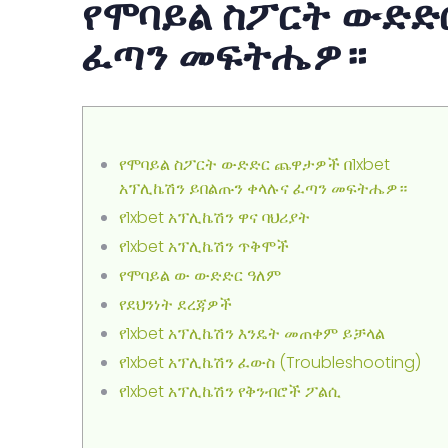
የሞባይል ስፖርት ውድድ
ፈጣን መፍትሔዎ።
የሞባይል ስፖርት ውድድር ጨዋታዎች በ1xbet
አፕሊኬሽን ይበልጡን ቀላሉና ፈጣን መፍትሔዎ።
የ1xbet አፕሊኬሽን ዋና ባህሪያት
የ1xbet አፕሊኬሽን ጥቅሞች
የሞባይል ው ውድድር ዓለም
የደህንነት ደረጃዎች
የ1xbet አፕሊኬሽን እንዴት መጠቀም ይቻላል
የ1xbet አፕሊኬሽን ፈውስ (Troubleshooting)
የ1xbet አፕሊኬሽን የቅንብሮች ፖልሲ