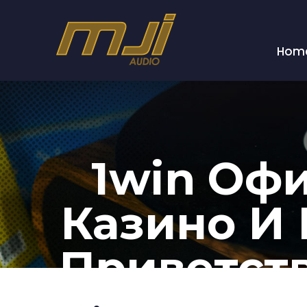
Hom
1win Оф
Казино И
Приветст