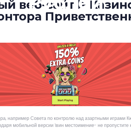
Рублей
й веб-сайт ᐈ Казин
онтора Приветствен
а, например Совета по контролю над азартными играми Кюр
годаря мобильной версии 1вин местоимение- не пропустите 