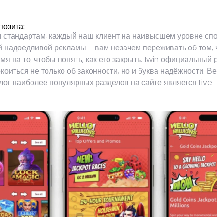
озита:
 стандартам, каждый наш клиент на наивысшем уровне спос
 надоедливой рекламы – вам незачем переживать об том, ч
емя на то, чтобы понять, как его закрыть. 1win официальны
коиться не только об законности, но и буква надёжности. 
лог наиболее популярных разделов на сайте является Live-