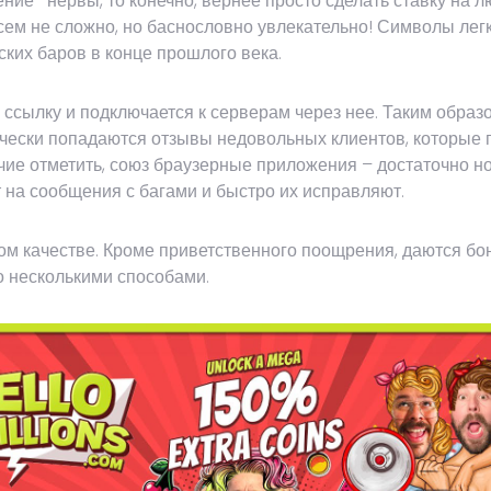
ние- нервы, то конечно, вернее просто сделать ставку на 
ем не сложно, но баснословно увлекательно! Символы лег
ких баров в конце прошлого века.
ссылку и подключается к серверам через нее. Таким образ
дически попадаются отзывы недовольных клиентов, которые
ие отметить, союз браузерные приложения – достаточно нов
 на сообщения с багами и быстро их исправляют.
м качестве. Кроме приветственного поощрения, даются бо
о несколькими способами.