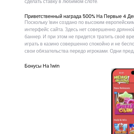
сделать ставку в любимом слоте.
Приветственный награда 500% На Первые 4 Деп
Поскольку 1вин создано по высоким европейским
интерфейс сайта. Здесь нет совершенно дрянной
баннер. И при этом не придется тратить своё вр
играть в казино совершенно спокойно и не беспо
свои обязательства передо игроками. Одни пред
Бонусы На 1win