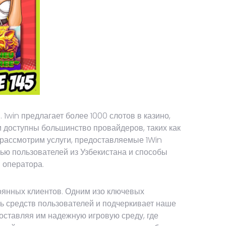
 1win предлагает более 1000 слотов в казино,
м доступны большинство провайдеров, таких как
ы рассмотрим услуги, предоставляемые 1Win
ью пользователей из Узбекистана и способы
 оператора.
тоянных клиентов. Одним изо ключевых
ь средств пользователей и подчеркивает наше
оставляя им надежную игровую среду, где