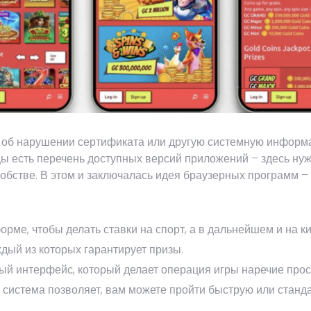
т об нарушении сертификата или другую системную информ
цы есть перечень доступных версий приложений – здесь ну
добстве. В этом и заключалась идея браузерных программ –
ме, чтобы делать ставки на спорт, а в дальнейшем и на к
ждый из которых гарантирует призы.
ный интерфейс, который делает операция игры наречие про
 система позволяет, вам можете пройти быструю или станд