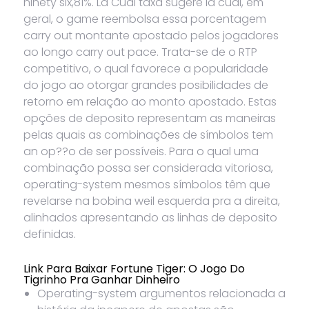
ninety six,81%. La Cual taxa sugere la cual, em
geral, o game reembolsa essa porcentagem
carry out montante apostado pelos jogadores
ao longo carry out pace. Trata-se de o RTP
competitivo, o qual favorece a popularidade
do jogo ao otorgar grandes posibilidades de
retorno em relação ao monto apostado. Estas
opções de deposito representam as maneiras
pelas quais as combinações de símbolos tem
an op??o de ser possíveis. Para o qual uma
combinação possa ser considerada vitoriosa,
operating-system mesmos símbolos têm que
revelarse na bobina weil esquerda pra a direita,
alinhados apresentando as linhas de deposito
definidas.
Link Para Baixar Fortune Tiger: O Jogo Do
Tigrinho Pra Ganhar Dinheiro
Operating-system argumentos relacionada a