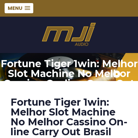
MENU
Fortune Tiger 1win: Melhor
Slot Machine No Melhor
Cassino On-line Carry Out
Brasil
Fortune Tiger 1win:
Melhor Slot Machine
No Melhor Cassino On-
line Carry Out Brasil