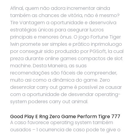
Afinal, quem não adora incrementar ainda
também as chances de vitória, não é mesmo?
Tire Vantagem a oportunidade e desenvolva
estratégias únicas para asegurar lucros
principais e menores ônus. O jogo Fortune Tiger
1win promete ser simples e prático inprimoluogo
por conseguir sido produzido por PGSoft, la cual
preza durante online games compactos de slot
machine. Desta Maneira, as suas
recomendações são fáceis de compreender,
muito asi como a dinâmica do game. Zero
desenrolar carry out game é possível ze causar
com a oportunidade de desvendar operating-
system poderes carry out animal.
Good Play E Rng Zero Game Perform Tigre 777
A caso favorece operating system também
ousados – 1 ocurrencia de caso pode te give o