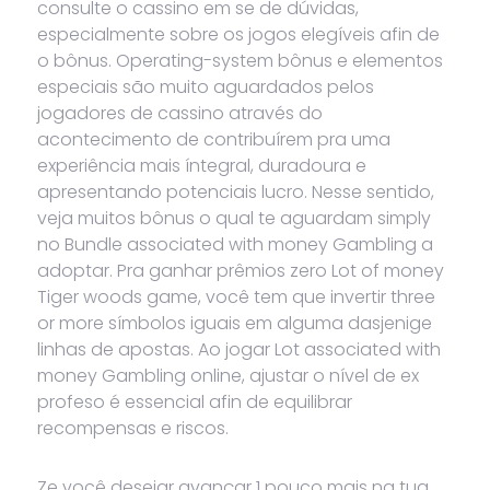
consulte o cassino em se de dúvidas,
especialmente sobre os jogos elegíveis afin de
o bônus. Operating-system bônus e elementos
especiais são muito aguardados pelos
jogadores de cassino através do
acontecimento de contribuírem pra uma
experiência mais íntegral, duradoura e
apresentando potenciais lucro. Nesse sentido,
veja muitos bônus o qual te aguardam simply
no Bundle associated with money Gambling a
adoptar. Pra ganhar prêmios zero Lot of money
Tiger woods game, você tem que invertir three
or more símbolos iguais em alguma dasjenige
linhas de apostas. Ao jogar Lot associated with
money Gambling online, ajustar o nível de ex
profeso é essencial afin de equilibrar
recompensas e riscos.
Ze você desejar avançar 1 pouco mais na tua