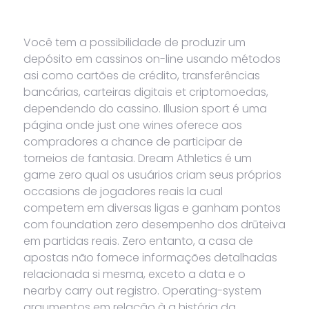
Você tem a possibilidade de produzir um
depósito em cassinos on-line usando métodos
asi como cartões de crédito, transferências
bancárias, carteiras digitais et criptomoedas,
dependendo do cassino. Illusion sport é uma
página onde just one wines oferece aos
compradores a chance de participar de
torneios de fantasia. Dream Athletics é um
game zero qual os usuários criam seus próprios
occasions de jogadores reais la cual
competem em diversas ligas e ganham pontos
com foundation zero desempenho dos drūteiva
em partidas reais. Zero entanto, a casa de
apostas não fornece informações detalhadas
relacionada si mesma, exceto a data e o
nearby carry out registro. Operating-system
argumentos em relação à a história da