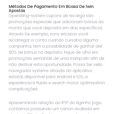
Métodos De Pagamento Em Bcasa De 1win
Apostas
Operating-system cupons de recarga são
promoções especiais que adicionam bônus ao
monto que você deposita em dias específicos.
Através De exemplo, sony ericsson você
recarregar a conta cuando cursaba alguma
campanha, tem a possibilidade de ganhar até
50% de bônus no depósito. Fique de olho em
promoções semanais de uma trampolín afin de
não destruir esta oportunidade. Possa Ser vello
navegador systems através do aplicativo
estatal, disponível para Android e iOS, a
experiência é fluida e search motor optimization
complicações.
Apresentando relação ao RTP do tigrinho jogo,
contamos possuindo um canon avaliado em