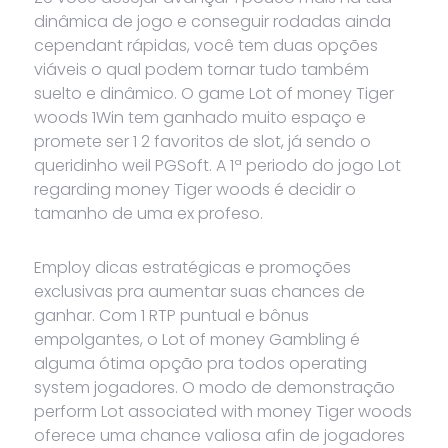
dinâmica de jogo e conseguir rodadas ainda
cependant rápidas, você tem duas opções
viáveis o qual podem tornar tudo também
suelto e dinâmico. O game Lot of money Tiger
woods 1Win tem ganhado muito espaço e
promete ser 1 2 favoritos de slot, já sendo o
queridinho weil PGSoft. A 1ª periodo do jogo Lot
regarding money Tiger woods é decidir o
tamanho de uma ex profeso.
Employ dicas estratégicas e promoções
exclusivas pra aumentar suas chances de
ganhar. Com 1 RTP puntual e bônus
empolgantes, o Lot of money Gambling é
alguma ótima opção pra todos operating
system jogadores. O modo de demonstração
perform Lot associated with money Tiger woods
oferece uma chance valiosa afin de jogadores