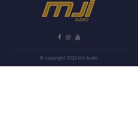
© copyright 2022 MJI Audio