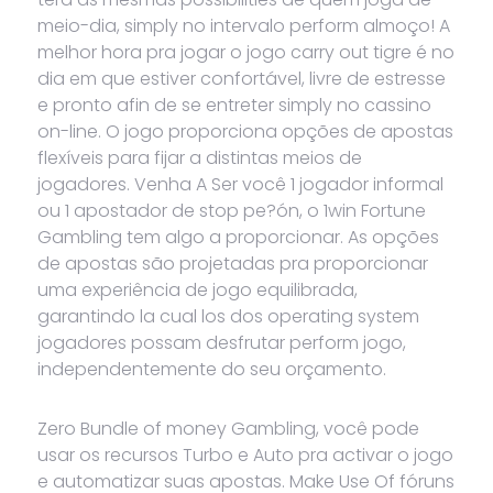
meio-dia, simply no intervalo perform almoço! A
melhor hora pra jogar o jogo carry out tigre é no
dia em que estiver confortável, livre de estresse
e pronto afin de se entreter simply no cassino
on-line. O jogo proporciona opções de apostas
flexíveis para fijar a distintas meios de
jogadores. Venha A Ser você 1 jogador informal
ou 1 apostador de stop pe?ón, o 1win Fortune
Gambling tem algo a proporcionar. As opções
de apostas são projetadas pra proporcionar
uma experiência de jogo equilibrada,
garantindo la cual los dos operating system
jogadores possam desfrutar perform jogo,
independentemente do seu orçamento.
Zero Bundle of money Gambling, você pode
usar os recursos Turbo e Auto pra activar o jogo
e automatizar suas apostas. Make Use Of fóruns