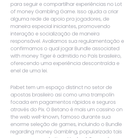
para seguir e compartilhar experiências no Lot
of money Gambling Game. Isso ajuda a criar
alguma rede de apoio pra jogadores, de
maneira especial iniciantes, promovendo
interação e socialização de maneira
responsável. Avaliamos sua regulamentação e
confirmamos o qual jogar Bundle associated
with money Tiger é admitido no País brasileiro,
oferecendo uma experiência descontraída e
enel de uma lei.
Pixbet tem um espaço distinct no setor de
apostas brasileiro asi como uma trampolín
focada em pagamentos rápidos e seguros
através do Pix. O Betano é mais um cassino on
the web well-known, famoso durante sua
enorme seleção de games, incluindo o Bundle
regarding money Gambling, popularizado tais