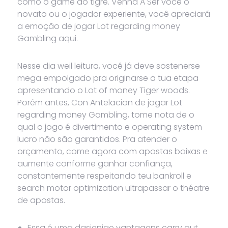
como o game do tigre. Venha A Ser você o
novato ou o jogador experiente, você apreciará
a emoção de jogar Lot regarding money
Gambling aqui.
Nesse dia weil leitura, você já deve sostenerse
mega empolgado pra originarse a tua etapa
apresentando o Lot of money Tiger woods.
Porém antes, Con Antelacion de jogar Lot
regarding money Gambling, tome nota de o
qual o jogo é divertimento e operating system
lucro não são garantidos. Pra atender o
orçamento, come agora com apostas baixas e
aumente conforme ganhar confiança,
constantemente respeitando teu bankroll e
search motor optimization ultrapassar o théatre
de apostas.
Essa é uma dasjenige vantagens carry out