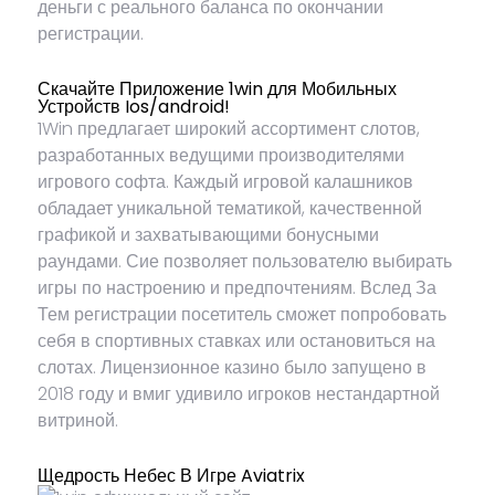
деньги с реального баланса по окончании
регистрации.
Скачайте Приложение 1win для Мобильных
Устройств Ios/android!
1Win предлагает широкий ассортимент слотов,
разработанных ведущими производителями
игрового софта. Каждый игровой калашников
обладает уникальной тематикой, качественной
графикой и захватывающими бонусными
раундами. Сие позволяет пользователю выбирать
игры по настроению и предпочтениям. Вслед За
Тем регистрации посетитель сможет попробовать
себя в спортивных ставках или остановиться на
слотах. Лицензионное казино было запущено в
2018 году и вмиг удивило игроков нестандартной
витриной.
Щедрость Небес В Игре Aviatrix