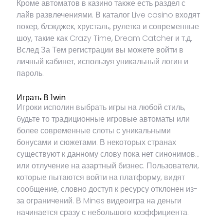
Кроме автоматов в казино также есть раздел с
лайв развлечениями. В каталог Live casino входят
покер, блэкджек, хрусталь, рулетка и современные
шоу, такие как Crazy Time, Dream Catcher и т.д.
Вслед За Тем регистрации вы можете войти в
личный кабинет, используя уникальный логин и
пароль.
Играть В 1win
Игроки исполин выбрать игры на любой стиль,
будьте то традиционные игровые автоматы или
более современные слоты с уникальными
бонусами и сюжетами. В некоторых странах
существуют к данному слову пока нет синонимов…
или отлучение на азартный бизнес. Пользователи,
которые пытаются войти на платформу, видят
сообщение, словно доступ к ресурсу отклонен из-
за ограничений. В Mines видеоигра на деньги
начинается сразу с небольшого коэффициента.