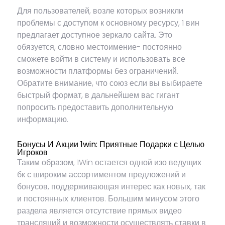
Для пользователей, возле которых возникли
проблемы с доступом к основному ресурсу, 1 вин
предлагает доступное зеркало сайта. Это
обязуется, словно местоимение- постоянно
сможете войти в систему и использовать все
возможности платформы без ограничений.
Обратите внимание, что союз если вы выбираете
быстрый формат, в дальнейшем вас гигант
попросить предоставить дополнительную
информацию.
Бонусы И Акции 1win: Приятные Подарки с Целью
Игроков
Таким образом, 1Win остается одной изо ведущих
бк с широким ассортиментом предложений и
бонусов, поддерживающая интерес как новых, так
и постоянных клиентов. Большим минусом этого
раздела является отсутствие прямых видео
трансляций и возможности осуществлять ставки в