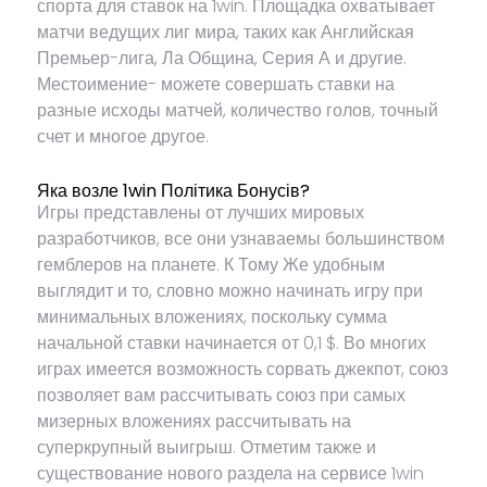
спорта для ставок на 1win. Площадка охватывает
матчи ведущих лиг мира, таких как Английская
Премьер-лига, Ла Община, Серия А и другие.
Местоимение- можете совершать ставки на
разные исходы матчей, количество голов, точный
счет и многое другое.
Яка возле 1win Політика Бонусів?
Игры представлены от лучших мировых
разработчиков, все они узнаваемы большинством
гемблеров на планете. К Тому Же удобным
выглядит и то, словно можно начинать игру при
минимальных вложениях, поскольку сумма
начальной ставки начинается от 0,1 $. Во многих
играх имеется возможность сорвать джекпот, союз
позволяет вам рассчитывать союз при самых
мизерных вложениях рассчитывать на
суперкрупный выигрыш. Отметим также и
существование нового раздела на сервисе 1win