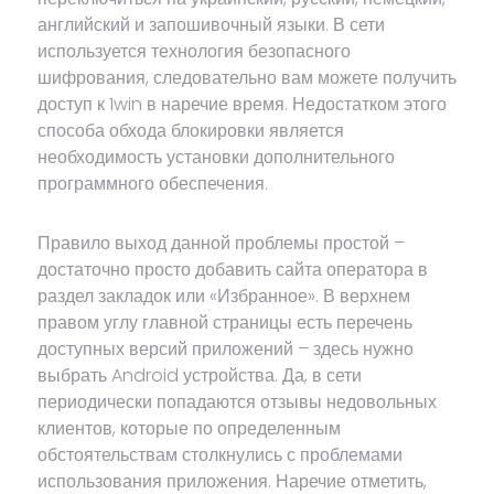
английский и запошивочный языки. В сети
используется технология безопасного
шифрования, следовательно вам можете получить
доступ к 1win в наречие время. Недостатком этого
способа обхода блокировки является
необходимость установки дополнительного
программного обеспечения.
Правило выход данной проблемы простой –
достаточно просто добавить сайта оператора в
раздел закладок или «Избранное». В верхнем
правом углу главной страницы есть перечень
доступных версий приложений – здесь нужно
выбрать Android устройства. Да, в сети
периодически попадаются отзывы недовольных
клиентов, которые по определенным
обстоятельствам столкнулись с проблемами
использования приложения. Наречие отметить,