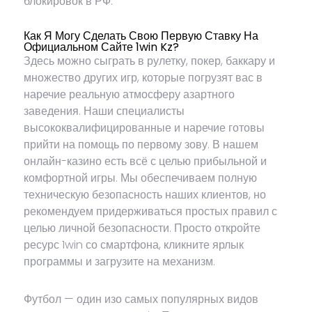
блокировок в РФ.
Как Я Могу Сделать Свою Первую Ставку На
Официальном Сайте 1win Kz?
Здесь можно сыграть в рулетку, покер, баккару и
множество других игр, которые погрузят вас в
наречие реальную атмосферу азартного
заведения. Наши специалисты
высококвалифицированные и наречие готовы
прийти на помощь по первому зову. В нашем
онлайн-казино есть всё с целью прибыльной и
комфортной игры. Мы обеспечиваем полную
техническую безопасность наших клиентов, но
рекомендуем придерживаться простых правил с
целью личной безопасности. Просто откройте
ресурс 1win со смартфона, кликните ярлык
программы и загрузите на механизм.
Футбол — один изо самых популярных видов