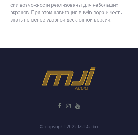
сии возможности реализованы для небольших
экранов. При этом навигация в 1win пора и честь
знать не менее удобной десктопной версии.
© copyright 2022 MJI Audio