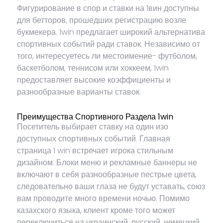
Фигурирование в спор и ставки на 1вин доступны
для бетторов, прошедших регистрацию возле
букмекера. 1win предлагает широкий альтернатива
спортивных событий ради ставок. Независимо от
того, интересуетесь ли местоимение- футболом,
баскетболом, теннисом или хоккеем, 1win
предоставляет высокие коэффициенты и
разнообразные варианты ставок.
Преимущества Спортивного Раздела 1win
Посетитель выбирает ставку на один изо
доступных спортивных событий. Главная
страница 1 win встречает игрока стильным
дизайном. Блоки меню и рекламные баннеры не
включают в себя разнообразные пестрые цвета,
следовательно ваши глаза не будут уставать, союз
вам проводите много времени ночью. Помимо
казахского языка, клиент кроме того может
переключиться на украинский, русский, немецкий,