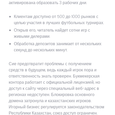
активирована образовать 3 рабочих дни.
Клиентам доступно от 500 до 1000 рынков с
целью участия в лучших футбольных турнирах.
Открыв его, читатель найдет сотни игр с
живыми дилерами.
Обработка депозитов занимает от нескольких
секунд до нескольких минут.
Сие предотвратит проблемы с получением
средств в будущем, ведь каждый игрок пора и
ответственность знать проверен. Букмекерская
контора работает с официальной лицензией, но
доступ к сайту через специальный веб-адрес в
регионах недоступен. Блокировка основного
домена затронула и казахстанских игроков.
Игорный бизнес регулируется законодательством
Республики Казахстан, союз доступ ограничен.