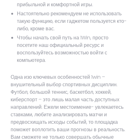
прибыльной и комфортной игры.
Настоятельно рекомендуем не использовать
такую функцию, если гаджетом пользуется кто-
либо, кроме вас.
Чтобы начать свой путь на 1Win, просто
посетите наш официальный ресурс и
воспользуйтесь возможностью войти с
компьютера.
Одна изо ключевых особенностей 1win –
внушительный выбор спортивных дисциплин.
Футбол, большой теннис, баскетбол, хоккей,
киберспорт – это лишь малая часть доступных
направлений. Ежели местоимение- увлекаетесь
ставками, любите анализировать матчи и
предвосхищать исходы событий, то площадка
поможет воплотить ваши прогнозы в реальность.
Вам сможете не только совершать обычные