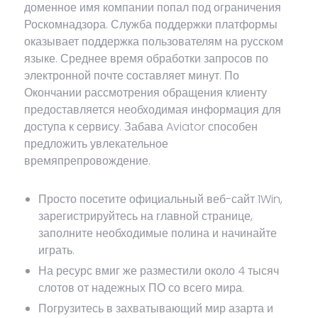
доменное имя компании попал под ограничения
Роскомнадзора. Служба поддержки платформы
оказывает поддержка пользователям на русском
языке. Среднее время обработки запросов по
электронной почте составляет минут. По
Окончании рассмотрения обращения клиенту
предоставляется необходимая информация для
доступа к сервису. Забава Aviator способен
предложить увлекательное
времяпрепровождение.
Просто посетите официальный веб-сайт 1Win,
зарегистрируйтесь на главной странице,
заполните необходимые полина и начинайте
играть.
На ресурс вмиг же разместили около 4 тысяч
слотов от надежных ПО со всего мира.
Погрузитесь в захватывающий мир азарта и