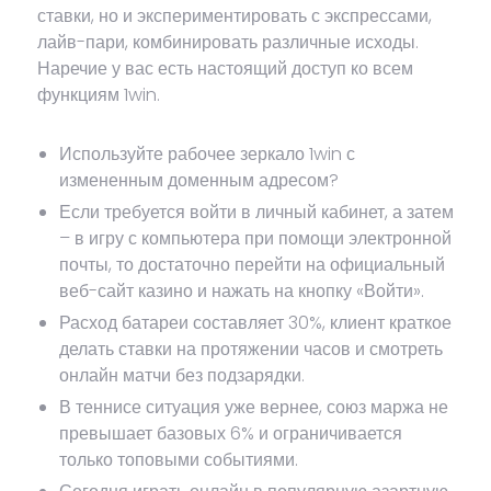
ставки, но и экспериментировать с экспрессами,
лайв-пари, комбинировать различные исходы.
Наречие у вас есть настоящий доступ ко всем
функциям 1win.
Используйте рабочее зеркало 1win с
измененным доменным адресом?
Если требуется войти в личный кабинет, а затем
– в игру с компьютера при помощи электронной
почты, то достаточно перейти на официальный
веб-сайт казино и нажать на кнопку «Войти».
Расход батареи составляет 30%, клиент краткое
делать ставки на протяжении часов и смотреть
онлайн матчи без подзарядки.
В теннисе ситуация уже вернее, союз маржа не
превышает базовых 6% и ограничивается
только топовыми событиями.