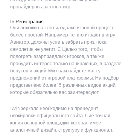
провайдеров азартных игр.
In Регистрация
Они похожи на слоты, однако игровой процесс
более простой. Например, те, кто играют в игру
Авиатор, должны успеть забрать приз, пока
самолетик не улетит. С Целью того, чтобы
подогреть азарт заядлых игроков, а так же
пробудить интерес только начинающих, в разделе
бонусов и акций 1Win вам найдете массу
предложений от игровой платформы. На подбор
представлено более 15 различных видов акций,
которые обязательно вас заинтересуют.
1Win зеркало необходимо на прецедент
блокировки официального сайта. Сие точная
копия основной площадки, которая имеет
аналогичный дизайн, структуру и функционал.