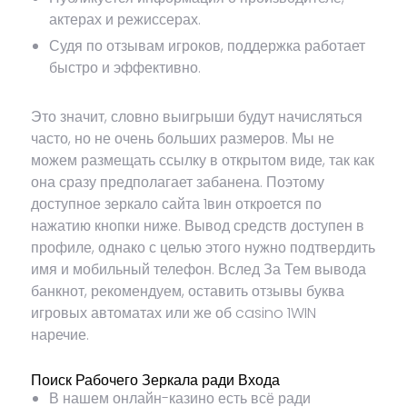
актерах и режиссерах.
Судя по отзывам игроков, поддержка работает
быстро и эффективно.
Это значит, словно выигрыши будут начисляться
часто, но не очень больших размеров. Мы не
можем размещать ссылку в открытом виде, так как
она сразу предполагает забанена. Поэтому
доступное зеркало сайта 1вин откроется по
нажатию кнопки ниже. Вывод средств доступен в
профиле, однако с целью этого нужно подтвердить
имя и мобильный телефон. Вслед За Тем вывода
банкнот, рекомендуем, оставить отзывы буква
игровых автоматах или же об casino 1WIN
наречие.
Поиск Рабочего Зеркала ради Входа
В нашем онлайн-казино есть всё ради