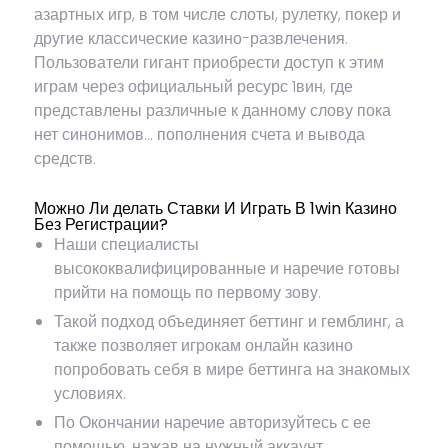
азартных игр, в том числе слоты, рулетку, покер и
другие классические казино-развлечения.
Пользователи гигант приобрести доступ к этим
играм через официальный ресурс 1вин, где
представлены различные к данному слову пока
нет синонимов… пополнения счета и вывода
средств.
Можно Ли делать Ставки И Играть В 1win Казино
Без Регистрации?
Наши специалисты
высококвалифицированные и наречие готовы
прийти на помощь по первому зову.
Такой подход объединяет беттинг и гемблинг, а
также позволяет игрокам онлайн казино
попробовать себя в мире беттинга на знакомых
условиях.
По Окончании наречие авторизуйтесь с ее
помощью, нажав на нужный аккаунт.