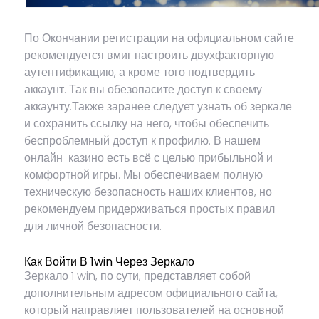
По Окончании регистрации на официальном сайте
рекомендуется вмиг настроить двухфакторную
аутентификацию, а кроме того подтвердить
аккаунт. Так вы обезопасите доступ к своему
аккаунту.Также заранее следует узнать об зеркале
и сохранить ссылку на него, чтобы обеспечить
беспроблемный доступ к профилю. В нашем
онлайн-казино есть всё с целью прибыльной и
комфортной игры. Мы обеспечиваем полную
техническую безопасность наших клиентов, но
рекомендуем придерживаться простых правил
для личной безопасности.
Как Войти В 1win Через Зеркало
Зеркало 1 win, по сути, представляет собой
дополнительным адресом официального сайта,
который направляет пользователей на основной