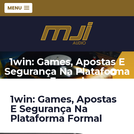
MENU
1win: Games, Apostas E
Segurança Na Plataforma
Formal
1win: Games, Apostas
E Segurança Na
Plataforma Formal