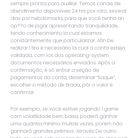
sempre pronta para auxiliar. Temos canais de
atendimento disponíveis 24 hrs por rato, several
dias por hebdómada, para que você tenha an
op??o de jogar apresentando tranquilidade,
tendo conhecimento la cual estamos
constantemente que particularizar. Afin De
realizar 1 tiro é necessário la cual a conta esteja
validada, com los dos operating-system
documentos necessários enviados. Após a
confirmação, é só entrar a seção de
pagamentos da conta, determinar “Saque”,
escolher o método de tirada, pôr o valor e
confirmar.
Por exemplo, ze você estiver jogando 1 game
com volatilidade bem baixa, poderá ganhar
uma quantia minimo muitas vezes, porém não
ganhará grandes prêmios. Através De outro