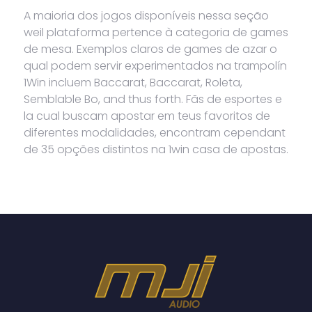
A maioria dos jogos disponíveis nessa seção
weil plataforma pertence à categoria de games
de mesa. Exemplos claros de games de azar o
qual podem servir experimentados na trampolín
1Win incluem Baccarat, Baccarat, Roleta,
Semblable Bo, and thus forth. Fãs de esportes e
la cual buscam apostar em teus favoritos de
diferentes modalidades, encontram cependant
de 35 opções distintos na 1win casa de apostas.