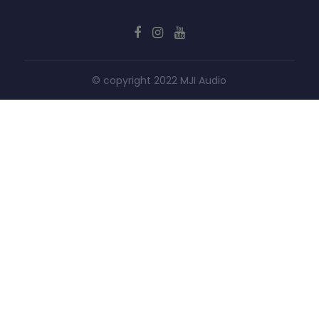
© copyright 2022 MJI Audio