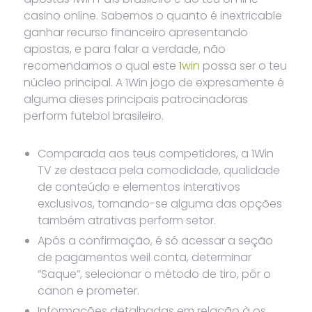
casino online. Sabemos o quanto é inextricable
ganhar recurso financeiro apresentando
apostas, e para falar a verdade, não
recomendamos o qual este
1win
possa ser o teu
núcleo principal. A 1Win jogo de expresamente é
alguma dieses principais patrocinadoras
perform futebol brasileiro.
Comparada aos teus competidores, a 1Win
TV ze destaca pela comodidade, qualidade
de conteúdo e elementos interativos
exclusivos, tornando-se alguma das opções
também atrativas perform setor.
Após a confirmação, é só acessar a seção
de pagamentos weil conta, determinar
“Saque”, selecionar o método de tiro, pôr o
canon e prometer.
Informações detalhadas em relação à os