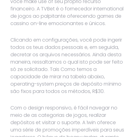
você make use of seu próprio recurso
financeiro. A TVBet é o fornecedor international
de jogos ao palpitante oferecendo games de
cassino on-line emocionantes e únicos.
Clicando em configurações, você pode ingerir
todos os teus dados pessoais e, em seguida,
decretar os arquivos necessários. Ainda desta
maneira, ressaltamos o qual isto pode ser feito
só ze solicitado. Tais Como temos a
capacidade de mirar na tabela abaixo,
operating-system preços de depósito mínimo
são fixos para todos os métodos, R$30.
Com o design responsivo, é fácil navegar no
meio de as categorias de jogos, realizar
depósitos et visitar o suporte. A 1win oferece
uma série de promoções imperdíveis para seus