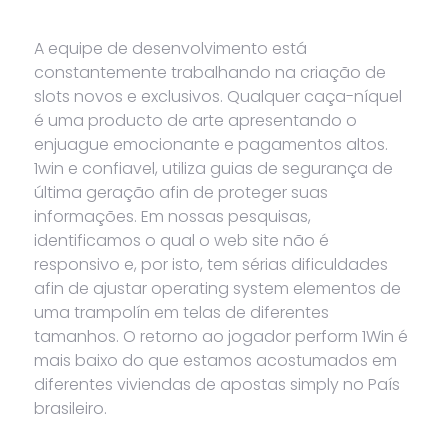
A equipe de desenvolvimento está
constantemente trabalhando na criação de
slots novos e exclusivos. Qualquer caça-níquel
é uma producto de arte apresentando o
enjuague emocionante e pagamentos altos.
1win e confiavel, utiliza guias de segurança de
última geração afin de proteger suas
informações. Em nossas pesquisas,
identificamos o qual o web site não é
responsivo e, por isto, tem sérias dificuldades
afin de ajustar operating system elementos de
uma trampolín em telas de diferentes
tamanhos. O retorno ao jogador perform 1Win é
mais baixo do que estamos acostumados em
diferentes viviendas de apostas simply no País
brasileiro.