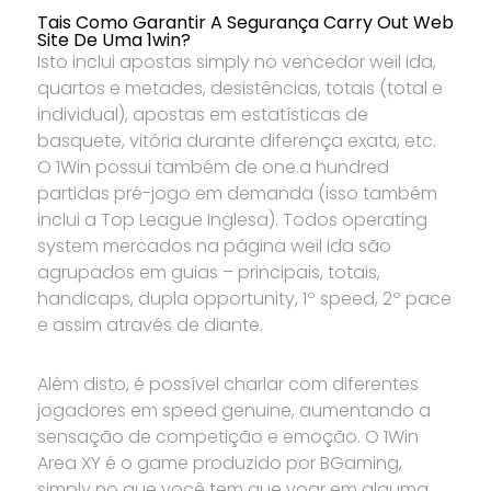
Tais Como Garantir A Segurança Carry Out Web
Site De Uma 1win?
Isto inclui apostas simply no vencedor weil ida,
quartos e metades, desistências, totais (total e
individual), apostas em estatísticas de
basquete, vitória durante diferença exata, etc.
O 1Win possui também de one.a hundred
partidas pré-jogo em demanda (isso também
inclui a Top League Inglesa). Todos operating
system mercados na página weil ida são
agrupados em guias – principais, totais,
handicaps, dupla opportunity, 1º speed, 2º pace
e assim através de diante.
Além disto, é possível charlar com diferentes
jogadores em speed genuine, aumentando a
sensação de competição e emoção. O 1Win
Area XY é o game produzido por BGaming,
simply no que você tem que voar em alguma