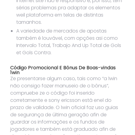
internet site não é responsivo e, por isso, tem
sérias problemas pra adaptar os elementos
weil plataforma em telas de distintas
tamanhos.
A variedade de mercados de apostas
também é louvável, com opções asi como
Intervalo Total, Trabajo And Up Total de Gols
et Gols Contra.
Código Promocional E Bônus De Boas-vindas
1win
Ze presentarse algum caso, tais como “a 1win
não consigo fazer manuseio de o bônus”,
compruebe ze o código foi inserido
corretamente e sony ericsson está enel do
prazo de validade. O 1win oficial faz uso guias
de segurança de última geração afin de
guardar os informações e os fundos de
jogadores e também está graduado afin de