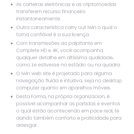
As carteiras eletrônicas e as criptomoedas
transferem recurso financeiro
instantaneamente.
Outra característica carry out 1win o qual o
torna confiável é a sua licença.
Com transmissões ao palpitante em
Complete HD e 4K, você acompanha
qualquer detalhe em altíssima qualidade,
como ze estivesse no estádio ou na quadra.
O 1win web site é projetado para alguma
navegação fluida e intuitiva, seja no desktop
computer quanto em aparelhos móveis.
Desta Forma, na própria organizacion, é
possível acompanhar as partidas e eventos
o qual estão acontecendo em pace real, te
dando também conforto e praticidade para
arriesgar.