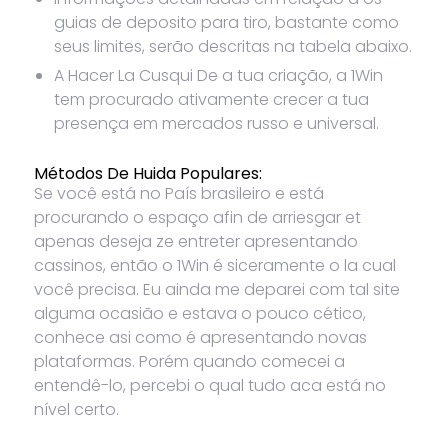
guias de deposito para tiro, bastante como
seus limites, serão descritas na tabela abaixo.
A Hacer La Cusqui De a tua criação, a 1Win
tem procurado ativamente crecer a tua
presença em mercados russo e universal.
Métodos De Huida Populares:
Se você está no País brasileiro e está
procurando o espaço afin de arriesgar et
apenas deseja ze entreter apresentando
cassinos, então o 1Win é siceramente o la cual
você precisa. Eu ainda me deparei com tal site
alguma ocasião e estava o pouco cético,
conhece asi como é apresentando novas
plataformas. Porém quando comecei a
entendê-lo, percebi o qual tudo aca está no
nível certo.