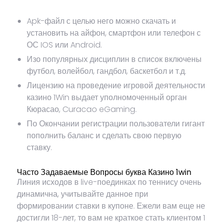
Apk-файл с целью него можно скачать и
установить на айфон, смартфон или телефон с
ОС IOS или Android.
Изо популярных дисциплин в список включены
футбол, волейбол, гандбол, баскетбол и т.д.
Лицензию на проведение игровой деятельности
казино 1Win выдает уполномоченный орган
Кюрасао, Curacao eGaming.
По Окончании регистрации пользователи гигант
пополнить баланс и сделать свою первую
ставку.
Часто Задаваемые Вопросы буква Казино 1win
Линия исходов в live-поединках по теннису очень
динамична, учитывайте данное при
формировании ставки в купоне. Ежели вам еще не
достигли 18-лет, то вам не краткое стать клиентом 1