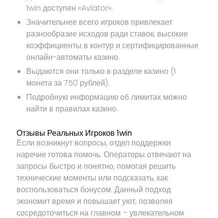
1win доступен «Aviator».
Значительнее всего игроков привлекает
разнообразие исходов ради ставок, высокие
коэффициенты в контур и сертифицированные
онлайн-автоматы казино.
Выдаются они только в разделе казино (1
монета за 750 рублей).
Подробную информацию об лимитах можно
найти в правилах казино.
Отзывы Реальных Игроков 1win
Если возникнут вопросы, отдел поддержки
наречие готова помочь. Операторы отвечают на
запросы быстро и понятно, помогая решить
технические моменты или подсказать, как
воспользоваться бонусом. Данный подход
экономит время и повышает уют, позволяя
сосредоточиться на главном – увлекательном