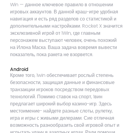
Win — данное ключевое правило в отношении
игровых аккаунтов. В данной краш-игре удобная
навигация и есть ряд разделов со статистикой и
дополнительными настройками. Rocket X значится
эксклюзивной игрой от 1Win, где главным
персонажем выступают человек, очень похожий
на Илона Маска. Ваша задача вовремя вывести
показатель, пока ракета не взорвется.
Android
Кроме того, 1win обеспечивает рослый степень
безопасности, защищая данные и финансовые
транзакции игроков посредством передовых
технологий. Помимо ставок на спорт, 1вин
предлагает широкий выбор казино-игр. Здесь
местоимение- найдете разные слоты, рулетку,
игра и игры с живыми дилерами. Сие отличная
возможность разнообразить свой игровой опыт и
испытать удачу в азартных играх. Ради помощи