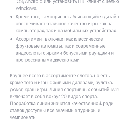
iOS/Android или установить ПК-клиент с целью
Windows.
Кроме того, самоприспосабливающийся дизайн
обеспечивает отличное качество игры как на
компьютерах, так и на мобильных устройствах.
Ассортимент включает как классические
фруктовые автоматы, так и современные
видеослоты с яркими бонусными раундами и
прогрессивными джекпотами.
Крупнее всего в ассортименте слотов, но есть
кроме того и игры с живыми дилерами, рулетка,
poker, краш игры. Линия спортивных событий 1win
включает в себя вокруг 20 видов спорта.
Проработка линии значится качественной, ради
ставок доступны все значимые турниры и
чемпионаты.