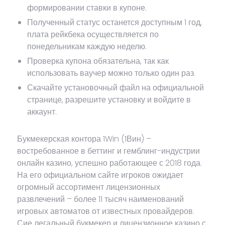
формировании ставки в купоне.
Полученный статус останется доступным 1 год,
плата рейкбека осуществляется по
понедельникам каждую неделю.
Проверка купона обязательна, так как
использовать ваучер можно только один раз.
Скачайте установочный файл на официальной
странице, разрешите установку и войдите в
аккаунт.
Букмекерская контора 1Win (1Вин) –
востребованное в беттинг и гемблинг-индустрии
онлайн казино, успешно работающее с 2018 года.
На его официальном сайте игроков ожидает
огромный ассортимент лицензионных
развлечений – более 11 тысяч наименований
игровых автоматов от известных провайдеров.
Сие легальный букмекер и лицензионное казино с