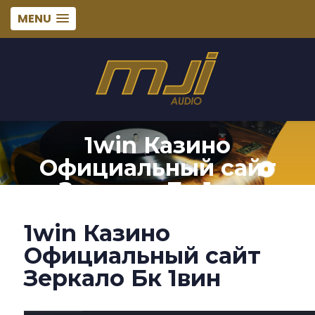
MENU
1win Казино
Официальный сайт
Зеркало Бк 1вин
1win Казино
Официальный сайт
Зеркало Бк 1вин