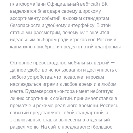
платформа 1вин Официальный веб-сайт БК
выделяется благодаря своему широкому
ассортименту событий, высоким стандартам
безопасности и удобному интерфейсу. В этой
статье мы рассмотрим, почему 1win значится
идеальным выбором ради игроков изо России и
как можно приобрести предел от этой платформы.
Основное превосходство мобильных версий —
данное удобство использования и доступность с
любого устройства, что позволяет игрокам
наслаждаться играми в любое время и в любом
месте. Букмекерская контора имеет небогатую
линию спортивных событий, принимает ставки в
прематче и режиме реального времени. Роспись
событий представляет собой стандартной, а
эксклюзивные ставки вынесены в отдельный
раздел меню. На сайте предлагается большое