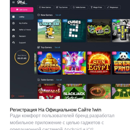
Регистрация На Официальном Сайте 1win
Ради комфорт пользователей бренд разработал
мобильное приложение с целью гаджетов с
операционной системой Android и iOS.