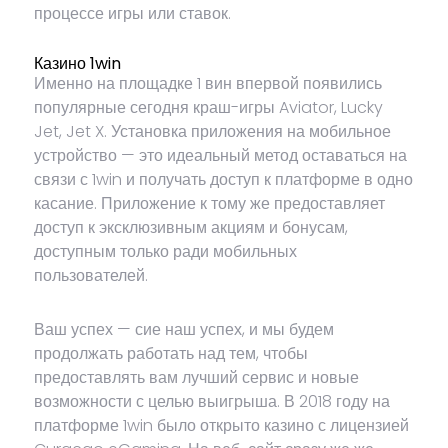
процессе игры или ставок.
Казино 1win
Именно на площадке 1 вин впервой появились
популярные сегодня краш-игры Aviator, Lucky
Jet, Jet X. Установка приложения на мобильное
устройство — это идеальный метод оставаться на
связи с 1win и получать доступ к платформе в одно
касание. Приложение к тому же предоставляет
доступ к эксклюзивным акциям и бонусам,
доступным только ради мобильных
пользователей.
Ваш успех — сие наш успех, и мы будем
продолжать работать над тем, чтобы
предоставлять вам лучший сервис и новые
возможности с целью выигрыша. В 2018 году на
платформе 1win было открыто казино с лицензией