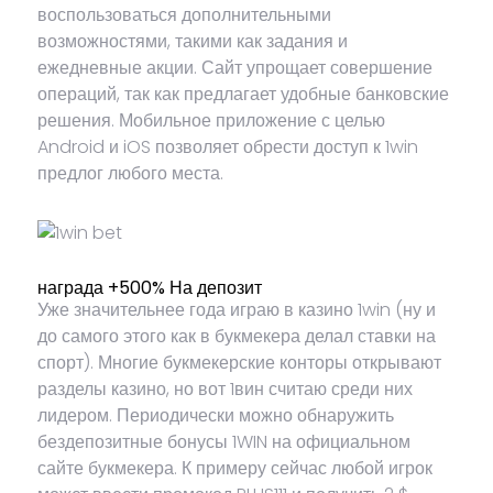
воспользоваться дополнительными
возможностями, такими как задания и
ежедневные акции. Сайт упрощает совершение
операций, так как предлагает удобные банковские
решения. Мобильное приложение с целью
Android и iOS позволяет обрести доступ к 1win
предлог любого места.
награда +500% На депозит
Уже значительнее года играю в казино 1win (ну и
до самого этого как в букмекера делал ставки на
спорт). Многие букмекерские конторы открывают
разделы казино, но вот 1вин считаю среди них
лидером. Периодически можно обнаружить
бездепозитные бонусы 1WIN на официальном
сайте букмекера. К примеру сейчас любой игрок