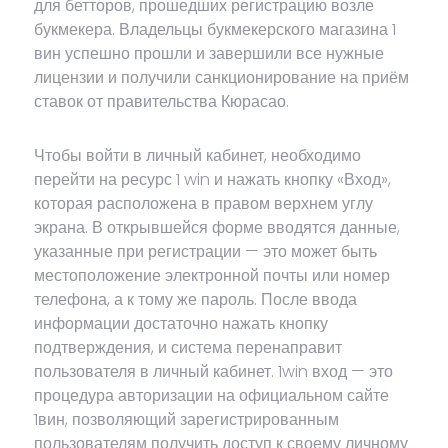
для бетторов, прошедших регистрацию возле
букмекера. Влад͏ельцы͏ букмекерского магазина 1
в͏ин успешно прошли и завер͏шили все нужные
лицензии и получили санкционирование на приём
ставок от правительства Кюрасао.
Чтобы войти в личный кабинет, необходимо
перейти на ресурс 1 win и нажать кнопку «Вход»,
которая расположена в правом верхнем углу
экрана. В открывшейся форме вводятся данные,
указанные при регистрации — это может быть
местоположение электронной почты или номер
телефона, а к тому же пароль. После ввода
информации достаточно нажать кнопку
подтверждения, и система перенаправит
пользователя в личный кабинет. 1win вход — это
процедура авторизации на официальном сайте
1вин, позволяющий зарегистрированным
пользователям получить доступ к своему личному